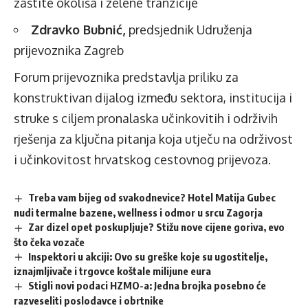
zaštite okoliša i zelene tranzicije
Zdravko Bubnić,
predsjednik Udruženja
prijevoznika Zagreb
Forum prijevoznika predstavlja priliku za
konstruktivan dijalog između sektora, institucija i
struke s ciljem pronalaska učinkovitih i održivih
rješenja za ključna pitanja koja utječu na održivost
i učinkovitost hrvatskog cestovnog prijevoza.
Treba vam bijeg od svakodnevice? Hotel Matija Gubec
nudi termalne bazene, wellness i odmor u srcu Zagorja
Zar dizel opet poskupljuje? Stižu nove cijene goriva, evo
što čeka vozače
Inspektori u akciji: Ovo su greške koje su ugostitelje,
iznajmljivače i trgovce koštale milijune eura
Stigli novi podaci HZMO-a: Jedna brojka posebno će
razveseliti poslodavce i obrtnike