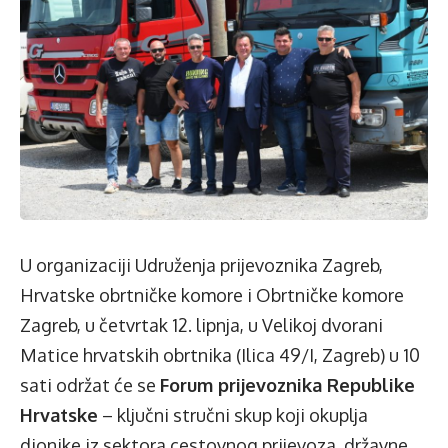
U organizaciji Udruženja prijevoznika Zagreb,
Hrvatske obrtničke komore i Obrtničke komore
Zagreb, u četvrtak 12. lipnja, u Velikoj dvorani
Matice hrvatskih obrtnika (Ilica 49/I, Zagreb) u 10
sati održat će se
Forum prijevoznika Republike
Hrvatske
– ključni stručni skup koji okuplja
dionike iz sektora cestovnog prijevoza, državne