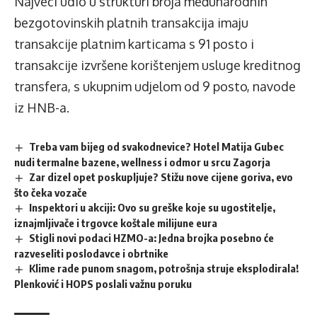
Najveći udio u strukturi broja međunarodnih
bezgotovinskih platnih transakcija imaju
transakcije platnim karticama s 91 posto i
transakcije izvršene korištenjem usluge kreditnog
transfera, s ukupnim udjelom od 9 posto, navode
iz HNB-a.
Treba vam bijeg od svakodnevice? Hotel Matija Gubec
nudi termalne bazene, wellness i odmor u srcu Zagorja
Zar dizel opet poskupljuje? Stižu nove cijene goriva, evo
što čeka vozače
Inspektori u akciji: Ovo su greške koje su ugostitelje,
iznajmljivače i trgovce koštale milijune eura
Stigli novi podaci HZMO-a: Jedna brojka posebno će
razveseliti poslodavce i obrtnike
Klime rade punom snagom, potrošnja struje eksplodirala!
Plenković i HOPS poslali važnu poruku