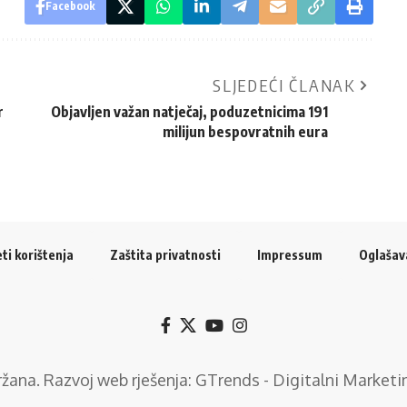
Facebook
SLJEDEĆI ČLANAK
r
Objavljen važan natječaj, poduzetnicima 191
milijun bespovratnih eura
ti korištenja
Zaštita privatnosti
Impressum
Oglašav
držana. Razvoj web rješenja:
GTrends - Digitalni Marketi