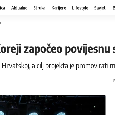
ica
Aktualno
Struka
Karijere
Lifestyle
Savjeti
B
u
 Koreji započeo povijesnu
i Hrvatskoj, a cilj projekta je promovirati