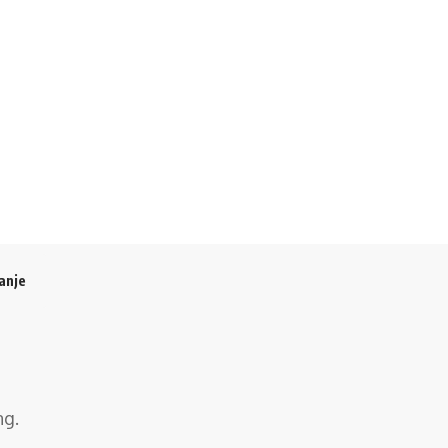
anje
ng
.