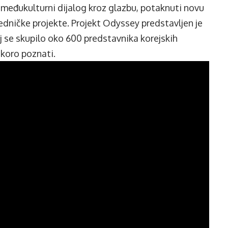
ti međukulturni dijalog kroz glazbu, potaknuti novu
jedničke projekte. Projekt Odyssey predstavljen je
oj se skupilo oko 600 predstavnika korejskih
skoro poznati.