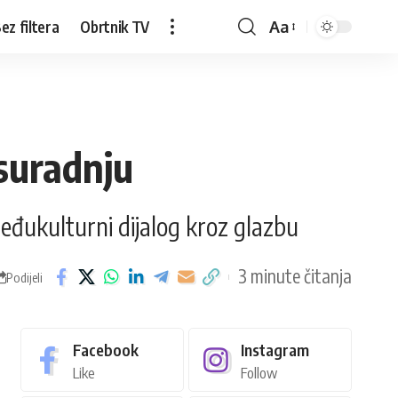
ez filtera
Obrtnik TV
Aa
 suradnju
 međukulturni dijalog kroz glazbu
3 minute čitanja
Podijeli
Facebook
Instagram
Like
Follow