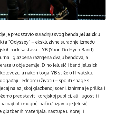
gdje je predstavio suradnju svog benda
Jelusick
u
ta “Odyssey” – ekskluzivne suradnje između
rejskih rock sastava – YB (Yoon Do Hyun Band).
lturna i glazbena razmjena dvaju bendova, a
erata u obje zemlje. Dino Jelusić i bend Jelusick
u kolovozu, a nakon toga YB stiže u Hrvatsku.
 događaju jednom u životu – spojiti snage s
aj na azijskoj glazbenoj sceni, iznimna je prilika i
mo predstaviti korejskoj publici, ali i ugostiti
 na najbolji mogući način
.
” izjavio je Jelusić.
e glazbenih materijala, nastupe u Koreji i