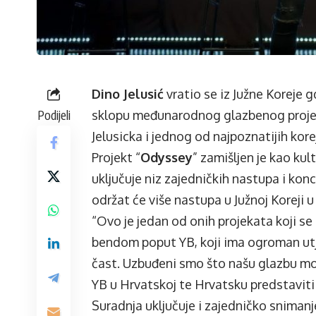
Dino Jelusić
vratio se iz Južne Koreje 
Podijeli
sklopu međunarodnog glazbenog projek
Jelusicka i jednog od najpoznatijih ko
Projekt “
Odyssey
” zamišljen je kao ku
uključuje niz zajedničkih nastupa i konc
održat će više nastupa u Južnoj Koreji 
“Ovo je jedan od onih projekata koji se
bendom poput YB, koji ima ogroman utjec
čast. Uzbuđeni smo što našu glazbu može
YB u Hrvatskoj te Hrvatsku predstaviti
Suradnja uključuje i zajedničko snimanj