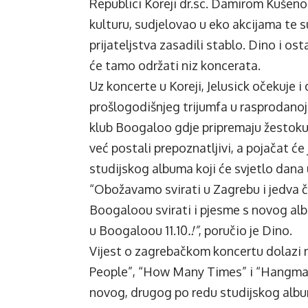
Republici Koreji
dr.sc
. Damirom Kušenom
kulturu, sudjelovao u eko akcijama te
prijateljstva zasadili stablo. Dino i o
će tamo održati niz koncerata.
Uz koncerte u Koreji, Jelusick očekuje i
prošlogodišnjeg trijumfa u rasprodanoj T
klub Boogaloo gdje pripremaju žestoku 
već postali prepoznatljivi, a pojačat će
studijskog albuma koji će svjetlo dana 
“Obožavamo svirati u Zagrebu i jedva
Boogaloou svirati i pjesme s novog al
u Boogaloou 11.10
.!”
, poručio je Dino.
Vijest o zagrebačkom koncertu dolazi n
People”, “How Many Times” i “Hangman”
novog, drugog po redu studijskog album