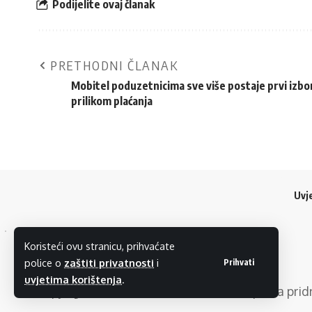
Podijelite ovaj članak
PRETHODNI ČLANAK
Mobitel poduzetnicima sve više postaje prvi izbo
prilikom plaćanja
Uvje
Koristeći ovu stranicu, prihvaćate
police o
zaštiti privatnosti
i
Prihvati
uvjetima korištenja
.
Copyright © 2024
SMARTPRESS
. Sva prava pri