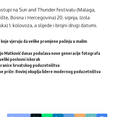
astupi na Sun and Thunder festivalu (Malaga,
nište, Bosna i Hercegovina) 20. srpnja, Izola
ka) 1. kolovoza, a slijede i brojni drugi datumi.
 koje vjeruju da velike promjene počinju u malim
njo Matković danas podučava nove generacije fotografa
veliki poslovni iskorak
granice hrvatskog poduzetništva
ovne priče: Rovinj okuplja lidere modernog poduzetništva