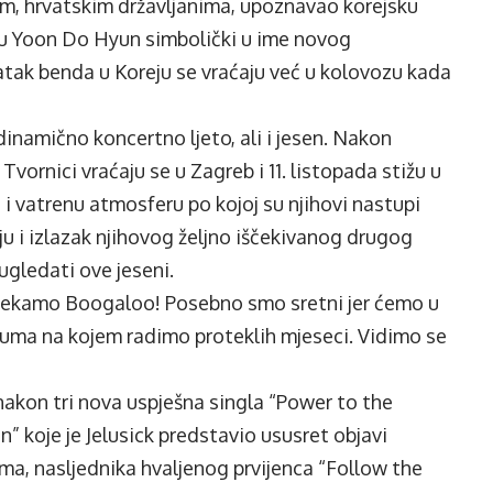
, hrvatskim državljanima, upoznavao korejsku
 su Yoon Do Hyun simbolički u ime novog
statak benda u Koreju se vraćaju već u kolovozu kada
 dinamično koncertno ljeto, ali i jesen. Nakon
vornici vraćaju se u Zagreb i 11. listopada stižu u
i vatrenu atmosferu po kojoj su njihovi nastupi
 ju i izlazak njihovog željno iščekivanog drugog
ugledati ove jeseni.
 čekamo Boogaloo! Posebno smo sretni jer ćemo u
buma na kojem radimo proteklih mjeseci. Vidimo se
akon tri nova uspješna singla “Power to the
 koje je Jelusick predstavio ususret objavi
a, nasljednika hvaljenog prvijenca “Follow the