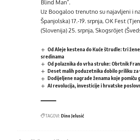
Blind Man”.
Uz Boogaloo trenutno su najavljeni i n
Španjolska) 17.-19. srpnja, OK Fest (Tje
(Slovenija) 25. srpnja, Skogsröjet (Šveds
Od Aleje kestena do Kuće štrudle: tri žene
sredinama
Od polaznika do vrha struke: Obrtnik Fra
Deset malih poduzetnika dobilo priliku za 
Dodijeljene nagrade ženama koje pomiču 
AI revolucija, investicije i hrvatske posl
TAGOVI:
Dino Jelusić