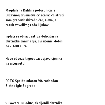
Magdalena Kahlina pobjednica je
Državnog prvenstva cvjećara: Po struci
sam građevinski tehničar, a ovo je
rezultat velikog rada i ljubavi
Isplati se obrazovati za deficitarna
obrtnička zanimanja, ovi učenici dobili
po 2.400 eura
Nove obveze trgovaca: objava cjenika
na internetu!
FOTO Spektakularan 90. rođendan
Zlatne igle Zagreba
Vukovarci su oduvijek cijenili obrtnike.