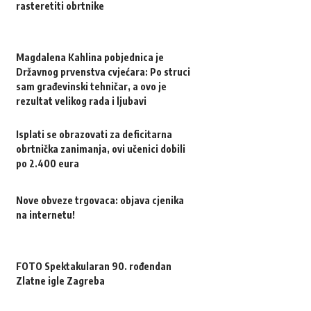
rasteretiti obrtnike
Magdalena Kahlina pobjednica je
Državnog prvenstva cvjećara: Po struci
sam građevinski tehničar, a ovo je
rezultat velikog rada i ljubavi
Isplati se obrazovati za deficitarna
obrtnička zanimanja, ovi učenici dobili
po 2.400 eura
Nove obveze trgovaca: objava cjenika
na internetu!
FOTO Spektakularan 90. rođendan
Zlatne igle Zagreba