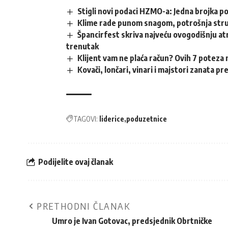
Stigli novi podaci HZMO-a: Jedna brojka p
Klime rade punom snagom, potrošnja struj
Špancirfest skriva najveću ovogodišnju atr
trenutak
Klijent vam ne plaća račun? Ovih 7 poteza 
Kovači, lončari, vinari i majstori zanata p
TAGOVI:
liderice
poduzetnice
Podijelite ovaj članak
PRETHODNI ČLANAK
Umro je Ivan Gotovac, predsjednik Obrtničke