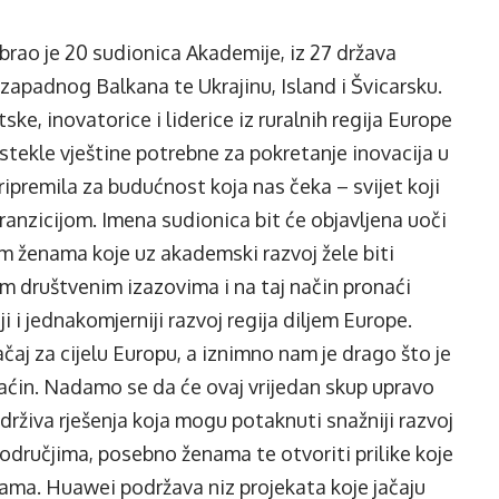
abrao je 20 sudionica Akademije, iz 27 država
 zapadnog Balkana te Ukrajinu, Island i Švicarsku.
ske, inovatorice i liderice iz ruralnih regija Europe
 stekle vještine potrebne za pokretanje inovacija u
pripremila za budućnost koja nas čeka – svijet koji
tranzicijom. Imena sudionica bit će objavljena uoči
im ženama koje uz akademski razvoj žele biti
im društvenim izazovima i na taj način pronaći
i i jednakomjerniji razvoj regija diljem Europe.
ačaj za cijelu Europu, a iznimno nam je drago što je
maćin. Nadamo se da će ovaj vrijedan skup upravo
održiva rješenja koja mogu potaknuti snažniji razvoj
područjima, posebno ženama te otvoriti prilike koje
ama. Huawei podržava niz projekata koje jačaju