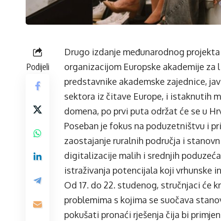
Drugo izdanje međunarodnog projekta “
Podijeli
organizacijom Europske akademije za l
predstavnike akademske zajednice, javnih
sektora iz čitave Europe, i istaknutih 
domena, po prvi puta održat će se u Hr
Poseban je fokus na poduzetništvu i pri
zaostajanje ruralnih područja i stanov
digitalizacije malih i srednjih poduzeć
istraživanja potencijala koji vrhunske 
Od 17. do 22. studenog, stručnjaci će kr
problemima s kojima se suočava stanov
pokušati pronaći rješenja čija bi primj