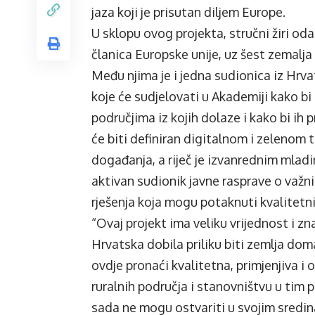
jaza koji je prisutan diljem Europe.
U sklopu ovog projekta, stručni žiri od
članica Europske unije, uz šest zemalja
Među njima je i jedna sudionica iz Hrvat
koje će sudjelovati u Akademiji kako bi
područjima iz kojih dolaze i kako bi ih 
će biti definiran digitalnom i zelenom 
događanja, a riječ je izvanrednim mlad
aktivan sudionik javne rasprave o važn
rješenja koja mogu potaknuti kvalitetnij
“Ovaj projekt ima veliku vrijednost i zn
Hrvatska dobila priliku biti zemlja do
ovdje pronaći kvalitetna, primjenjiva i 
ruralnih područja i stanovništvu u tim 
sada ne mogu ostvariti u svojim sredin