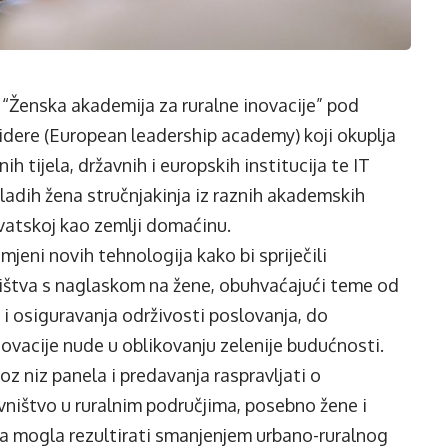
Ženska akademija za ruralne inovacije” pod
idere (European leadership academy) koji okuplja
 tijela, državnih i europskih institucija te IT
mladih žena stručnjakinja iz raznih akademskih
vatskoj kao zemlji domaćinu.
mjeni novih tehnologija kako bi spriječili
ništva s naglaskom na žene, obuhvaćajući teme od
a i osiguravanja održivosti poslovanja, do
inovacije nude u oblikovanju zelenije budućnosti.
oz niz panela i predavanja raspravljati o
ništvo u ruralnim područjima, posebno žene i
ena mogla rezultirati smanjenjem urbano-ruralnog