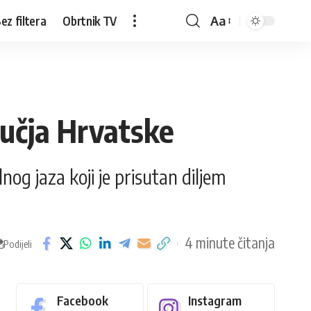
ez filtera
Obrtnik TV
Aa
ručja Hrvatske
nog jaza koji je prisutan diljem
4 minute čitanja
Podijeli
Facebook
Instagram