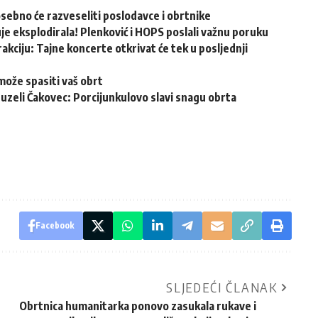
osebno će razveseliti poslodavce i obrtnike
e eksplodirala! Plenković i HOPS poslali važnu poruku
akciju: Tajne koncerte otkrivat će tek u posljednji
može spasiti vaš obrt
reuzeli Čakovec: Porcijunkulovo slavi snagu obrta
Facebook
SLJEDEĆI ČLANAK
Obrtnica humanitarka ponovo zasukala rukave i