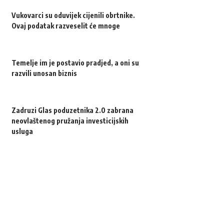
Vukovarci su oduvijek cijenili obrtnike.
Ovaj podatak razveselit će mnoge
Temelje im je postavio pradjed, a oni su
razvili unosan biznis
Zadruzi Glas poduzetnika 2.0 zabrana
neovlaštenog pružanja investicijskih
usluga