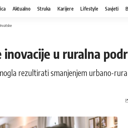
ica
Aktualno
Struka
Karijere
Lifestyle
Savjeti
B
Hrvatske
 inovacije u ruralna pod
a mogla rezultirati smanjenjem urbano-rural