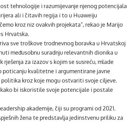
nost tehnologije i razumijevanje njenog potencijala
ijera ali i čitavih regija i to u Huaweiju
emo kroz niz ovakvih projekata”, rekao je Marijo
s Hrvatska.
kriva sve troškove trodnevnog boravka u Hrvatskoj
enuti međusobnu suradnju relevantnih dionika u
ak rješenja za izazov s kojim se susreću, mlade
 o poticanju kvalitetne i argumentirane javne
h politika kroz koje mogu ostvariti svoje ciljeve.
kako bi iskoristile svoje potencijale i postale
leadership akademije, čiji su programi od 2021.
spješnih žena te predstavlja jedinstvenu priliku za