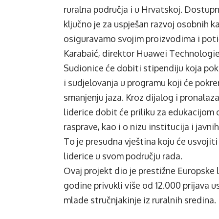
ruralna područja i u Hrvatskoj. Dostup
ključno je za uspješan razvoj osobnih kar
osiguravamo svojim proizvodima i potič
Karabaić, direktor Huawei Technologie
Sudionice će dobiti stipendiju koja po
i sudjelovanja u programu koji će pokr
smanjenju jaza. Kroz dijalog i pronalaz
liderice dobit će priliku za edukacijom
rasprave, kao i o nizu institucija i javni
To je presudna vještina koju će usvojiti 
liderice u svom području rada.
Ovaj projekt dio je prestižne Europske 
godine privukli više od 12.000 prijava u
mlade stručnjakinje iz ruralnih sredina.