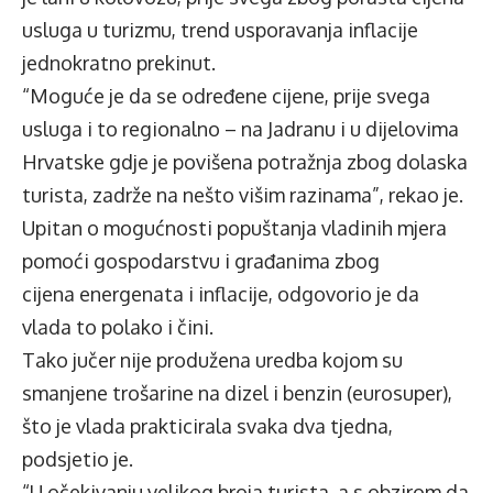
usluga u turizmu, trend usporavanja inflacije
jednokratno prekinut.
“Moguće je da se određene cijene, prije svega
usluga i to regionalno – na Jadranu i u dijelovima
Hrvatske gdje je povišena potražnja zbog dolaska
turista, zadrže na nešto višim razinama”, rekao je.
Upitan o mogućnosti popuštanja vladinih mjera
pomoći gospodarstvu i građanima zbog
cijena energenata i inflacije, odgovorio je da
vlada to polako i čini.
Tako jučer nije produžena uredba kojom su
smanjene trošarine na dizel i benzin (eurosuper),
što je vlada prakticirala svaka dva tjedna,
podsjetio je.
“U očekivanju velikog broja turista, a s obzirom da