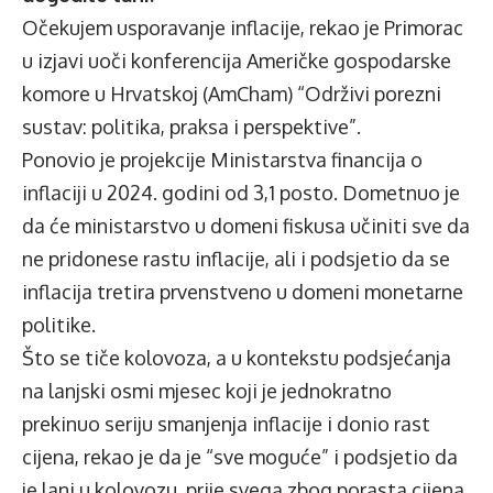
Očekujem usporavanje inflacije, rekao je Primorac
u izjavi uoči konferencija Američke gospodarske
komore u Hrvatskoj (AmCham) “Održivi porezni
sustav: politika, praksa i perspektive”.
Ponovio je projekcije Ministarstva financija o
inflaciji u 2024. godini od 3,1 posto. Dometnuo je
da će ministarstvo u domeni fiskusa učiniti sve da
ne pridonese rastu inflacije, ali i podsjetio da se
inflacija tretira prvenstveno u domeni monetarne
politike.
Što se tiče kolovoza, a u kontekstu podsjećanja
na lanjski osmi mjesec koji je jednokratno
prekinuo seriju smanjenja inflacije i donio rast
cijena, rekao je da je “sve moguće” i podsjetio da
je lani u kolovozu, prije svega zbog porasta cijena