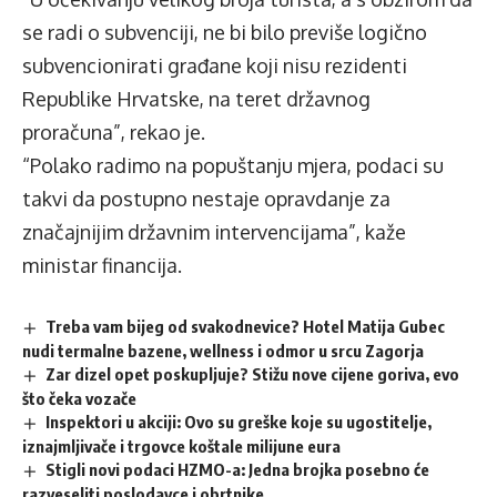
se radi o subvenciji, ne bi bilo previše logično
subvencionirati građane koji nisu rezidenti
Republike Hrvatske, na teret državnog
proračuna”, rekao je.
“Polako radimo na popuštanju mjera, podaci su
takvi da postupno nestaje opravdanje za
značajnijim državnim intervencijama”, kaže
ministar financija.
Treba vam bijeg od svakodnevice? Hotel Matija Gubec
nudi termalne bazene, wellness i odmor u srcu Zagorja
Zar dizel opet poskupljuje? Stižu nove cijene goriva, evo
što čeka vozače
Inspektori u akciji: Ovo su greške koje su ugostitelje,
iznajmljivače i trgovce koštale milijune eura
Stigli novi podaci HZMO-a: Jedna brojka posebno će
razveseliti poslodavce i obrtnike