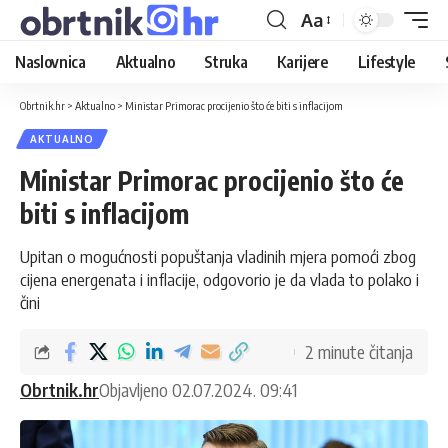
Aa
Naslovnica
Aktualno
Struka
Karijere
Lifestyle
Obrtnik.hr
>
Aktualno
>
Ministar Primorac procijenio što će biti s inflacijom
AKTUALNO
Ministar Primorac procijenio što će
biti s inflacijom
Upitan o mogućnosti popuštanja vladinih mjera pomoći zbog
cijena energenata i inflacije, odgovorio je da vlada to polako i
čini
2 minute čitanja
Obrtnik.hr
Objavljeno 02.07.2024. 09:41