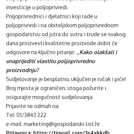
investicije u poljoprivredi.
Poljoprivrednici i djelatnici koji rade u
poljoprivredi i na obiteljskom poljoprivrednom
gospodarstvu od jutra do sutra i trude se svakog
dana proizvesti kvalitetne proizvode dobit će
odgovore na ključno pitanje:
„
Kako olakšati i
unaprijediti vlastitu poljoprivrednu
proizvodnju?
Sudjelovanje je besplatno, uključen je ručak i piće!
Broj mjesta je ograničen, stoga požurite i
osigurajte mogućnost sudjelovanja.
Prijavite se odmah na:
Tel: 01/3843 222
e-mail: marketing@gospodarski-list.hr
Prijavnica:
https://tinyurl.com/3s4xkkdb