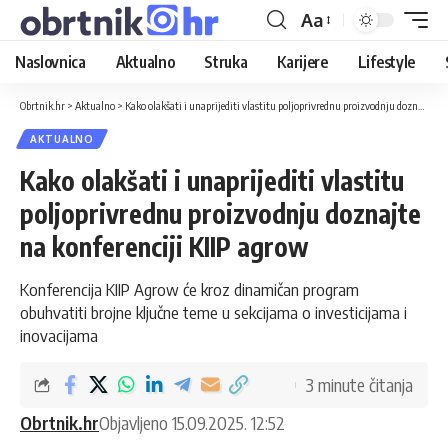
Aa
Naslovnica
Aktualno
Struka
Karijere
Lifestyle
Obrtnik.hr
>
Aktualno
>
Kako olakšati i unaprijediti vlastitu poljoprivrednu proizvodnju doznajte na konferenciji KIIP agrow
AKTUALNO
Kako olakšati i unaprijediti vlastitu
poljoprivrednu proizvodnju doznajte
na konferenciji KIIP agrow
Konferencija KIIP Agrow će kroz dinamičan program
obuhvatiti brojne ključne teme u sekcijama o investicijama i
inovacijama
3 minute čitanja
Obrtnik.hr
Objavljeno 15.09.2025. 12:52