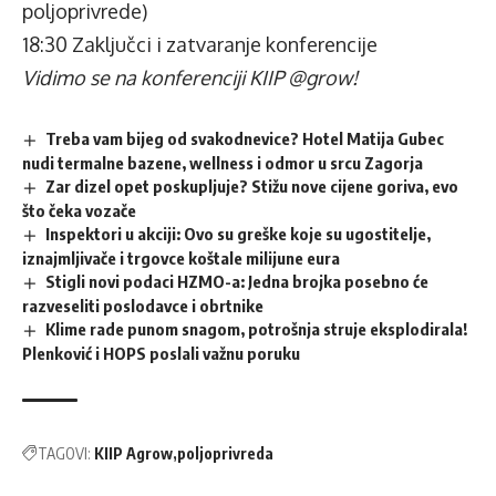
poljoprivrede)
18:30 Zaključci i zatvaranje konferencije
Vidimo se na konferenciji KIIP @grow!
Treba vam bijeg od svakodnevice? Hotel Matija Gubec
nudi termalne bazene, wellness i odmor u srcu Zagorja
Zar dizel opet poskupljuje? Stižu nove cijene goriva, evo
što čeka vozače
Inspektori u akciji: Ovo su greške koje su ugostitelje,
iznajmljivače i trgovce koštale milijune eura
Stigli novi podaci HZMO-a: Jedna brojka posebno će
razveseliti poslodavce i obrtnike
Klime rade punom snagom, potrošnja struje eksplodirala!
Plenković i HOPS poslali važnu poruku
TAGOVI:
KIIP Agrow
poljoprivreda