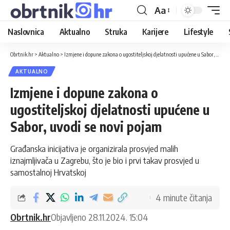
Aa
Naslovnica
Aktualno
Struka
Karijere
Lifestyle
Obrtnik.hr
>
Aktualno
>
Izmjene i dopune zakona o ugostiteljskoj djelatnosti upućene u Sabor, uvodi se novi pojam
AKTUALNO
Izmjene i dopune zakona o
ugostiteljskoj djelatnosti upućene u
Sabor, uvodi se novi pojam
Građanska inicijativa je organizirala prosvjed malih
iznajmljivača u Zagrebu, što je bio i prvi takav prosvjed u
samostalnoj Hrvatskoj
4 minute čitanja
Obrtnik.hr
Objavljeno 28.11.2024. 15:04