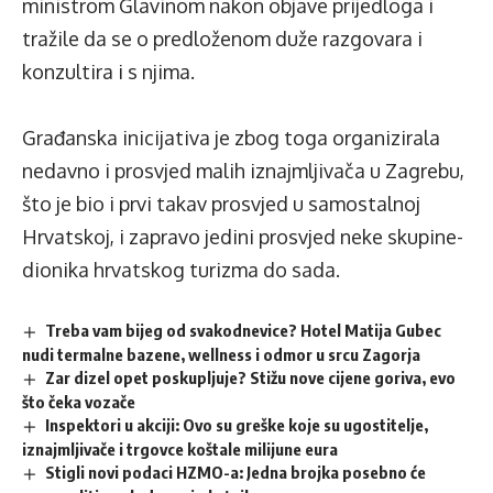
ministrom Glavinom nakon objave prijedloga i
tražile da se o predloženom duže razgovara i
konzultira i s njima.
Građanska inicijativa je zbog toga organizirala
nedavno i prosvjed malih iznajmljivača u Zagrebu,
što je bio i prvi takav prosvjed u samostalnoj
Hrvatskoj, i zapravo jedini prosvjed neke skupine-
dionika hrvatskog turizma do sada.
Treba vam bijeg od svakodnevice? Hotel Matija Gubec
nudi termalne bazene, wellness i odmor u srcu Zagorja
Zar dizel opet poskupljuje? Stižu nove cijene goriva, evo
što čeka vozače
Inspektori u akciji: Ovo su greške koje su ugostitelje,
iznajmljivače i trgovce koštale milijune eura
Stigli novi podaci HZMO-a: Jedna brojka posebno će