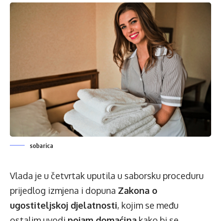
sobarica
Vlada je u četvrtak uputila u saborsku proceduru
prijedlog izmjena i dopuna
Zakona o
ugostiteljskoj djelatnosti
, kojim se među
ostalim uvodi
pojam domaćina
kako bi se