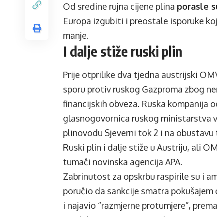
Od sredine rujna cijene plina
porasle 
Europa izgubiti i preostale isporuke ko
manje.
I dalje stiže ruski plin
Prije otprilike dva tjedna austrijski O
sporu protiv ruskog Gazproma zbog ner
financijskih obveza. Ruska kompanija o
glasnogovornica ruskog ministarstva va
plinovodu Sjeverni tok 2 i na obustav
Ruski plin i dalje stiže u Austriju, ali 
tumači novinska agencija APA.
Zabrinutost za opskrbu raspirile su i a
poručio da sankcije smatra pokušajem o
i najavio “razmjerne protumjere”, prem