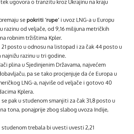
stek ugovora o tranzitu kroz Ukrajinu na kraju
spremaju se
pokriti ‘rupe’
i uvoz LNG-a u Europu
razinu od veljače, od 9,16 milijuna metričkih
 na robnim tržištima Kpler.
 21 posto u odnosu na listopad i za čak 44 posto u
najnižu razinu u tri godine.
đači plina u Sjedinjenim Državama, najvećem
obavljaču, pa se tako procjenjuje da će Europa u
eričkog LNG-a, najviše od veljače i gotovo 40
dacima Kplera.
 se pak u studenom smanjiti za čak 31,8 posto u
na tona, ponajprije zbog slabog uvoza Indije,
a u studenom trebala bi uvesti uvesti 2,21