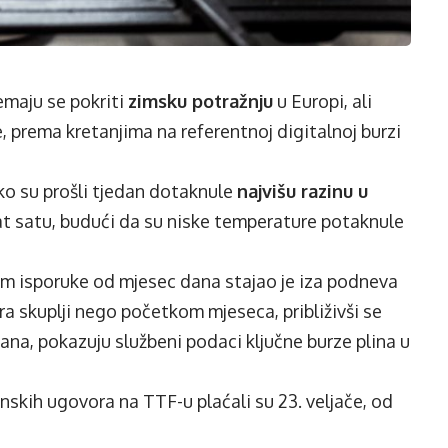
emaju se pokriti
zimsku potražnju
u Europi, ali
e, prema kretanjima na referentnoj digitalnoj burzi
ko su prošli tjedan dotaknule
najvišu razinu u
t satu, budući da su niske temperature potaknule
m isporuke od mjesec dana stajao je iza podneva
ra skuplji nego početkom mjeseca, približivši se
ana, pokazuju službeni podaci ključne burze plina u
inskih ugovora na TTF-u plaćali su 23. veljače, od