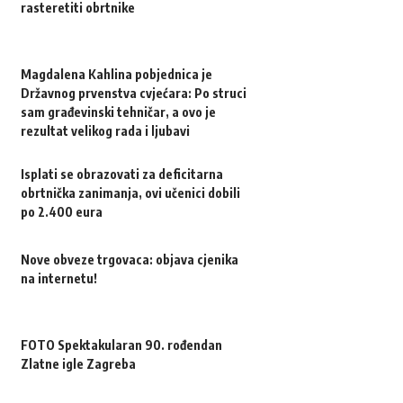
rasteretiti obrtnike
Magdalena Kahlina pobjednica je
Državnog prvenstva cvjećara: Po struci
sam građevinski tehničar, a ovo je
rezultat velikog rada i ljubavi
Isplati se obrazovati za deficitarna
obrtnička zanimanja, ovi učenici dobili
po 2.400 eura
Nove obveze trgovaca: objava cjenika
na internetu!
FOTO Spektakularan 90. rođendan
Zlatne igle Zagreba