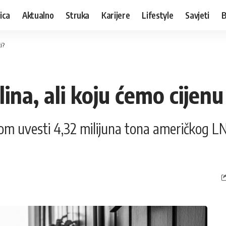
ica
Aktualno
Struka
Karijere
Lifestyle
Savjeti
B
i?
na, ali koju ćemo cijenu 
om uvesti 4,32 milijuna tona američkog LNG