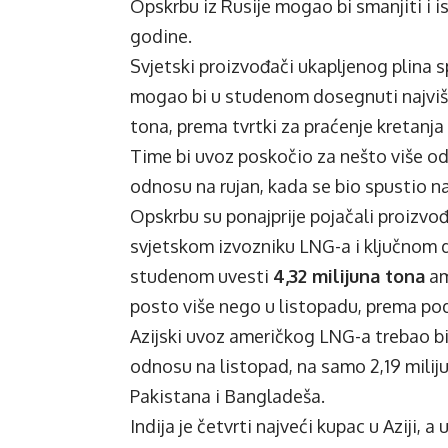
Opskrbu iz Rusije mogao bi smanjiti i i
godine.
Svjetski proizvođači ukapljenog plina 
mogao bi u studenom dosegnuti najvišu 
tona, prema tvrtki za praćenje kretanja
Time bi uvoz poskočio za nešto više od
odnosu na rujan, kada se bio spustio na 
Opskrbu su ponajprije pojačali proizvo
svjetskom izvozniku LNG-a i ključnom d
studenom uvesti
4,32 milijuna tona
am
posto više nego u listopadu, prema po
Azijski uvoz američkog LNG-a trebao bi
odnosu na listopad, na samo 2,19 miliju
Pakistana i Bangladeša.
Indija je četvrti najveći kupac u Aziji, 