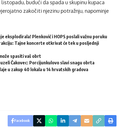
u listopadu, budući da spada u skupinu kupaca
 vjerojatno zakočiti njezinu potražnju, napominje
e eksplodirala! Plenković i HOPS poslali važnu poruku
akciju: Tajne koncerte otkrivat će tek u posljednji
može spasiti vaš obrt
reuzeli Čakovec: Porcijunkulovo slavi snagu obrta
aje u zakup 40 lokala u 14 hrvatskih gradova
Facebook