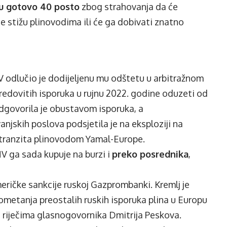
su gotovo 40 posto
zbog strahovanja da će
je stižu plinovodima ili će ga dobivati znatno
MV odlučio je dodijeljenu mu odštetu u arbitražnom
edovitih isporuka u rujnu 2022. godine oduzeti od
dgovorila je obustavom isporuka, a
njskih poslova podsjetila je na eksploziji na
u tranzita plinovodom Yamal-Europe.
OMV ga sada kupuje na burzi i
preko posrednika
,
meričke sankcije ruskoj Gazprombanki. Kremlj je
metanja preostalih ruskih isporuka plina u Europu
a riječima glasnogovornika Dmitrija Peskova.