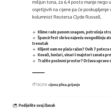
milijun tona, za 6,4 posto manje nego 
osjetljivih na cijene pa će poskupljenje
kolumnist Reutersa Clyde Russell.
Klime rade punom snagom, potrošnja struj
Špancirfest skriva najveću ovogodišnju atr
trenutak
Klijent vam ne plaća račun? Ovih 7 poteza 
Kovači, lončari, vinari i majstori zanata p
Tražite poslovni prostor? Država upravo d
TAGOVI:
cijena plina
grijanje
Podijelite ovaj članak