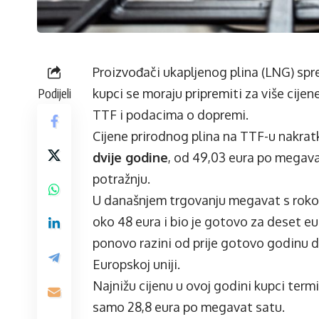
Proizvođači ukapljenog plina (LNG) spr
Podijeli
kupci se moraju pripremiti za više cijen
TTF i podacima o dopremi.
Cijene prirodnog plina na TTF-u nakrat
dvije godine
, od 49,03 eura po megava
potražnju.
U današnjem trgovanju megavat s roko
oko 48 eura i bio je gotovo za deset eu
ponovo razini od prije gotovo godinu d
Europskoj uniji.
Najnižu cijenu u ovoj godini kupci term
samo 28,8 eura po megavat satu.