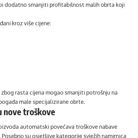
i dodatno smanjiti profitabilnost malih obrta koji
đani kroz više cijene:
a zbog rasta cijena mogao smanjiti potrošnju na
pogađa male specijalizirane obrte.
ju nove troškove
proizvoda automatski povećava troškove nabave
 Posebno su osjetljive kategorije svježih namirnica