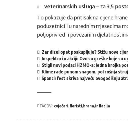
veterinarskih usluga
– za
3,5 post
To pokazuje da pritisak na cijene hrane, 
poduzetnici i u narednim mjesecima mog
poljoprivredi i povezanim djelatnostim
Zar dizel opet poskupljuje? Stižu nove cije
Inspektori u akciji: Ovo su greške koje su u
Stigli novi podaci HZMO-a: Jedna brojka po
Klime rade punom snagom, potrošnja struje
Špancirfest skriva najveću ovogodišnju atra
TAGOVI:
cvjećari
floristi
hrana
inflacija