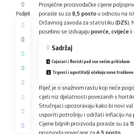
Prosječne proizvođačke cijene poljopr
Podijeli
porasle su za
8,5 posto
u odnosu na ist
Državnog zavoda za statistiku (
DZS
).
posebno se izdvajaju
povrće, cvijeće i
Sadržaj
Cvjećari i floristi pod sve većim pritiskom
Trgovci i ugostitelji očekuju nove troškove
Riječ je o snažnom rastu koji neće pog
cijeli niz djelatnosti povezanih s hort
Stručnjaci upozoravaju kako bi novi va
usporiti potrošnju i održati inflaciju n
Cijene biljnih proizvoda porasle su za
1
proizvoda povećane za
6,5 posto
.