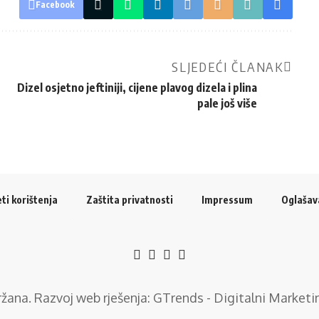
Facebook
SLJEDEĆI ČLANAK
Dizel osjetno jeftiniji, cijene plavog dizela i plina
pale još više
ti korištenja
Zaštita privatnosti
Impressum
Oglašav
držana. Razvoj web rješenja:
GTrends - Digitalni Marketi