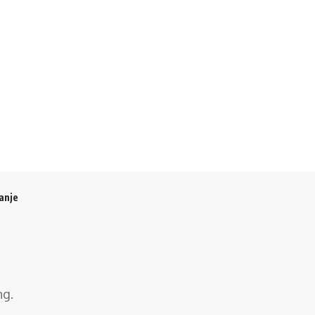
anje
ng
.