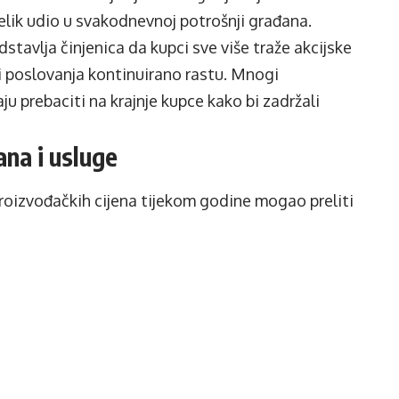
elik udio u svakodnevnoj potrošnji građana.
stavlja činjenica da kupci sve više traže akcijske
ovi poslovanja kontinuirano rastu. Mnogi
u prebaciti na krajnje kupce kako bi zadržali
ana i usluge
roizvođačkih cijena tijekom godine mogao preliti