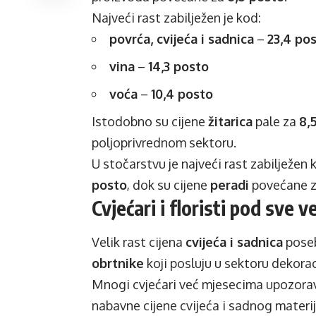
Najveći rast zabilježen je kod:
povrća, cvijeća i sadnica
–
23,4 po
vina
–
14,3 posto
voća
–
10,4 posto
Istodobno su cijene
žitarica
pale za
8,
poljoprivrednom sektoru.
U stočarstvu je najveći rast zabilježen
posto
, dok su cijene
peradi
povećane 
Cvjećari i floristi pod sve 
Velik rast cijena
cvijeća i sadnica
pose
obrtnike
koji posluju u sektoru dekoraci
Mnogi cvjećari već mjesecima upozorav
nabavne cijene cvijeća i sadnog materij