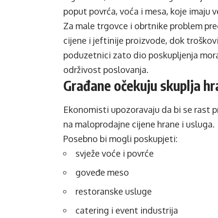
poput povrća, voća i mesa, koje imaju v
Za male trgovce i obrtnike problem pred
cijene i jeftinije proizvode, dok trošk
poduzetnici zato dio poskupljenja moraj
održivost poslovanja.
Građane očekuju skuplja hr
Ekonomisti upozoravaju da bi se rast p
na maloprodajne cijene hrane i usluga.
Posebno bi mogli poskupjeti:
svježe voće i povrće
goveđe meso
restoranske usluge
catering i event industrija