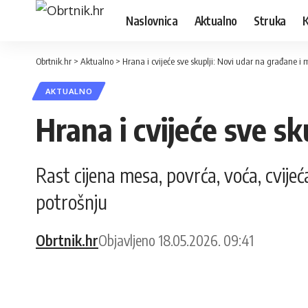
Naslovnica
Aktualno
Struka
K
Obrtnik.hr
>
Aktualno
>
Hrana i cvijeće sve skuplji: Novi udar na građane i
AKTUALNO
Hrana i cvijeće sve s
Rast cijena mesa, povrća, voća, cvijeć
potrošnju
Obrtnik.hr
Objavljeno 18.05.2026. 09:41