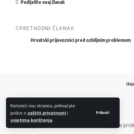
Podijelite ovaj članak
PRETHODNI ČLANAK
Hrvatski prijevoznici pred ozbiljnim problemom
Uvje
Koristeći ovu stranicu, prihvaćate
police o
zaštiti privatnosti
i
Prihvati
uvjetima korištenja
.
Copyright © 2024
SMARTPRESS
. Sva prava pri