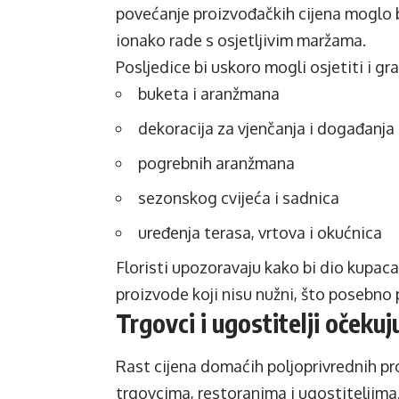
povećanje proizvođačkih cijena moglo b
ionako rade s osjetljivim maržama.
Posljedice bi uskoro mogli osjetiti i gra
buketa i aranžmana
dekoracija za vjenčanja i događanja
pogrebnih aranžmana
sezonskog cvijeća i sadnica
uređenja terasa, vrtova i okućnica
Floristi upozoravaju kako bi dio kupac
proizvode koji nisu nužni, što posebno 
Trgovci i ugostitelji očeku
Rast cijena domaćih poljoprivrednih 
trgovcima, restoranima i ugostiteljima.