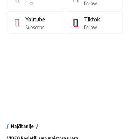
Like
Follow
Youtube
Tiktok
Subscribe
Follow
Najčitanije
VIDEO Posjetili smo majstora urara