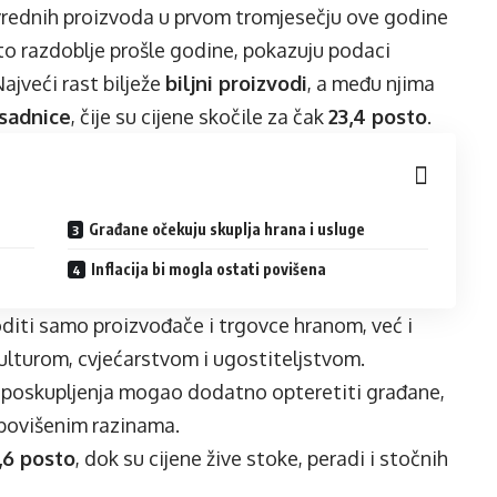
ivrednih proizvoda u prvom tromjesečju ove godine
o razdoblje prošle godine, pokazuju podaci
 Najveći rast bilježe
biljni proizvodi
, a među njima
 sadnice
, čije su cijene skočile za čak
23,4 posto
.
Građane očekuju skuplja hrana i usluge
Inflacija bi mogla ostati povišena
oditi samo proizvođače i trgovce hranom, već i
ikulturom, cvjećarstvom i ugostiteljstvom.
l poskupljenja mogao dodatno opteretiti građane,
a povišenim razinama.
1,6 posto
, dok su cijene žive stoke, peradi i stočnih