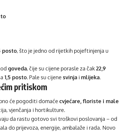
sto
5 posto
, što je jedno od rijetkih pojeftinjenja u
 kod
goveda
, čije su cijene porasle za čak
22,9
za
1,5 posto
. Pale su cijene
svinja
i
mlijeka
.
većim pritiskom
bno će pogoditi domaće
cvjećare, floriste i male
ja, vjenčanja i hortikulture.
aju da rastu gotovo svi troškovi poslovanja – od
ala do prijevoza, energije, ambalaže i rada. Novo