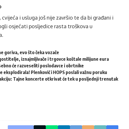
o
cvijeća i usluga još nije završio te da bi građani i
li osjećati posljedice rasta troškova u
a.
ne goriva, evo što čeka vozače
gostitelje, iznajmljivače i trgovce koštale milijune eura
sebno će razveseliti poslodavce i obrtnike
 eksplodirala! Plenković i HOPS poslali važnu poruku
kciju: Tajne koncerte otkrivat će tek u posljednji trenutak