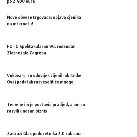
po 2.400 eura
Nove obveze trgovaca: objava cjenika
na internetu!
FOTO Spektakularan 90. rođendan
Zlatne igle Zagreba
Vukovarci su oduvijek cijenili obrtnike.
Ovaj podatak razveselit će mnoge
Temelje im je postavio pradjed, a oni su
razvili unosan biznis
Zadruzi Glas poduzetnika 2.0 zabrana