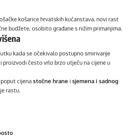
ošačke košarice hrvatskih kućanstava, novi rast
ćne budžete, osobito građane s nižim primanjima.
višena
enutku kada se očekivalo postupno smirivanje
ni proizvodi često vrlo brzo utječu na cijene u
– poput cijena
stočne hrane
i
sjemena i sadnog
je rastu.
posto