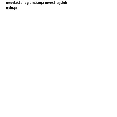
neovlaštenog pružanja investicijskih
usluga