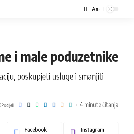
Aa
ane i male poduzetnike
ciju, poskupjeti usluge i smanjiti
4 minute čitanja
Podijeli
Facebook
Instagram