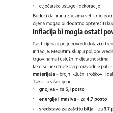
cvjećarske usluge i dekoracije
Budući da hrana zauzima velik dio potr
cijena mogao bi dodatno opteretiti ku
Inflacija bi mogla ostati po
Rast cijena u poljoprivredi dolazi u tr
inflacije. Međutim, skuplji poljoprivred
trgovinama i uslužnim djelatnostima.
Iako su neki troškovi proizvodnje pali 
materijala
– brojni ključni troškovi i dal
Tako su više cijene:
gnojiva
– za
5,1 posto
energije i maziva
– za
4,7 posto
sredstava za zaštitu bilja
– za
3,7 