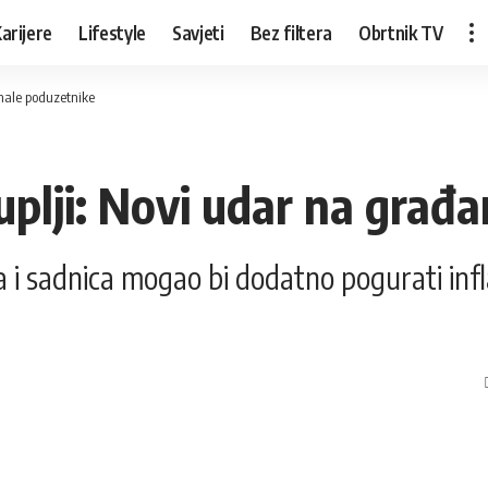
arijere
Lifestyle
Savjeti
Bez filtera
Obrtnik TV
 male poduzetnike
kuplji: Novi udar na građ
a i sadnica mogao bi dodatno pogurati infla