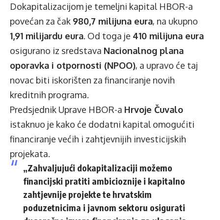
Dokapitalizacijom je temeljni kapital HBOR-a
povećan za čak
980,7 milijuna eura
, na ukupno
1,91 milijardu eura
. Od toga je
410 milijuna eura
osigurano iz sredstava
Nacionalnog plana
oporavka i otpornosti (NPOO)
, a upravo će taj
novac biti iskorišten za financiranje novih
kreditnih programa.
Predsjednik Uprave HBOR-a
Hrvoje Čuvalo
istaknuo je kako će dodatni kapital omogućiti
financiranje većih i zahtjevnijih investicijskih
projekata.
„Zahvaljujući dokapitalizaciji možemo
financijski pratiti ambicioznije i kapitalno
zahtjevnije projekte te hrvatskim
poduzetnicima i javnom sektoru osigurati