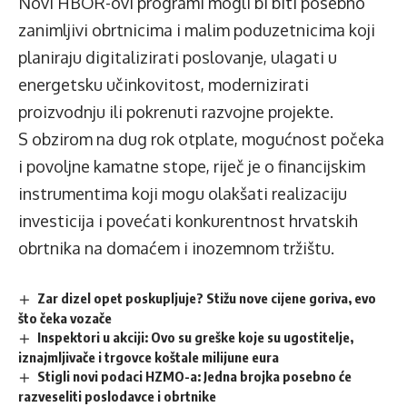
Novi HBOR-ovi programi mogli bi biti posebno
zanimljivi obrtnicima i malim poduzetnicima koji
planiraju digitalizirati poslovanje, ulagati u
energetsku učinkovitost, modernizirati
proizvodnju ili pokrenuti razvojne projekte.
S obzirom na dug rok otplate, mogućnost počeka
i povoljne kamatne stope, riječ je o financijskim
instrumentima koji mogu olakšati realizaciju
investicija i povećati konkurentnost hrvatskih
obrtnika na domaćem i inozemnom tržištu.
Zar dizel opet poskupljuje? Stižu nove cijene goriva, evo
što čeka vozače
Inspektori u akciji: Ovo su greške koje su ugostitelje,
iznajmljivače i trgovce koštale milijune eura
Stigli novi podaci HZMO-a: Jedna brojka posebno će
razveseliti poslodavce i obrtnike