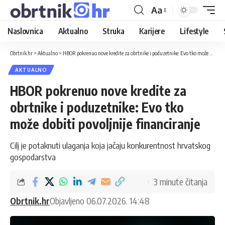
Aa
Naslovnica
Aktualno
Struka
Karijere
Lifestyle
Obrtnik.hr
>
Aktualno
>
HBOR pokrenuo nove kredite za obrtnike i poduzetnike: Evo tko može dobiti povoljnije financiranje
AKTUALNO
HBOR pokrenuo nove kredite za
obrtnike i poduzetnike: Evo tko
može dobiti povoljnije financiranje
Cilj je potaknuti ulaganja koja jačaju konkurentnost hrvatskog
gospodarstva
3 minute čitanja
Obrtnik.hr
Objavljeno 06.07.2026. 14:48