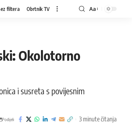
ez filtera
Obrtnik TV
Aa
ski: Okolotorno
onica i susreta s povijesnim
3 minute čitanja
Podijeli