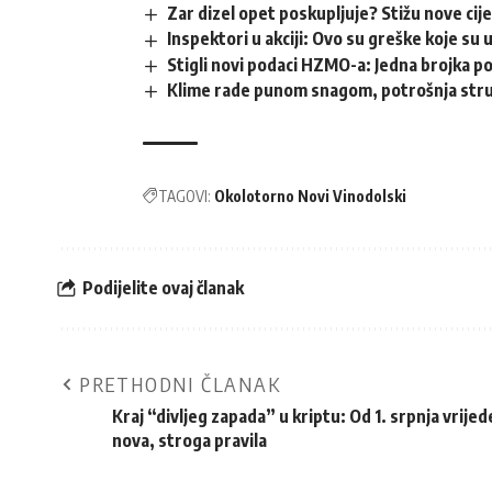
Zar dizel opet poskupljuje? Stižu nove cij
Inspektori u akciji: Ovo su greške koje su 
Stigli novi podaci HZMO-a: Jedna brojka p
Klime rade punom snagom, potrošnja struj
TAGOVI:
Okolotorno Novi Vinodolski
Podijelite ovaj članak
PRETHODNI ČLANAK
Kraj “divljeg zapada” u kriptu: Od 1. srpnja vrijed
nova, stroga pravila