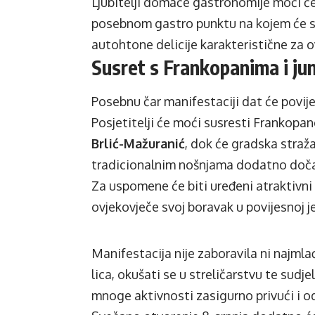
Ljubitelji domaće gastronomije moći će
posebnom gastro punktu na kojem će se 
autohtone delicije karakteristične za ov
Susret s Frankopanima i ju
Posebnu čar manifestaciji dat će povije
Posjetitelji će moći susresti Frankopa
Brlić-Mažuranić
, dok će gradska straž
tradicionalnim nošnjama dodatno dočar
Za uspomene će biti uređeni atraktivni 
ovjekovječe svoj boravak u povijesnoj je
Manifestacija nije zaboravila ni najmlađ
lica, okušati se u streličarstvu te sudj
mnoge aktivnosti zasigurno privući i o