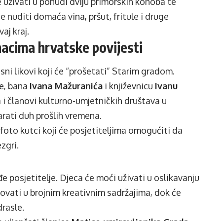
 uživati u ponudi dviju primorskih konoba te
nuditi domaća vina, pršut, fritule i druge
aj kraj.
nacima hrvatske povijesti
sni likovi koji će “prošetati” Starim gradom.
ne, bana
Ivana Mažuranića
i književnicu
Ivanu
a i članovi kulturno-umjetničkih društava u
ati duh prošlih vremena.
foto kutci koji će posjetiteljima omogućiti da
zgri.
e posjetitelje. Djeca će moći uživati u oslikavanju
elovati u brojnim kreativnim sadržajima, dok će
drasle.