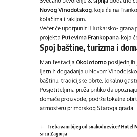
Svečano otvorenje 8. srpnja dodatno će
Novog Vinodolskog
, koje će na Fran
kolačima i rakijom.
Večer će upotpuniti i lutkarsko-igrana
projekta
Putevima Frankopana
, koja 
Spoj baštine, turizma i dom
Manifestacija
Okolotorno
posljednjih 
ljetnih događanja u Novom Vinodolskom
baštinu, tradicijske obrte, lokalnu gas
Posjetiteljima pruža priliku da upozna
domaće proizvode, podrže lokalne obrt
atmosferu primorskog Staroga grada.
Treba vam bijeg od svakodnevice? Hotel M
srcu Zagorja