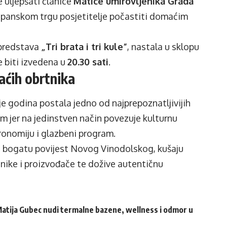
 uljepšati članice
Matice umirovljenika Grada
kopanskom trgu posjetitelje počastiti domaćim
 predstava
„Tri brata i tri kule”
, nastala u sklopu
će biti izvedena u
20.30 sati
.
aćih obrtnika
je godina postala jedno od najprepoznatljivijih
 jer na jedinstven način povezuje kulturnu
tronomiju i glazbeni program.
ju bogatu povijest Novog Vinodolskog, kušaju
nike i proizvođače te dožive autentičnu
atija Gubec nudi termalne bazene, wellness i odmor u