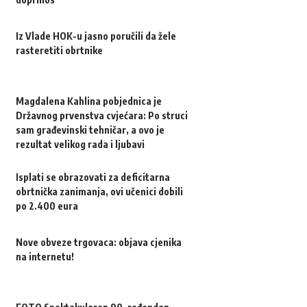
Iz Vlade HOK-u jasno poručili da žele
rasteretiti obrtnike
Magdalena Kahlina pobjednica je
Državnog prvenstva cvjećara: Po struci
sam građevinski tehničar, a ovo je
rezultat velikog rada i ljubavi
Isplati se obrazovati za deficitarna
obrtnička zanimanja, ovi učenici dobili
po 2.400 eura
Nove obveze trgovaca: objava cjenika
na internetu!