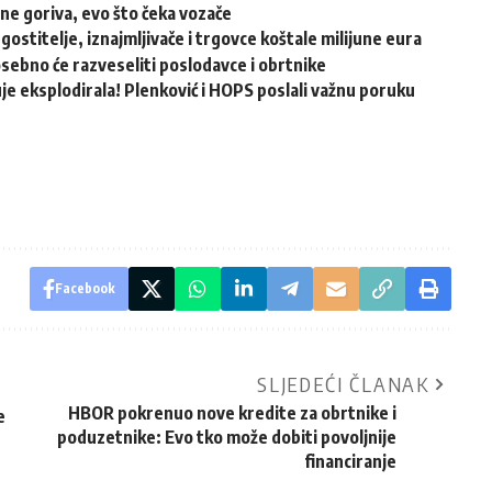
ene goriva, evo što čeka vozače
ugostitelje, iznajmljivače i trgovce koštale milijune eura
osebno će razveseliti poslodavce i obrtnike
e eksplodirala! Plenković i HOPS poslali važnu poruku
Facebook
SLJEDEĆI ČLANAK
HBOR pokrenuo nove kredite za obrtnike i
e
poduzetnike: Evo tko može dobiti povoljnije
financiranje