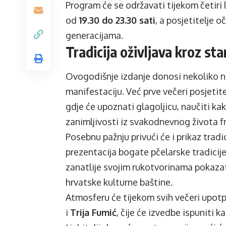
Program će se održavati tijekom četiri 
od
19.30 do 23.30 sati
, a posjetitelje 
generacijama.
Tradicija oživljava kroz st
Ovogodišnje izdanje donosi nekoliko n
manifestaciju. Već prve večeri posjetite
gdje će upoznati glagoljicu, naučiti kak
zanimljivosti iz svakodnevnog života 
Posebnu pažnju privući će i prikaz trad
prezentacija bogate pčelarske tradicije
zanatlije svojim rukotvorinama pokazati
hrvatske kulturne baštine.
Atmosferu će tijekom svih večeri upot
i
Trija Fumić
, čije će izvedbe ispuniti 