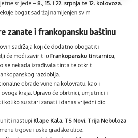
ljetne srijede –
8., 15. i 22. srpnja te 12. kolovoza
,
očekuje bogat sadržaj namijenjen svim
are zanate i frankopansku baštinu
ovih sadržaja koji će dodatno obogatiti
lji će moći zaviriti u
Frankopansku tintarnicu
,
o se nekada izrađivala tinta te otkriti
frankopanskog razdoblja.
icionalne obrade vune na kolovratu, kao i
 ovoga kraja. Upravo će obrtnici, umjetnici i
 koliko su stari zanati i danas vrijedni dio
puniti nastupi
Klape Kala
,
TS Novi
,
Trija Nebuloza
kamene trgove i uske gradske ulice.