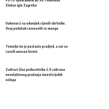
FOTO Spektakularan 90. rođendan
Zlatne igle Zagreba
Vukovarci su oduvijek cijenili obrtnike.
Ovaj podatak razveselit će mnoge
Temelje im je postavio pradjed, a oni su
razvili unosan biznis
Zadruzi Glas poduzetnika 2.0 zabrana
neovlaštenog pružanja investicijskih
usluga