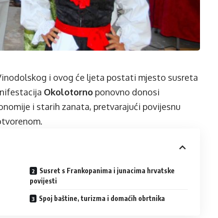
nodolskog i ovog će ljeta postati mjesto susreta
anifestacija
Okolotorno
ponovno donosi
onomije i starih zanata, pretvarajući povijesnu
 otvorenom.
Susret s Frankopanima i junacima hrvatske
povijesti
Spoj baštine, turizma i domaćih obrtnika