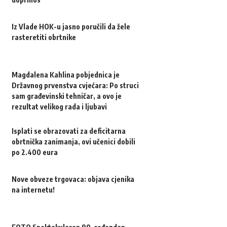
Iz Vlade HOK-u jasno poručili da žele
rasteretiti obrtnike
Magdalena Kahlina pobjednica je
Državnog prvenstva cvjećara: Po struci
sam građevinski tehničar, a ovo je
rezultat velikog rada i ljubavi
Isplati se obrazovati za deficitarna
obrtnička zanimanja, ovi učenici dobili
po 2.400 eura
Nove obveze trgovaca: objava cjenika
na internetu!