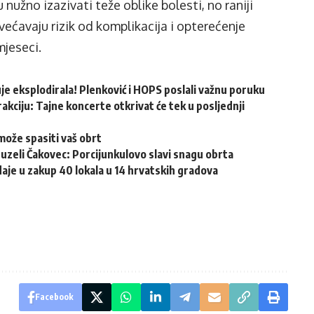
 nužno izazivati teže oblike bolesti, no raniji
većavaju rizik od komplikacija i opterećenje
mjeseci.
e eksplodirala! Plenković i HOPS poslali važnu poruku
akciju: Tajne koncerte otkrivat će tek u posljednji
može spasiti vaš obrt
reuzeli Čakovec: Porcijunkulovo slavi snagu obrta
aje u zakup 40 lokala u 14 hrvatskih gradova
Facebook