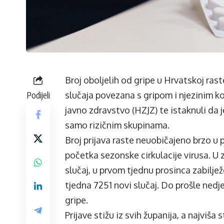
Broj oboljelih od gripe u Hrvatskoj ras
Podijeli
slučaja povezana s gripom i njezinim k
javno zdravstvo (HZJZ) te istaknuli da
samo rizičnim skupinama.
Broj prijava raste neuobičajeno brzo u p
početka sezonske cirkulacije virusa. U 
slučaj, u prvom tjednu prosinca zabilj
tjedna 7251 novi slučaj. Do prošle nedje
gripe.
Prijave stižu iz svih županija, a najviša