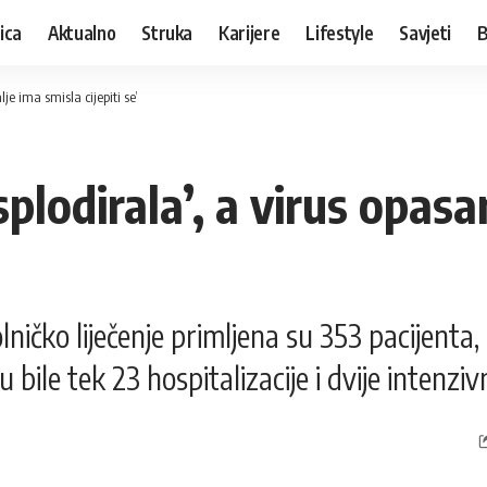
ica
Aktualno
Struka
Karijere
Lifestyle
Savjeti
B
lje ima smisla cijepiti se’
plodirala’, a virus opasan
lničko liječenje primljena su 353 pacijenta, 
ile tek 23 hospitalizacije i dvije intenziv