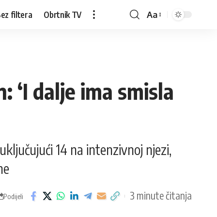
ez filtera
Obrtnik TV
Aa
: ‘I dalje ima smisla
uključujući 14 na intenzivnoj njezi,
ne
3 minute čitanja
Podijeli