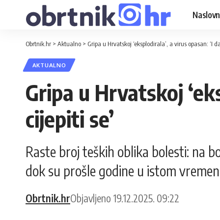
Naslovn
Obrtnik.hr
>
Aktualno
>
Gripa u Hrvatskoj ‘eksplodirala’, a virus opasan: ‘I da
AKTUALNO
Gripa u Hrvatskoj ‘eks
cijepiti se’
Raste broj teških oblika bolesti: na bo
dok su prošle godine u istom vremenu b
Obrtnik.hr
Objavljeno 19.12.2025. 09:22