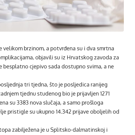
te velikom brzinom, a potvrđena su i dva smrtna
omplikacijama, objavili su iz Hrvatskog zavoda za
 je besplatno cjepivo sada dostupno svima, a ne
osljednja tri tjedna, što je posljedica ranijeg
zadnjem tjednu studenog bio je prijavljen 1271
ežena su 3383 nova slučaja, a samo prošloga
lje pristigle su ukupno 14.342 prijave oboljelih od
 stopa zabilježena je u Splitsko-dalmatinskoj i