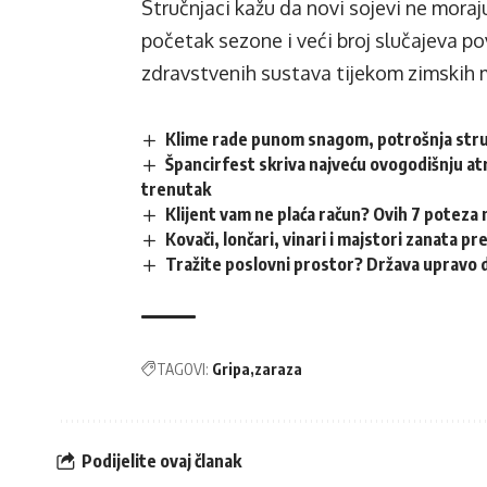
Stručnjaci kažu da novi sojevi ne moraju
početak sezone i veći broj slučajeva po
zdravstvenih sustava tijekom zimskih 
Klime rade punom snagom, potrošnja struj
Špancirfest skriva najveću ovogodišnju atr
trenutak
Klijent vam ne plaća račun? Ovih 7 poteza 
Kovači, lončari, vinari i majstori zanata p
Tražite poslovni prostor? Država upravo d
TAGOVI:
Gripa
zaraza
Podijelite ovaj članak