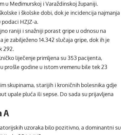
m u Međimurskoj i Varaždinskoj županiji.
olske i školske dobi, dok je incidencija najmanja
u podaci HZJZ-a.
no raniji i snažniji porast gripe u odnosu na
je zabilježeno 14.342 slučaja gripe, dok ih je
k 292.
lničko liječenje primljena su 353 pacijenta,
 su prošle godine u istom vremenu bile tek 23
im skupinama, starijih i kroničnih bolesnika gdje
t upale pluća ili sepse. Do sada su prijavljena
a A
atorijskih uzoraka bilo pozitivno, a dominantni su