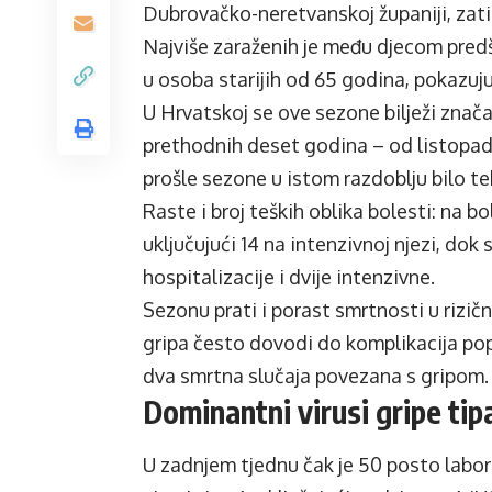
Dubrovačko-neretvanskoj županiji, zati
Najviše zaraženih je među djecom predšk
u osoba starijih od 65 godina, pokazuj
U Hrvatskoj se ove sezone bilježi značaj
prethodnih deset godina – od listopada 
prošle sezone u istom razdoblju bilo te
Raste i broj teških oblika bolesti: na bo
uključujući 14 na intenzivnoj njezi, dok
hospitalizacije i dvije intenzivne.
Sezonu prati i porast smrtnosti u rizičn
gripa često dovodi do komplikacija popu
dva smrtna slučaja povezana s gripom.
Dominantni virusi gripe tip
U zadnjem tjednu čak je 50 posto labor