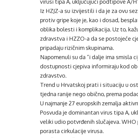
virusi tipa A, uključujući podtipove A
Iz HZJZ-a su izvijestili i da je za ovu 
protiv gripe koje je, kao i dosad, bes
oblika bolesti i komplikacija. Uz to, k
zdravstva i HZZO-a da se postojeće cj
pripadaju rizičnim skupinama.
Napomenuli su da “i dalje ima smisla ci
dostupnosti cjepiva informiraju kod obi
zdravstvo.
Trend u Hrvatskoj prati i situaciju u o
tjedna ranije nego obično, prema poda
U najmanje 27 europskih zemalja aktivno
Posvuda je dominantan virus tipa A, ukl
veliki udio potvrđenih slučajeva. WHO p
porasta cirkulacije virusa.