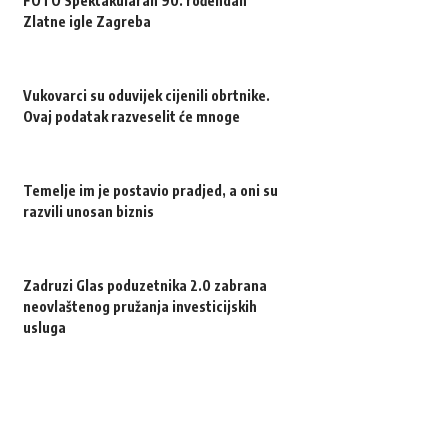
FOTO Spektakularan 90. rođendan
Zlatne igle Zagreba
Vukovarci su oduvijek cijenili obrtnike.
Ovaj podatak razveselit će mnoge
Temelje im je postavio pradjed, a oni su
razvili unosan biznis
Zadruzi Glas poduzetnika 2.0 zabrana
neovlaštenog pružanja investicijskih
usluga