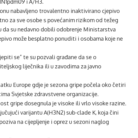
/H1N1pdm09 i A/H3.
sezonu nabavljeno trovalentno inaktivirano cjepivo
platno za sve osobe s povećanim rizikom od težeg
ažu da su nedavno dobili odobrenje Ministarstva
epivo može besplatno ponuditi i osobama koje ne
jepiti se” te su pozvali građane da se o
teljskog liječnika ili u zavodima za javno
statku Europe gdje je sezona gripe počela oko četiri
cima Svjetske zdravstvene organizacije.
st gripe dosegnula je visoke ili vrlo visoke razine.
jučujući varijantu A(H3N2) sub-clade K, koja čini
oziva na cijepljenje i oprez u sezoni naglog