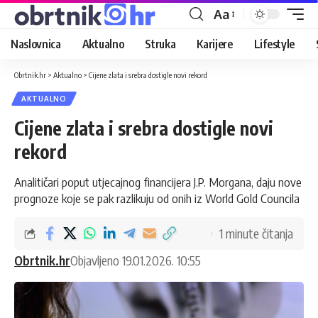
Aa
Naslovnica
Aktualno
Struka
Karijere
Lifestyle
Obrtnik.hr
>
Aktualno
>
Cijene zlata i srebra dostigle novi rekord
AKTUALNO
Cijene zlata i srebra dostigle novi
rekord
Analitičari poput utjecajnog financijera J.P. Morgana, daju nove
prognoze koje se pak razlikuju od onih iz World Gold Councila
1 minute čitanja
Obrtnik.hr
Objavljeno 19.01.2026. 10:55