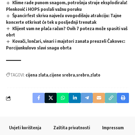
Klime rade punom snagom, potrošnja struje eksplodirala!
Plenković i HOPS poslali važnu poruku
Špancirfest skriva najveću ovogodišnju atrakciju: Tajne
koncerte otkrivat će tek u posljednji trenutak
Klijent vam ne plaća račun? Ovih 7 poteza može spasiti vaš
obrt
Kovači, lončari, vinari i majstori zanata preuzeli Čakovec:
Porcijunkulovo slavi snagu obrta
TAGOVI:
cijena zlata
cijene srebra
srebro
zlato
Uvjeti korištenja
Zaštita privatnosti
Impressum