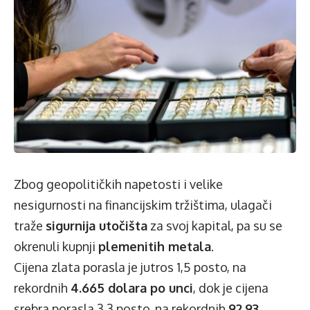
Zbog geopolitičkih napetosti i velike
nesigurnosti na financijskim tržištima, ulagači
traže
sigurnija utočišta
za svoj kapital, pa su se
okrenuli kupnji
plemenitih metala
.
Cijena zlata porasla je jutros 1,5 posto, na
rekordnih
4.665 dolara po unci
, dok je cijena
srebra porasla 3,3 posto, na rekordnih
92,93