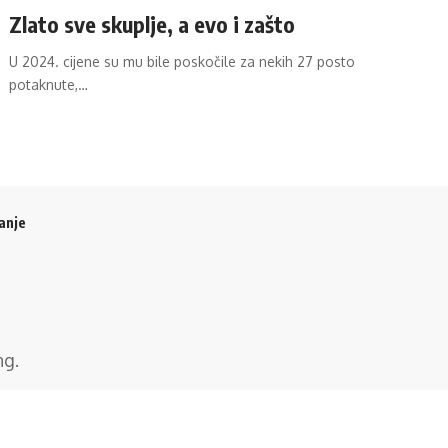
Zlato sve skuplje, a evo i zašto
U 2024. cijene su mu bile poskočile za nekih 27 posto
potaknute,…
anje
ng
.