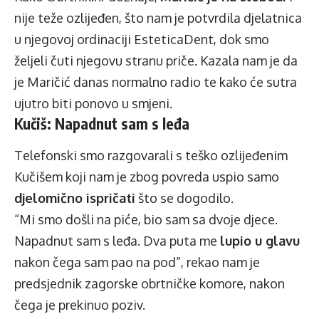
nije teže ozlijeđen, što nam je potvrdila djelatnica
u njegovoj ordinaciji EsteticaDent, dok smo
željeli čuti njegovu stranu priče. Kazala nam je da
je Maričić danas normalno radio te kako će sutra
ujutro biti ponovo u smjeni.
Kučiš: Napadnut sam s leđa
Telefonski smo razgovarali s teško ozlijeđenim
Kučišem koji nam je zbog povreda uspio samo
djelomično ispričati
što se dogodilo.
“Mi smo došli na piće, bio sam sa dvoje djece.
Napadnut sam s leđa. Dva puta me
lupio u glavu
nakon čega sam pao na pod”, rekao nam je
predsjednik zagorske obrtničke komore, nakon
čega je prekinuo poziv.