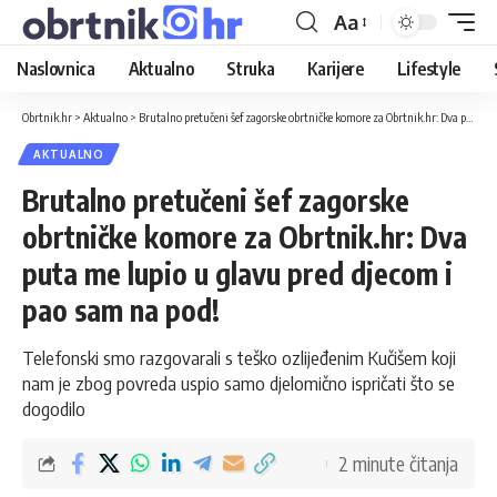
Aa
Naslovnica
Aktualno
Struka
Karijere
Lifestyle
Obrtnik.hr
>
Aktualno
>
Brutalno pretučeni šef zagorske obrtničke komore za Obrtnik.hr: Dva puta me lupio u glavu pred djecom i pao sam na pod!
AKTUALNO
Brutalno pretučeni šef zagorske
obrtničke komore za Obrtnik.hr: Dva
puta me lupio u glavu pred djecom i
pao sam na pod!
Telefonski smo razgovarali s teško ozlijeđenim Kučišem koji
nam je zbog povreda uspio samo djelomično ispričati što se
dogodilo
2 minute čitanja