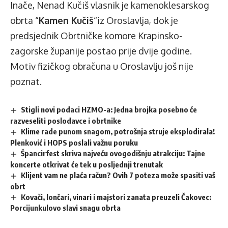
Inače, Nenad Kučiš vlasnik je kamenoklesarskog
obrta “
Kamen Kučiš
“iz Oroslavlja, dok je
predsjednik Obrtničke komore Krapinsko-
zagorske županije postao prije dvije godine.
Motiv fizičkog obračuna u Oroslavlju još nije
poznat.
Stigli novi podaci HZMO-a: Jedna brojka posebno će
razveseliti poslodavce i obrtnike
Klime rade punom snagom, potrošnja struje eksplodirala!
Plenković i HOPS poslali važnu poruku
Špancirfest skriva najveću ovogodišnju atrakciju: Tajne
koncerte otkrivat će tek u posljednji trenutak
Klijent vam ne plaća račun? Ovih 7 poteza može spasiti vaš
obrt
Kovači, lončari, vinari i majstori zanata preuzeli Čakovec:
Porcijunkulovo slavi snagu obrta