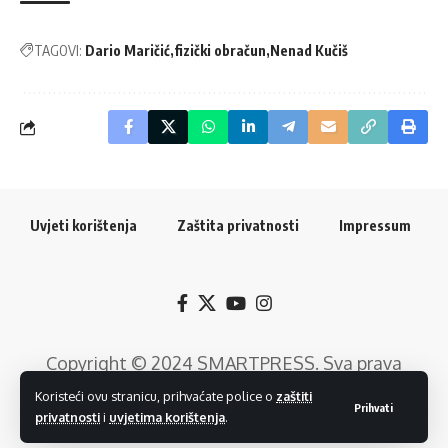
TAGOVI:
Dario Maričić
fizički obračun
Nenad Kučiš
Uvjeti korištenja
Zaštita privatnosti
Impressum
Copyright © 2024
SMARTPRESS
. Sva prava
pridržana. Razvoj web rješenja:
GTrends -
Koristeći ovu stranicu, prihvaćate police o
zaštiti
Prihvati
privatnosti
i
uvjetima korištenja
.
Digitalni Marketing
.