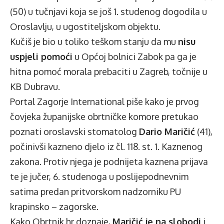
(50) u tučnjavi koja se još 1. studenog dogodila u
Oroslavlju, u ugostiteljskom objektu.
Kučiš je bio u toliko teškom stanju da mu
nisu
uspjeli pomoći
u Općoj bolnici Zabok pa ga je
hitna pomoć morala prebaciti u Zagreb, točnije u
KB Dubravu.
Portal
Zagorje International
piše kako je prvog
čovjeka županijske obrtničke komore pretukao
poznati oroslavski stomatolog
Dario Maričić
(41),
počinivši kazneno djelo iz čl. 118. st. 1. Kaznenog
zakona. Protiv njega je podnijeta kaznena prijava
te je jučer, 6. studenoga u poslijepodnevnim
satima predan pritvorskom nadzorniku PU
krapinsko – zagorske.
Kako Obrtnik.hr doznaje,
Maričić je na slobodi
i