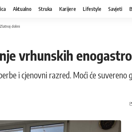
ica
Aktualno
Struka
Karijere
Lifestyle
Savjeti
B
atnoj dolini
je vrhunskih enogastron
erbe i cjenovni razred. Moći će suvereno go