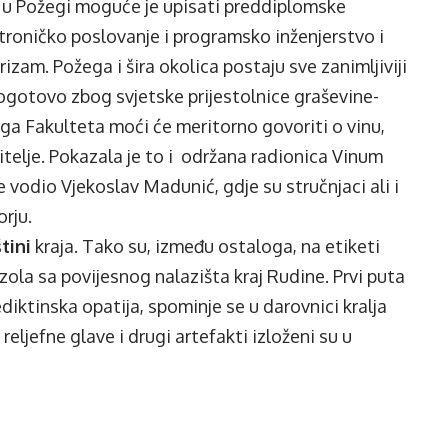
oj u Požegi moguće je upisati preddiplomske
troničko poslovanje i programsko inženjerstvo i
izam. Požega i šira okolica postaju sve zanimljiviji
ogotovo zbog svjetske prijestolnice graševine-
oga Fakulteta moći će meritorno govoriti o vinu,
titelje. Pokazala je to i održana radionica Vinum
 vodio Vjekoslav Madunić, gdje su stručnjaci ali i
orju.
tini
kraja. Tako su, između ostaloga, na etiketi
ola sa povijesnog nalazišta kraj Rudine. Prvi puta
ediktinska opatija, spominje se u darovnici kralja
 reljefne glave i drugi artefakti izloženi su u