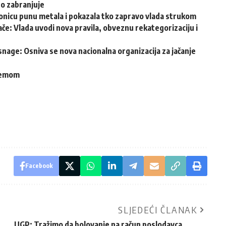
go zabranjuje
ionicu punu metala i pokazala tko zapravo vlada strukom
vače: Vlada uvodi nova pravila, obveznu rekategorizaciju i
 snage: Osniva se nova nacionalna organizacija za jačanje
blemom
Facebook
SLJEDEĆI ČLANAK
UGP: Tražimo da bolovanje na račun poslodavca