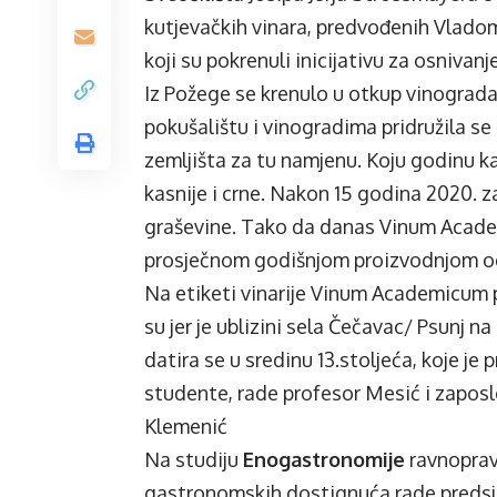
kutjevačkih vinara, predvođenih Vladom
koji su pokrenuli inicijativu za osnivan
Iz Požege se krenulo u otkup vinograda 
pokušalištu i vinogradima pridružila se
zemljišta za tu namjenu. Koju godinu k
kasnije i crne. Nakon 15 godina 2020. 
graševine. Tako da danas Vinum Acade
prosječnom godišnjom proizvodnjom od
Na etiketi vinarije Vinum Academicum 
su jer je ublizini sela Čečavac/ Psunj 
datira se u sredinu 13.stoljeća, koje je
studente, rade profesor Mesić i zaposle
Klemenić
Na studiju
Enogastronomije
ravnoprav
gastronomskih dostignuća rade predsj