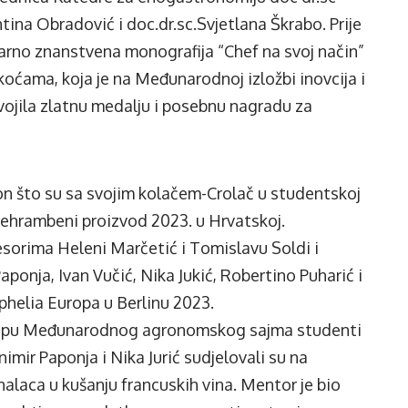
tina Obradović i doc.dr.sc.Svjetlana Škrabo. Prije
arno znanstvena monografija “Chef na svoj način”
oćama, koja je na Međunarodnoj izložbi inovcija i
jila zlatnu medalju i posebnu nagradu za
on što su sa svojim kolačem-Crolač u studentskoj
prehrambeni proizvod 2023. u Hrvatskoj.
sorima Heleni Marčetić i Tomislavu Soldi i
aponja, Ivan Vučić, Nika Jukić, Robertino Puharić i
phelia Europa u Berlinu 2023.
 sklopu Međunarodnog agronomskog sajma studenti
mir Paponja i Nika Jurić sudjelovali su na
laca u kušanju francuskih vina. Mentor je bio