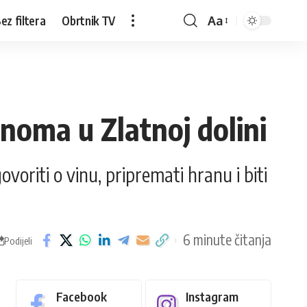
ez filtera
Obrtnik TV
Aa
oma u Zlatnoj dolini
voriti o vinu, pripremati hranu i biti
6 minute čitanja
Podijeli
Facebook
Instagram