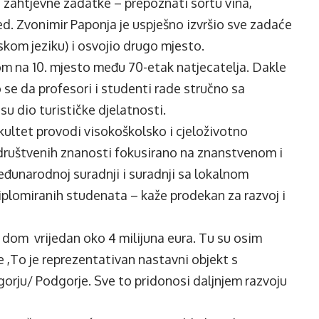
i zahtjevne zadatke – prepoznati sortu vina,
ed. Zvonimir Paponja je uspješno izvršio sve zadaće
skom jeziku) i osvojio drugo mjesto.
om na 10. mjesto među 70-etak natjecatelja. Dakle
 se da profesori i studenti rade stručno sa
 su dio turističke djelatnosti.
kultet provodi visokoškolsko i cjeloživotno
 društvenih znanosti fokusirano na znanstvenom i
eđunarodnoj suradnji i suradnji sa lokalnom
iplomiranih studenata – kaže prodekan za razvoj i
i dom vrijedan oko 4 milijuna eura. Tu su osim
,To je reprezentativan nastavni objekt s
orju/ Podgorje. Sve to pridonosi daljnjem razvoju