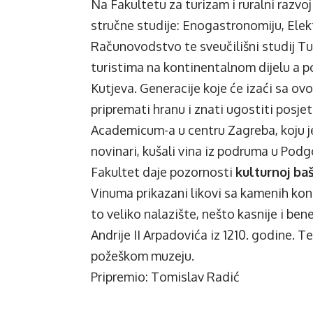
Na Fakultetu za turizam i ruralni razv
stručne studije: Enogastronomiju, Elek
Računovodstvo te sveučilišni studij Tur
turistima na kontinentalnom dijelu a p
Kutjeva. Generacije koje će izaći sa ov
pripremati hranu i znati ugostiti posje
Academicum-a u centru Zagreba, koju je
novinari, kušali vina iz podruma u Podg
Fakultet daje pozornosti
kulturnoj baš
Vinuma prikazani likovi sa kamenih konz
to veliko nalazište, nešto kasnije i ben
Andrije II Arpadovića iz 1210. godine. Te
požeškom muzeju.
Pripremio: Tomislav Radić