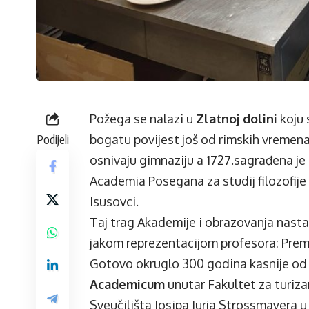
Požega se nalazi u
Zlatnoj dolini
koju 
Podijeli
bogatu povijest još od rimskih vremena
osnivaju gimnaziju a 1727.sagrađena je
Academia Posegana za studij filozofije 
Isusovci.
Taj trag Akademije i obrazovanja nast
jakom reprezentacijom profesora: Premuž
Gotovo okruglo 300 godina kasnije od
Academicum
unutar Fakultet za turizam
Sveučilišta Josipa Jurja Strossmayera u 