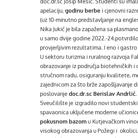
doc.dr.sc Josip Mesić. Studenti su imal
apelaciju,
godinu berbe
i cjenovni razr
(uz 10-minutno predstavljanje na engle
Nika Jukić je bila zapažena sa plasman
u samo dvije godine 2022.-24.potvrdilo
provjerljivim rezultatima. I eno i gastro
U sektoru turizma i ruralnog razvoja Fa
obrazovanje iz područja biotehničkih i
stručnom radu, osiguranju kvalitete, m
zajednicom za što brže zapošljavanje d
poslovanje
doc.dr.sc Berislav Andrlić
.
Sveučilište je izgradilo novi studentsk
spavaonica uključene moderne učionice 
pokusnom bazom
u Kutjevačkom vinog
visokog obrazovanja u Požegi i okolici.