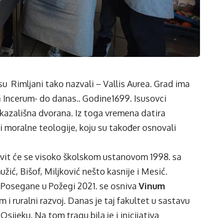
su Rimljani tako nazvali – Vallis Aurea. Grad ima
 Incerum- do danas.. Godine1699. Isusovci
 kazališna dvorana. Iz toga vremena datira
i moralne teologije, koju su također osnovali
avit će se visoko školskom ustanovom 1998. sa
ić, Bišof, Miljković nešto kasnije i Mesić.
 Posegane u Požegi 2021. se osniva
Vinum
 i ruralni razvoj. Danas je taj fakultet u sastavu
Osijeku. Na tom tragu bila je i inicijativa