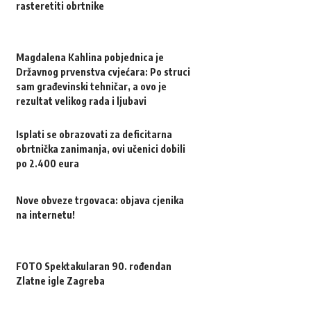
rasteretiti obrtnike
Magdalena Kahlina pobjednica je
Državnog prvenstva cvjećara: Po struci
sam građevinski tehničar, a ovo je
rezultat velikog rada i ljubavi
Isplati se obrazovati za deficitarna
obrtnička zanimanja, ovi učenici dobili
po 2.400 eura
Nove obveze trgovaca: objava cjenika
na internetu!
FOTO Spektakularan 90. rođendan
Zlatne igle Zagreba