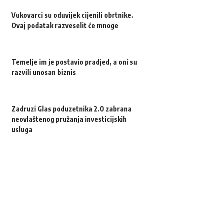
Vukovarci su oduvijek cijenili obrtnike.
Ovaj podatak razveselit će mnoge
Temelje im je postavio pradjed, a oni su
razvili unosan biznis
Zadruzi Glas poduzetnika 2.0 zabrana
neovlaštenog pružanja investicijskih
usluga