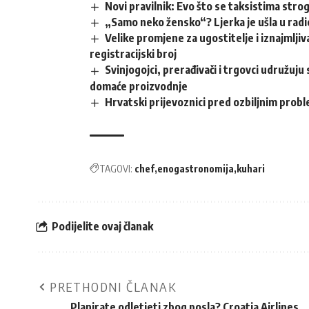
Novi pravilnik: Evo što se taksistima stro
„Samo neko žensko“? Ljerka je ušla u rad
Velike promjene za ugostitelje i iznajmlji
registracijski broj
Svinjogojci, prerađivači i trgovci udružuju
domaće proizvodnje
Hrvatski prijevoznici pred ozbiljnim pro
TAGOVI:
chef
enogastronomija
kuhari
Podijelite ovaj članak
PRETHODNI ČLANAK
Planirate odletjeti zbog posla? Croatia Airlines