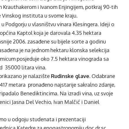
 Krauthakerom i Ivanom Enjingijem, potkraj 90-tih
je Vinskog instituta u svome kraju.
u Podgorju u vlasništvu vinara Klesingera. Ideji o
 općina Kaptol koja je darovala 4.35 hektara
asnije 2006. zasađene su bijele sorte a godinu
zasađena je na jednom hektaru klonska selekcija
micum posjeduje oko 7.5 hektara vinograda sa
 35000 litara vina.
prikazano je nalazište
Rudinske glave
. Odabrane
na 417 metara pronađeno najstarije sakralno zdanje,
 pripadalo Benediktincima. Na izradi vina, uz svoje
nici Jasna Del Vechio, Ivan Malčić i Daniel
no u odgoju studenata i prezentaciji
ednica Katedre za enogastronomiju doc dr.sc