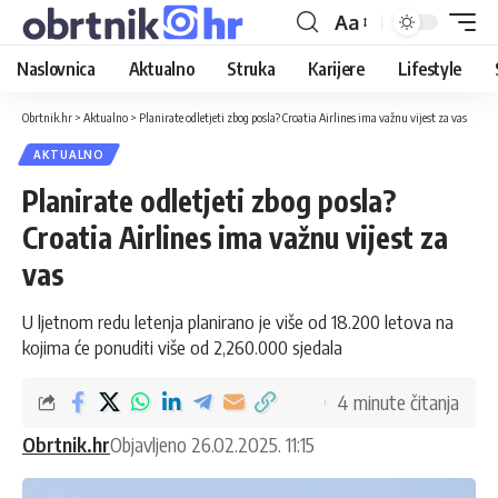
Aa
Naslovnica
Aktualno
Struka
Karijere
Lifestyle
Obrtnik.hr
>
Aktualno
>
Planirate odletjeti zbog posla? Croatia Airlines ima važnu vijest za vas
AKTUALNO
Planirate odletjeti zbog posla?
Croatia Airlines ima važnu vijest za
vas
U ljetnom redu letenja planirano je više od 18.200 letova na
kojima će ponuditi više od 2,260.000 sjedala
4 minute čitanja
Obrtnik.hr
Objavljeno 26.02.2025. 11:15