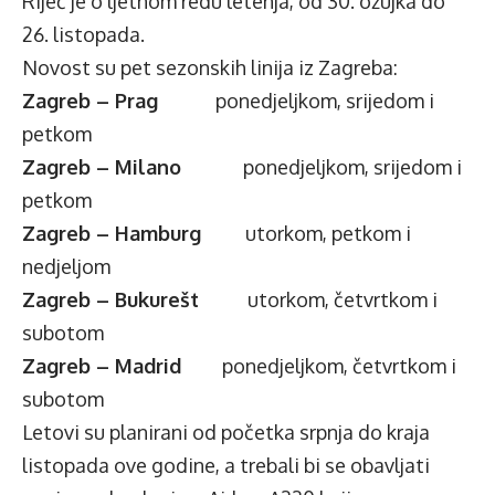
Riječ je o ljetnom redu letenja, od 30. ožujka do
26. listopada.
Novost su pet sezonskih linija iz Zagreba:
Zagreb – Prag
ponedjeljkom, srijedom i
petkom
Zagreb – Milano
ponedjeljkom, srijedom i
petkom
Zagreb – Hamburg
utorkom, petkom i
nedjeljom
Zagreb – Bukurešt
utorkom, četvrtkom i
subotom
Zagreb – Madrid
ponedjeljkom, četvrtkom i
subotom
Letovi su planirani od početka srpnja do kraja
listopada ove godine, a trebali bi se obavljati