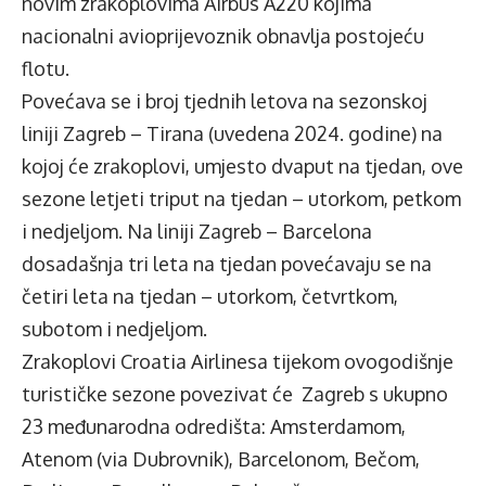
novim zrakoplovima Airbus A220 kojima
nacionalni avioprijevoznik obnavlja postojeću
flotu.
Povećava se i broj tjednih letova na sezonskoj
liniji Zagreb – Tirana (uvedena 2024. godine) na
kojoj će zrakoplovi, umjesto dvaput na tjedan, ove
sezone letjeti triput na tjedan – utorkom, petkom
i nedjeljom. Na liniji Zagreb – Barcelona
dosadašnja tri leta na tjedan povećavaju se na
četiri leta na tjedan – utorkom, četvrtkom,
subotom i nedjeljom.
Zrakoplovi Croatia Airlinesa tijekom ovogodišnje
turističke sezone povezivat će Zagreb s ukupno
23 međunarodna odredišta: Amsterdamom,
Atenom (via Dubrovnik), Barcelonom, Bečom,