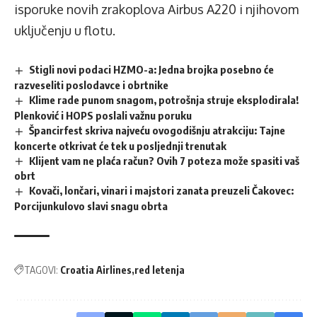
isporuke novih zrakoplova Airbus A220 i njihovom
uključenju u flotu.
Stigli novi podaci HZMO-a: Jedna brojka posebno će
razveseliti poslodavce i obrtnike
Klime rade punom snagom, potrošnja struje eksplodirala!
Plenković i HOPS poslali važnu poruku
Špancirfest skriva najveću ovogodišnju atrakciju: Tajne
koncerte otkrivat će tek u posljednji trenutak
Klijent vam ne plaća račun? Ovih 7 poteza može spasiti vaš
obrt
Kovači, lončari, vinari i majstori zanata preuzeli Čakovec:
Porcijunkulovo slavi snagu obrta
TAGOVI:
Croatia Airlines
red letenja