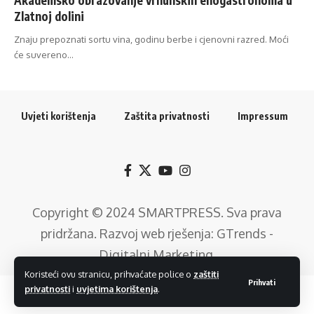
Zlatnoj dolini
Znaju prepoznati sortu vina, godinu berbe i cjenovni razred. Moći
će suvereno…
Uvjeti korištenja
Zaštita privatnosti
Impressum
Copyright © 2024
SMARTPRESS
. Sva prava
pridržana. Razvoj web rješenja:
GTrends -
Digitalni Marketing
.
Koristeći ovu stranicu, prihvaćate police o
zaštiti
Prihvati
privatnosti
i
uvjetima korištenja
.