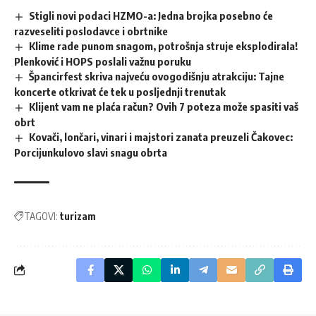
Stigli novi podaci HZMO-a: Jedna brojka posebno će
razveseliti poslodavce i obrtnike
Klime rade punom snagom, potrošnja struje eksplodirala!
Plenković i HOPS poslali važnu poruku
Špancirfest skriva najveću ovogodišnju atrakciju: Tajne
koncerte otkrivat će tek u posljednji trenutak
Klijent vam ne plaća račun? Ovih 7 poteza može spasiti vaš
obrt
Kovači, lončari, vinari i majstori zanata preuzeli Čakovec:
Porcijunkulovo slavi snagu obrta
TAGOVI:
turizam