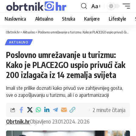
Aa
Naslovnica
Aktualno
Struka
Karijere
Lifestyle
Obrtnik.hr
>
Aktualno
>
Poslovno umrežavanje u turizmu: Kako je PLACE2GO uspio privući čak 200 izlagača iz 14 zemalja svijeta
AKTUALNO
Poslovno umrežavanje u turizmu:
Kako je PLACE2GO uspio privući čak
200 izlagača iz 14 zemalja svijeta
Imali ste prilike doznati kako privući sve zahtjevnijeg gosta,
sve o zapošljavanju u turizmu, ali i o apartmanizaciji
2 minute čitanja
Obrtnik.hr
Objavljeno 23.01.2024. 20:26