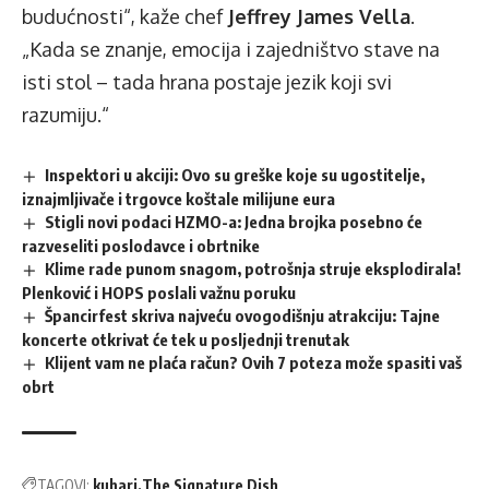
budućnosti“, kaže chef
Jeffrey James Vella
.
„Kada se znanje, emocija i zajedništvo stave na
isti stol – tada hrana postaje jezik koji svi
razumiju.“
Inspektori u akciji: Ovo su greške koje su ugostitelje,
iznajmljivače i trgovce koštale milijune eura
Stigli novi podaci HZMO-a: Jedna brojka posebno će
razveseliti poslodavce i obrtnike
Klime rade punom snagom, potrošnja struje eksplodirala!
Plenković i HOPS poslali važnu poruku
Špancirfest skriva najveću ovogodišnju atrakciju: Tajne
koncerte otkrivat će tek u posljednji trenutak
Klijent vam ne plaća račun? Ovih 7 poteza može spasiti vaš
obrt
TAGOVI:
kuhari
The Signature Dish