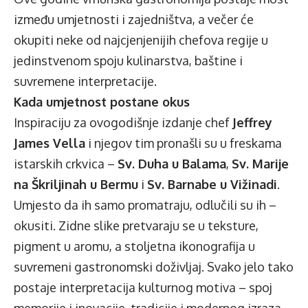
između umjetnosti i zajedništva, a večer će
okupiti neke od najcjenjenijih chefova regije u
jedinstvenom spoju kulinarstva, baštine i
suvremene interpretacije.
Kada umjetnost postane okus
Inspiraciju za ovogodišnje izdanje chef
Jeffrey
James Vella
i njegov tim pronašli su u freskama
istarskih crkvica –
Sv. Duha u Balama
,
Sv. Marije
na Škriljinah u Bermu
i
Sv. Barnabe u Vižinadi
.
Umjesto da ih samo promatraju, odlučili su ih –
okusiti. Zidne slike pretvaraju se u teksture,
pigment u aromu, a stoljetna ikonografija u
suvremeni gastronomski doživljaj. Svako jelo tako
postaje interpretacija kulturnog motiva – spoj
memorije i inovacije, tradicije i modernog izraza.