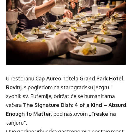
U restoranu
Cap Aureo
hotela
Grand Park Hotel
Rovinj
, s pogledom na starogradsku jezgru i
zvonik sv. Eufemije, održat će se humanitarna
večera
The Signature Dish: 4 of a Kind – Absurd
Enough to Matter
, pod naslovom
„Freske na
tanjuru“
.
Ove godine vrhunska gastronomija postaje most