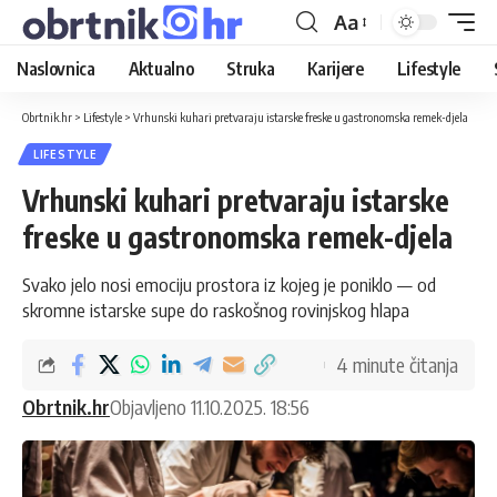
Aa
Naslovnica
Aktualno
Struka
Karijere
Lifestyle
Obrtnik.hr
>
Lifestyle
>
Vrhunski kuhari pretvaraju istarske freske u gastronomska remek-djela
LIFESTYLE
Vrhunski kuhari pretvaraju istarske
freske u gastronomska remek-djela
Svako jelo nosi emociju prostora iz kojeg je poniklo — od
skromne istarske supe do raskošnog rovinjskog hlapa
4 minute čitanja
Obrtnik.hr
Objavljeno 11.10.2025. 18:56