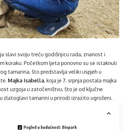
a slavi svoju treću godišnjicu rada, znanost i
om koraku. Početkom ljeta ponovno su se istaknuli
g tamarina, što predstavlja veliki uspjeh u
ste.
Majka Isabella
, koja je 7. srpnja postala majka
ost uzgoja u zatočeništvu, što je od ključne
 zlatoglavi tamarini u prirodi izrazito ugroženi.
Pogled u budućnost: Biopark