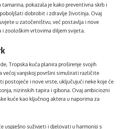
 tamarina, pokazala je kako preventivna skrb i
boljšati dobrobit i zdravlje životinja. Ovaj
uvjete u zatočeništvu, već postavlja i nove
 i zoološkim vrtovima diljem svijeta.
rk
de, Tropska kuća planira proširenje svojih
na većoj vanjskoj površini simulirati različite
i postojeće i nove vrste, uključujući neke koje će
 konja, nizinskih tapira i gibona. Ovaj ambiciozni
ske kuće kao ključnog aktera u naporima za
uspješno suživjeti i djelovati u harmoniji s