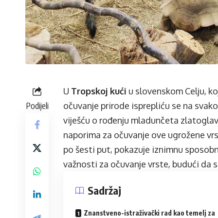
U
Tropskoj kući
u slovenskom Celju, koj
Podijeli
očuvanje prirode isprepliću se na svak
viješću o rođenju mladunčeta zlatoglavo
naporima za očuvanje ove ugrožene vr
po šesti put, pokazuje iznimnu sposobn
važnosti za očuvanje vrste, budući da su
Sadržaj
Znanstveno-istraživački rad kao temelj za