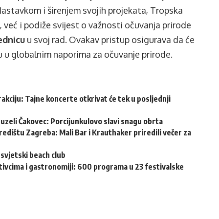
astavkom i širenjem svojih projekata, Tropska
, već i podiže svijest o važnosti očuvanja prirode
jednicu
u svoj rad. Ovakav pristup osigurava da će
gu u globalnim naporima za očuvanje prirode.
akciju: Tajne koncerte otkrivat će tek u posljednji
reuzeli Čakovec: Porcijunkulovo slavi snagu obrta
edištu Zagreba: Mali Bar i Krauthaker priredili večer za
svjetski beach club
tivcima i gastronomiji: 600 programa u 23 festivalske