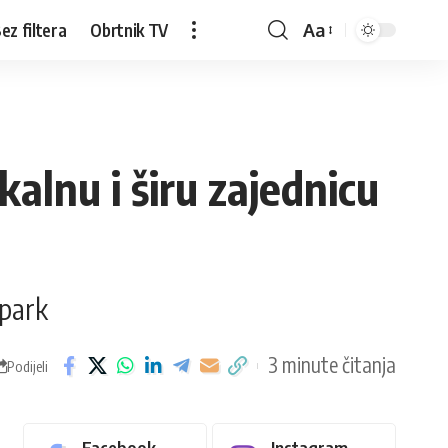
ez filtera
Obrtnik TV
Aa
alnu i širu zajednicu
opark
3 minute čitanja
Podijeli
Facebook
Instagram