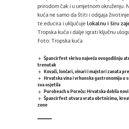
prirodom čak i u umjetnom okruženju. N
kuća ne samo da štiti i odgaja životinje
te educira i uključuje
lokalnu i širu za
Tropska kuća i dalje igrati ključnu ulo
Foto: Tropska kuća
Špancirfest skriva najveću ovogodišnju atr
trenutak
Kovači, lončari, vinari i majstori zanata p
Hrvatska vina i vrhunska gastronomija u sr
sva osjetila
Purobeach u Poreču: Hrvatska dobila novi 
Špancirfest otvara vrata obrtnicima, krea
zone