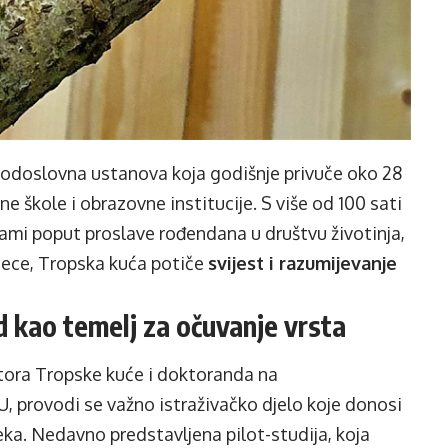
rodoslovna ustanova koja godišnje privuče oko 28
ne škole i obrazovne institucije. S više od 100 sati
ami poput proslave rođendana u društvu životinja,
djece, Tropska kuća potiče
svijest i razumijevanje
d kao temelj za očuvanje vrsta
tora Tropske kuće i doktoranda na
, provodi se važno istraživačko djelo koje donosi
eka. Nedavno predstavljena pilot-studija, koja