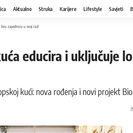
ica
Aktualno
Struka
Karijere
Lifestyle
Savjeti
B
 širu zajednicu u svoj rad
a educira i uključuje lok
opskoj kući: nova rođenja i novi projekt Bi