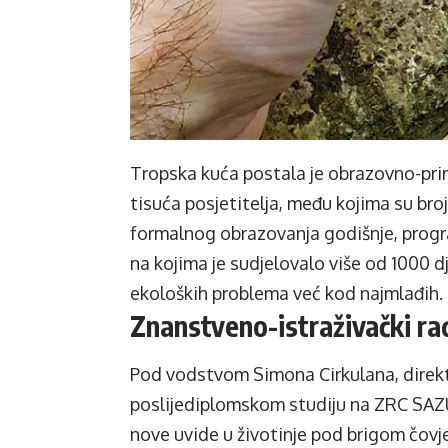
Tropska kuća postala je obrazovno-pri
tisuća posjetitelja, među kojima su broj
formalnog obrazovanja godišnje, progr
na kojima je sudjelovalo više od 1000 
ekoloških problema već kod najmlađih.
Znanstveno-istraživački ra
Pod vodstvom Simona Cirkulana, direk
poslijediplomskom studiju na ZRC SAZU
nove uvide u životinje pod brigom čovj