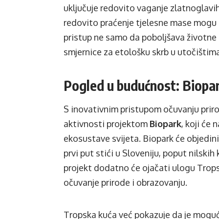
uključuje redovito vaganje zlatnoglavih
redovito praćenje tjelesne mase mogu po
pristup ne samo da poboljšava životne 
smjernice za etološku skrb u utočištima
Pogled u budućnost: Biopa
S inovativnim pristupom očuvanju priro
aktivnosti projektom
Biopark
, koji će 
ekosustave svijeta. Biopark će objedinit
prvi put stići u Sloveniju, poput nilskih
projekt dodatno će ojačati ulogu Trop
očuvanje prirode i obrazovanju.
Tropska kuća već pokazuje da je moguće 