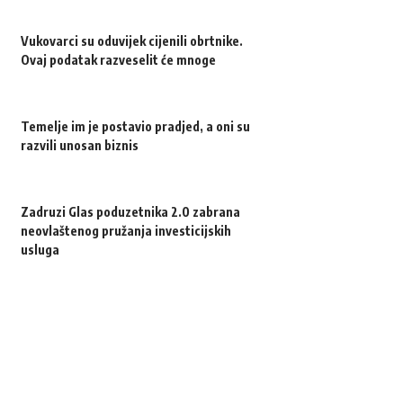
Vukovarci su oduvijek cijenili obrtnike.
Ovaj podatak razveselit će mnoge
Temelje im je postavio pradjed, a oni su
razvili unosan biznis
Zadruzi Glas poduzetnika 2.0 zabrana
neovlaštenog pružanja investicijskih
usluga