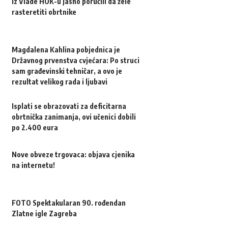
Iz Vlade HOK-u jasno poručili da žele
rasteretiti obrtnike
Magdalena Kahlina pobjednica je
Državnog prvenstva cvjećara: Po struci
sam građevinski tehničar, a ovo je
rezultat velikog rada i ljubavi
Isplati se obrazovati za deficitarna
obrtnička zanimanja, ovi učenici dobili
po 2.400 eura
Nove obveze trgovaca: objava cjenika
na internetu!
FOTO Spektakularan 90. rođendan
Zlatne igle Zagreba