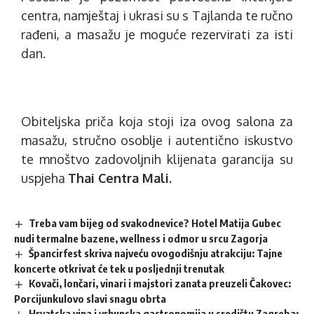
centra, namještaj i ukrasi su s Tajlanda te ručno
rađeni, a masažu je moguće rezervirati za isti
dan.
Obiteljska priča koja stoji iza ovog salona za
masažu, stručno osoblje i autentično iskustvo
te mnoštvo zadovoljnih klijenata garancija su
uspjeha
Thai Centra Mali.
Treba vam bijeg od svakodnevice? Hotel Matija Gubec
nudi termalne bazene, wellness i odmor u srcu Zagorja
Špancirfest skriva najveću ovogodišnju atrakciju: Tajne
koncerte otkrivat će tek u posljednji trenutak
Kovači, lončari, vinari i majstori zanata preuzeli Čakovec:
Porcijunkulovo slavi snagu obrta
Hrvatska vina i vrhunska gastronomija u središtu Zagreba: