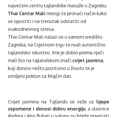
najvećem centru tajlandske masaže u Zagrebu,
Thai Centar Mali
mnogi će pronaći način kako
se opustiti i na trenutak odvratiti od
svakodnevnog stresa.
Thai Centar Mali nalazi se u samom središtu
Zagreba, na Cvjetnom trgu te nudi autentično
tajlandsko iskustvo. Ime je dobio prema riječi
mali što na tajlandskom znači
cvijet jasmina
,
koji donosi nešto pozitivno u životu te je
omiljeni poklon za Majčin dan.
Cvijet jasmina na Tajlandu se veže uz
lijepe
uspomene i donosi dobru energiju
, a vlasnice
Andrea i Ana Buljan
u salonu su htjele povezati