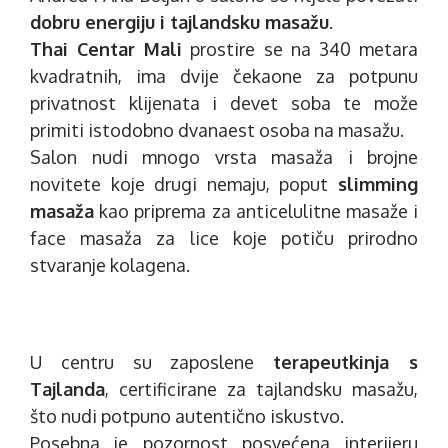
dobru energiju i tajlandsku masažu
.
Thai Centar Mali
prostire se na
340 metara
kvadratnih
, ima dvije čekaone za potpunu
privatnost klijenata i devet soba te može
primiti istodobno dvanaest osoba na masažu.
Salon nudi mnogo vrsta masaža i brojne
novitete koje drugi nemaju, poput
slimming
masaža
kao priprema za anticelulitne masaže i
face masaža za lice koje potiču prirodno
stvaranje kolagena.
U centru su zaposlene
terapeutkinja s
Tajlanda
, certificirane za tajlandsku masažu,
što nudi potpuno autentično iskustvo.
Posebna je pozornost posvećena interijeru