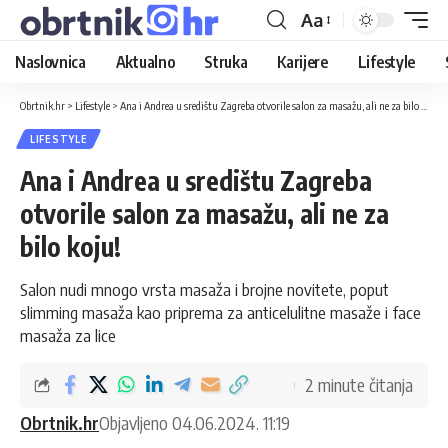
Aa
Naslovnica
Aktualno
Struka
Karijere
Lifestyle
Obrtnik.hr
>
Lifestyle
>
Ana i Andrea u središtu Zagreba otvorile salon za masažu, ali ne za bilo koju!
LIFESTYLE
Ana i Andrea u središtu Zagreba
otvorile salon za masažu, ali ne za
bilo koju!
Salon nudi mnogo vrsta masaža i brojne novitete, poput
slimming masaža kao priprema za anticelulitne masaže i face
masaža za lice
2 minute čitanja
Obrtnik.hr
Objavljeno 04.06.2024. 11:19