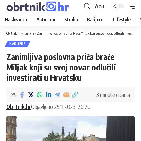
Aa
Naslovnica
Aktualno
Struka
Karijere
Lifestyle
Obrtnik.hr
>
Karijere
>
Zanimljiva poslovna priča braće Miljak koji su svoj novac odlučili investirati u Hrvatsku
KARIJERE
Zanimljiva poslovna priča braće
Miljak koji su svoj novac odlučili
investirati u Hrvatsku
3 minute čitanja
Obrtnik.hr
Objavljeno 25.11.2023. 20:20