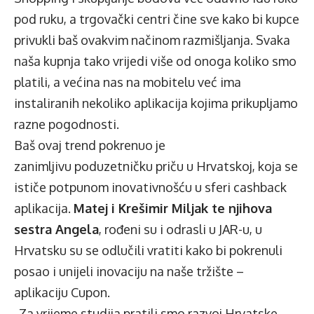
pod ruku, a trgovački centri čine sve kako bi kupce
privukli baš ovakvim načinom razmišljanja. Svaka
naša kupnja tako vrijedi više od onoga koliko smo
platili, a većina nas na mobitelu već ima
instaliranih nekoliko aplikacija kojima prikupljamo
razne pogodnosti.
Baš ovaj trend pokrenuo je
zanimljivu poduzetničku priču u Hrvatskoj, koja se
ističe potpunom inovativnošću u sferi cashback
aplikacija.
Matej i Krešimir Miljak te njihova
sestra Angela
, rođeni su i odrasli u JAR-u, u
Hrvatsku su se odlučili vratiti kako bi pokrenuli
posao i unijeli inovaciju na naše tržište –
aplikaciju Cupon.
„Za vrijeme studija pratili smo razvoj Hrvatske