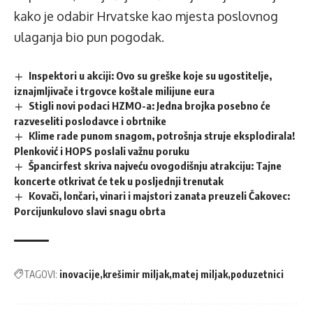
kako je odabir Hrvatske kao mjesta poslovnog
ulaganja bio pun pogodak.
Inspektori u akciji: Ovo su greške koje su ugostitelje,
iznajmljivače i trgovce koštale milijune eura
Stigli novi podaci HZMO-a: Jedna brojka posebno će
razveseliti poslodavce i obrtnike
Klime rade punom snagom, potrošnja struje eksplodirala!
Plenković i HOPS poslali važnu poruku
Špancirfest skriva najveću ovogodišnju atrakciju: Tajne
koncerte otkrivat će tek u posljednji trenutak
Kovači, lončari, vinari i majstori zanata preuzeli Čakovec:
Porcijunkulovo slavi snagu obrta
TAGOVI:
inovacije
krešimir miljak
matej miljak
poduzetnici