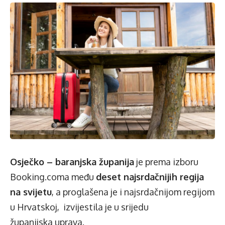
Osječko – baranjska županija
je prema izboru
Booking.coma među
deset najsrdačnijih regija
na svijetu
, a proglašena je i najsrdačnijom regijom
u Hrvatskoj, izvijestila je u srijedu
županijska uprava.