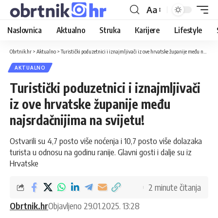
Aa
Naslovnica
Aktualno
Struka
Karijere
Lifestyle
Obrtnik.hr
>
Aktualno
>
Turistički poduzetnici i iznajmljivači iz ove hrvatske županije među najsrdačnijima na svijetu!
AKTUALNO
Turistički poduzetnici i iznajmljivači
iz ove hrvatske županije među
najsrdačnijima na svijetu!
Ostvarili su 4,7 posto više noćenja i 10,7 posto više dolazaka
turista u odnosu na godinu ranije. Glavni gosti i dalje su iz
Hrvatske
2 minute čitanja
Obrtnik.hr
Objavljeno 29.01.2025. 13:28