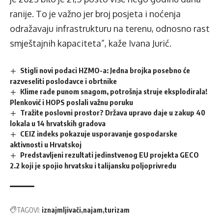
ranije. To je važno jer broj posjeta i noćenja
odražavaju infrastrukturu na terenu, odnosno rast
smještajnih kapaciteta”, kaže Ivana Jurić.
Stigli novi podaci HZMO-a: Jedna brojka posebno će
razveseliti poslodavce i obrtnike
Klime rade punom snagom, potrošnja struje eksplodirala!
Plenković i HOPS poslali važnu poruku
Tražite poslovni prostor? Država upravo daje u zakup 40
lokala u 14 hrvatskih gradova
CEIZ indeks pokazuje usporavanje gospodarske
aktivnosti u Hrvatskoj
Predstavljeni rezultati jedinstvenog EU projekta GECO
2.2 koji je spojio hrvatsku i talijansku poljoprivredu
TAGOVI:
iznajmljivači
najam
turizam