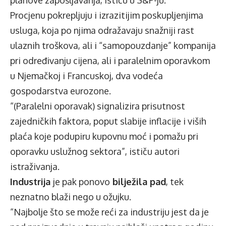
planove zapošljavanja, ističu u S&P-ju.
Procjenu pokrepljuju i izrazitijim poskupljenjima
usluga, koja po njima odražavaju snažniji rast
ulaznih troškova, ali i “samopouzdanje” kompanija
pri određivanju cijena, ali i paralelnim oporavkom
u Njemačkoj i Francuskoj, dva vodeća
gospodarstva eurozone.
“(Paralelni oporavak) signalizira prisutnost
zajedničkih faktora, poput slabije inflacije i viših
plaća koje podupiru kupovnu moć i pomažu pri
oporavku uslužnog sektora”, ističu autori
istraživanja.
Industrija
je pak ponovo
bilježila pad
, tek
neznatno blaži nego u ožujku.
“Najbolje što se može reći za industriju jest da je