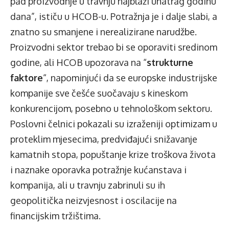
pad proizvodnje u travnju najblaži unatrag godinu
dana”, ističu u HCOB-u. Potražnja je i dalje slabi, a
znatno su smanjene i nerealizirane narudžbe.
Proizvodni sektor trebao bi se oporaviti sredinom
godine, ali HCOB upozorava na “
strukturne
faktore
“, napominjući da se europske industrijske
kompanije sve češće suočavaju s kineskom
konkurencijom, posebno u tehnološkom sektoru.
Poslovni čelnici pokazali su izraženiji optimizam u
proteklim mjesecima, predviđajući snižavanje
kamatnih stopa, popuštanje krize troškova života
i naznake oporavka potražnje kućanstava i
kompanija, ali u travnju zabrinuli su ih
geopolitička neizvjesnost i oscilacije na
financijskim tržištima.