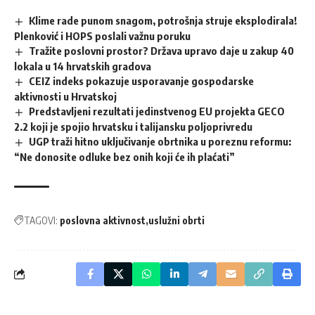
Klime rade punom snagom, potrošnja struje eksplodirala!
Plenković i HOPS poslali važnu poruku
Tražite poslovni prostor? Država upravo daje u zakup 40
lokala u 14 hrvatskih gradova
CEIZ indeks pokazuje usporavanje gospodarske
aktivnosti u Hrvatskoj
Predstavljeni rezultati jedinstvenog EU projekta GECO
2.2 koji je spojio hrvatsku i talijansku poljoprivredu
UGP traži hitno uključivanje obrtnika u poreznu reformu:
“Ne donosite odluke bez onih koji će ih plaćati”
TAGOVI:
poslovna aktivnost
uslužni obrti