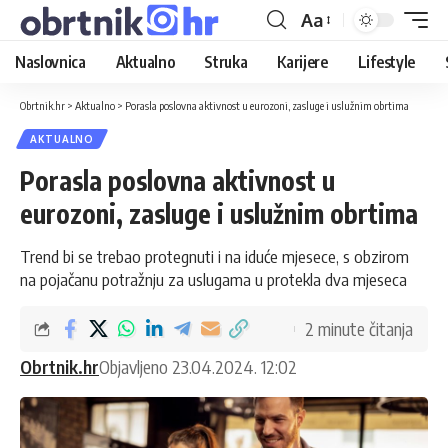
Aa
Naslovnica
Aktualno
Struka
Karijere
Lifestyle
Obrtnik.hr
>
Aktualno
>
Porasla poslovna aktivnost u eurozoni, zasluge i uslužnim obrtima
AKTUALNO
Porasla poslovna aktivnost u
eurozoni, zasluge i uslužnim obrtima
Trend bi se trebao protegnuti i na iduće mjesece, s obzirom
na pojačanu potražnju za uslugama u protekla dva mjeseca
2 minute čitanja
Obrtnik.hr
Objavljeno 23.04.2024. 12:02