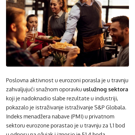
Poslovna aktivnost u eurozoni porasla je u travnju
zahvaljujući snažnom oporavku
uslužnog sektora
koji je nadoknadio slabe rezultate u industriji,
pokazalo je istraživanje istraživanje S&P Globala.
Indeks menadžera nabave (PMI) u privatnom
sektoru eurozone porastao je u travnju za 1,1 bod
u odnosu na ožujak i iznosio je 51,4 boda,