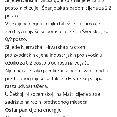
Slijede Danska i Grčka gdje su smanjene za 2,3
posto, a blizu je i Španjolska s padom cijena za 2,2
posto.
Više cijene nego u ožujku bilježile su samo četiri
zemlje, a najviše su porasle u Irskoj i Švedskoj, za
0,9 posto.
Slijede Njemačka i Hrvatska s rastom
proizvođačkih cijena industrijskih proizvoda u
ožujku za 0,2 posto u odnosu na veljaču.
Njemačka je tako preokrenula negativan trend iz
prethodnog mjeseca dok je u Hrvatskoj stopa
rasta udvostručena.
U Češkoj, Nizozemskoj i na Malti cijene su se
zadržale na razini prethodnog mjeseca.
Oštar pad cijena energije