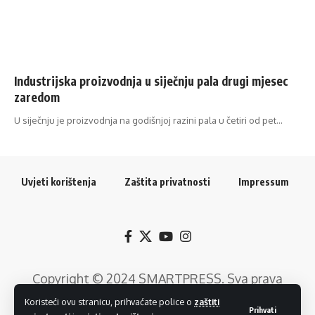
Industrijska proizvodnja u siječnju pala drugi mjesec
zaredom
U siječnju je proizvodnja na godišnjoj razini pala u četiri od pet…
Uvjeti korištenja
Zaštita privatnosti
Impressum
Copyright © 2024
SMARTPRESS
. Sva prava
pridržana. Razvoj web rješenja:
GTrends -
Koristeći ovu stranicu, prihvaćate police o
zaštiti
Prihvati