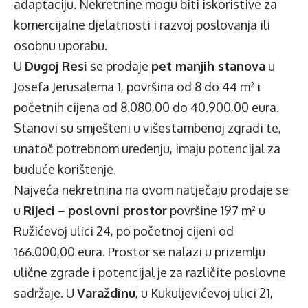
adaptaciju. Nekretnine mogu biti iskoristive za
komercijalne djelatnosti i razvoj poslovanja ili
osobnu uporabu.
U
Dugoj Resi
se prodaje
pet manjih stanova
u
Josefa Jerusalema 1, površina od 8 do 44 m² i
početnih cijena od 8.080,00 do 40.900,00 eura.
Stanovi su smješteni u višestambenoj zgradi te,
unatoč potrebnom uređenju, imaju potencijal za
buduće korištenje.
Najveća nekretnina na ovom natječaju prodaje se
u
Rijeci
–
poslovni prostor
površine 197 m² u
Ružićevoj ulici 24, po početnoj cijeni od
166.000,00 eura. Prostor se nalazi u prizemlju
ulične zgrade i potencijal je za različite poslovne
sadržaje. U
Varaždinu
, u Kukuljevićevoj ulici 21,