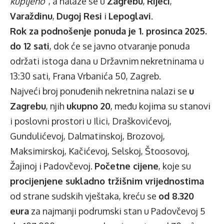
kupljeno“
, a nalaze se u
Zagrebu
,
Rijeci
,
Varaždinu
,
Dugoj Resi
i
Lepoglavi
.
Rok za podnošenje ponuda je 1. prosinca 2025.
do 12 sati
, dok će se javno otvaranje ponuda
održati istoga dana u Državnim nekretninama u
13:30 sati, Frana Vrbanića 50, Zagreb.
Najveći broj ponuđenih nekretnina nalazi se
u
Zagrebu
, njih
ukupno 20
, među kojima su stanovi
i poslovni prostori u Ilici, Draškovićevoj,
Gundulićevoj, Dalmatinskoj, Brozovoj,
Maksimirskoj, Kačićevoj, Selskoj, Štoosovoj,
Žajinoj i Padovčevoj.
Početne cijene
, koje su
procijenjene sukladno tržišnim vrijednostima
od strane sudskih vještaka, kreću se
od 8.320
eura
za najmanji podrumski stan u Padovčevoj 5