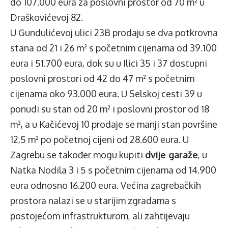
do 107.000 eura za poslovni prostor od 70 m² u
Draškovićevoj 82.
U Gundulićevoj ulici 23B prodaju se dva potkrovna
stana od 21 i 26 m² s početnim cijenama od 39.100
eura i 51.700 eura, dok su u Ilici 35 i 37 dostupni
poslovni prostori od 42 do 47 m² s početnim
cijenama oko 93.000 eura. U Selskoj cesti 39 u
ponudi su stan od 20 m² i poslovni prostor od 18
m², a u Kačićevoj 10 prodaje se manji stan površine
12,5 m² po početnoj cijeni od 28.600 eura. U
Zagrebu se također mogu kupiti
dvije garaže
, u
Natka Nodila 3 i 5 s početnim cijenama od 14.900
eura odnosno 16.200 eura. Većina zagrebačkih
prostora nalazi se u starijim zgradama s
postojećom infrastrukturom, ali zahtijevaju