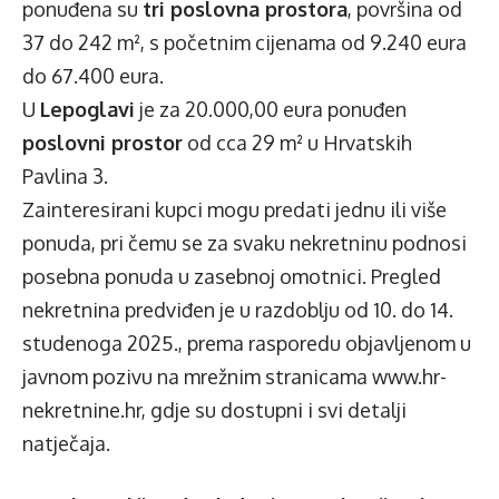
ponuđena su
tri poslovna prostora
, površina od
37 do 242 m², s početnim cijenama od 9.240 eura
do 67.400 eura.
U
Lepoglavi
je za 20.000,00 eura ponuđen
poslovni prostor
od cca 29 m² u Hrvatskih
Pavlina 3.
Zainteresirani kupci mogu predati jednu ili više
ponuda, pri čemu se za svaku nekretninu podnosi
posebna ponuda u zasebnoj omotnici. Pregled
nekretnina predviđen je u razdoblju od 10. do 14.
studenoga 2025., prema rasporedu objavljenom u
javnom pozivu
na mrežnim stranicama
www.hr-
nekretnine.hr
, gdje su dostupni i svi detalji
natječaja.