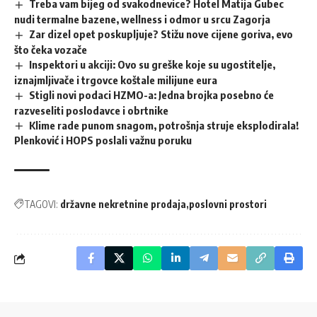
Treba vam bijeg od svakodnevice? Hotel Matija Gubec
nudi termalne bazene, wellness i odmor u srcu Zagorja
Zar dizel opet poskupljuje? Stižu nove cijene goriva, evo
što čeka vozače
Inspektori u akciji: Ovo su greške koje su ugostitelje,
iznajmljivače i trgovce koštale milijune eura
Stigli novi podaci HZMO-a: Jedna brojka posebno će
razveseliti poslodavce i obrtnike
Klime rade punom snagom, potrošnja struje eksplodirala!
Plenković i HOPS poslali važnu poruku
TAGOVI:
državne nekretnine prodaja
poslovni prostori