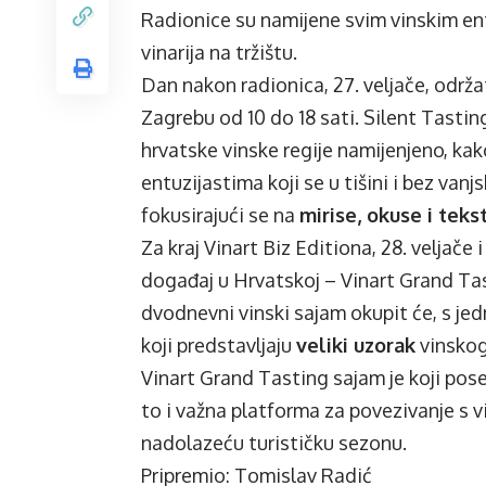
Radionice su namijene svim vinskim ent
vinarija na tržištu.
Dan nakon radionica, 27. veljače, održa
Zagrebu od 10 do 18 sati. Silent Tasting
hrvatske vinske regije namijenjeno, ka
entuzijastima koji se u tišini i bez van
fokusirajući se na
mirise, okuse i teks
Za kraj Vinart Biz Editiona, 28. veljače 
događaj u Hrvatskoj – Vinart Grand Ta
dvodnevni vinski sajam okupit će, s jed
koji predstavljaju
veliki uzorak
vinskog
Vinart Grand Tasting sajam je koji pos
to i važna platforma za povezivanje s v
nadolazeću turističku sezonu.
Pripremio: Tomislav Radić