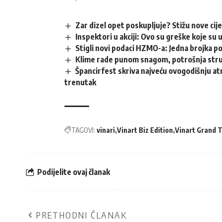
Zar dizel opet poskupljuje? Stižu nove cij
Inspektori u akciji: Ovo su greške koje su 
Stigli novi podaci HZMO-a: Jedna brojka p
Klime rade punom snagom, potrošnja struj
Špancirfest skriva najveću ovogodišnju atr
trenutak
TAGOVI:
vinari
Vinart Biz Edition
Vinart Grand 
Podijelite ovaj članak
PRETHODNI ČLANAK