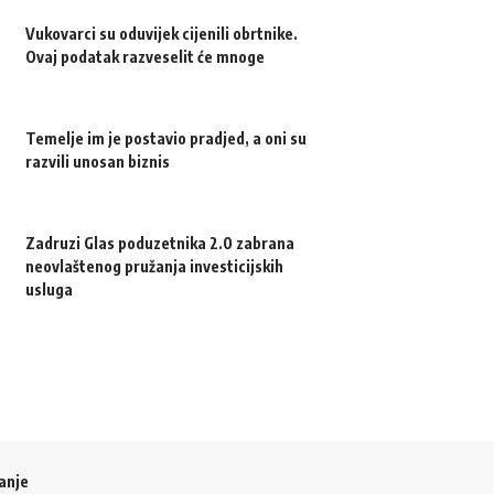
Vukovarci su oduvijek cijenili obrtnike.
Ovaj podatak razveselit će mnoge
Temelje im je postavio pradjed, a oni su
razvili unosan biznis
Zadruzi Glas poduzetnika 2.0 zabrana
neovlaštenog pružanja investicijskih
usluga
anje