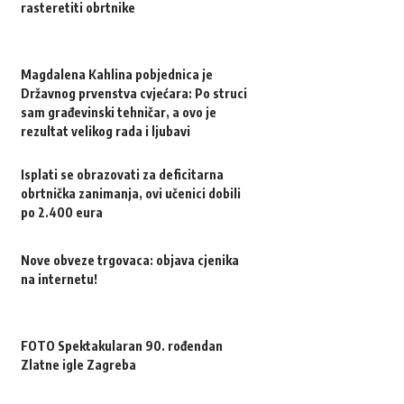
rasteretiti obrtnike
Magdalena Kahlina pobjednica je
Državnog prvenstva cvjećara: Po struci
sam građevinski tehničar, a ovo je
rezultat velikog rada i ljubavi
Isplati se obrazovati za deficitarna
obrtnička zanimanja, ovi učenici dobili
po 2.400 eura
Nove obveze trgovaca: objava cjenika
na internetu!
FOTO Spektakularan 90. rođendan
Zlatne igle Zagreba