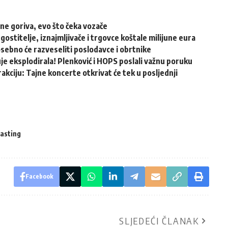
ene goriva, evo što čeka vozače
ugostitelje, iznajmljivače i trgovce koštale milijune eura
osebno će razveseliti poslodavce i obrtnike
e eksplodirala! Plenković i HOPS poslali važnu poruku
akciju: Tajne koncerte otkrivat će tek u posljednji
Tasting
Facebook
SLJEDEĆI ČLANAK