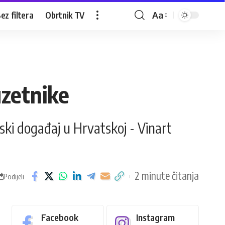
ez filtera
Obrtnik TV
Aa
uzetnike
inski događaj u Hrvatskoj - Vinart
2 minute čitanja
Podijeli
Facebook
Instagram