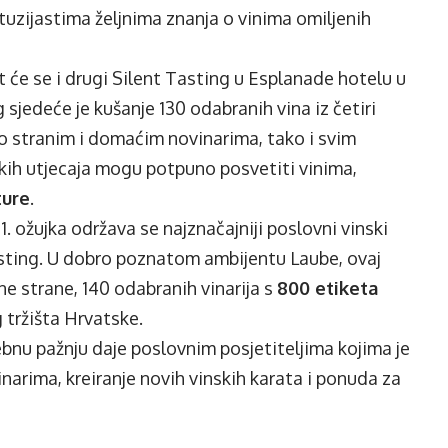
uzijastima željnima znanja o vinima omiljenih
t će se i drugi Silent Tasting u Esplanade hotelu u
 sjedeće je kušanje 130 odabranih vina iz četiri
ko stranim i domaćim novinarima, tako i svim
jskih utjecaja mogu potpuno posvetiti vinima,
ture
.
i 1. ožujka održava se najznačajniji poslovni vinski
sting. U dobro poznatom ambijentu Laube, ovaj
ne strane, 140 odabranih vinarija s
800 etiketa
 tržišta Hrvatske.
ebnu pažnju daje poslovnim posjetiteljima kojima je
inarima, kreiranje novih vinskih karata i ponuda za