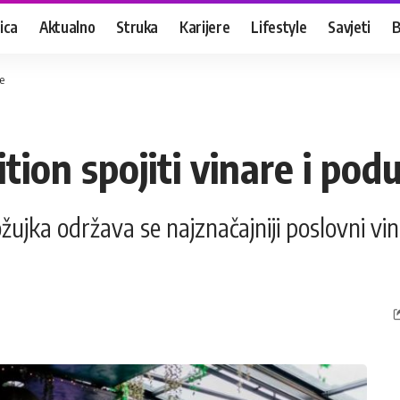
ica
Aktualno
Struka
Karijere
Lifestyle
Savjeti
B
e
tion spojiti vinare i pod
. ožujka održava se najznačajniji poslovni v