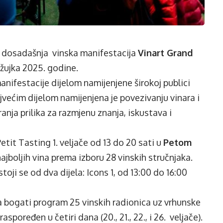
, dosadašnja vinska manifestacija
Vinart Grand
ožujka 2025. godine.
manifestacije dijelom namijenjene širokoj publici
najvećim dijelom namijenjena je povezivanju vinara i
anja prilika za razmjenu znanja, iskustava i
etit Tasting 1. veljače od 13 do 20 sati u
Petom
najboljih vina prema izboru 28 vinskih stručnjaka.
oji se od dva dijela: Icons 1, od 13:00 do 16:00
za bogati program 25 vinskih radionica uz vrhunske
poređen u četiri dana (20., 21., 22., i 26. veljače).