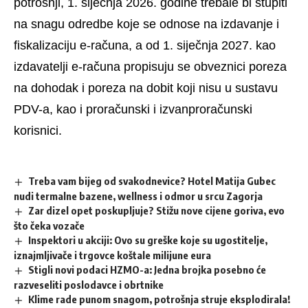
potrošnji, 1. siječnja 2026. godine trebale bi stupiti
na snagu odredbe koje se odnose na izdavanje i
fiskalizaciju e-računa, a od 1. siječnja 2027. kao
izdavatelji e-računa propisuju se obveznici poreza
na dohodak i poreza na dobit koji nisu u sustavu
PDV-a, kao i proračunski i izvanproračunski
korisnici.
Treba vam bijeg od svakodnevice? Hotel Matija Gubec
nudi termalne bazene, wellness i odmor u srcu Zagorja
Zar dizel opet poskupljuje? Stižu nove cijene goriva, evo
što čeka vozače
Inspektori u akciji: Ovo su greške koje su ugostitelje,
iznajmljivače i trgovce koštale milijune eura
Stigli novi podaci HZMO-a: Jedna brojka posebno će
razveseliti poslodavce i obrtnike
Klime rade punom snagom, potrošnja struje eksplodirala!