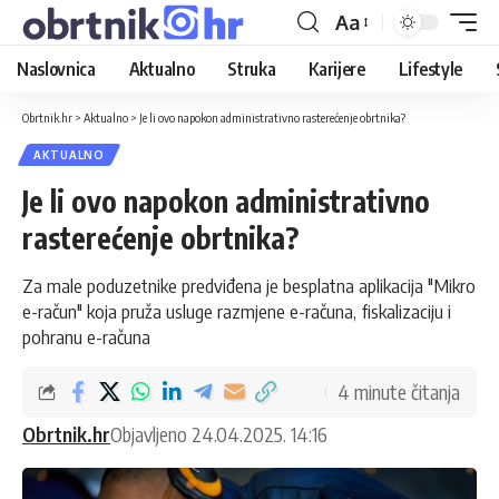
Aa
Naslovnica
Aktualno
Struka
Karijere
Lifestyle
Obrtnik.hr
>
Aktualno
>
Je li ovo napokon administrativno rasterećenje obrtnika?
AKTUALNO
Je li ovo napokon administrativno
rasterećenje obrtnika?
Za male poduzetnike predviđena je besplatna aplikacija "Mikro
e-račun" koja pruža usluge razmjene e-računa, fiskalizaciju i
pohranu e-računa
4 minute čitanja
Obrtnik.hr
Objavljeno 24.04.2025. 14:16