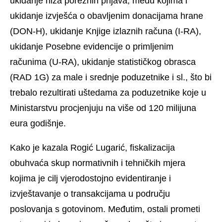
ukidanje niza poreznih prijava, među kojima i
ukidanje izvješća o obavljenim donacijama hrane
(DON-H), ukidanje Knjige izlaznih računa (I-RA),
ukidanje Posebne evidencije o primljenim
računima (U-RA), ukidanje statističkog obrasca
(RAD 1G) za male i srednje poduzetnike i sl., što bi
trebalo rezultirati uštedama za poduzetnike koje u
Ministarstvu procjenjuju na više od 120 milijuna
eura godišnje.
Kako je kazala Rogić Lugarić, fiskalizacija
obuhvaća skup normativnih i tehničkih mjera
kojima je cilj vjerodostojno evidentiranje i
izvještavanje o transakcijama u području
poslovanja s gotovinom. Međutim, ostali prometi