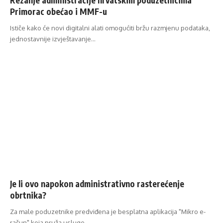
Primorac obećao i MMF-u
Ističe kako će novi digitalni alati omogućiti bržu razmjenu podataka,
jednostavnije izvještavanje…
Je li ovo napokon administrativno rasterećenje
obrtnika?
Za male poduzetnike predviđena je besplatna aplikacija "Mikro e-
račun" koja pruža usluge…