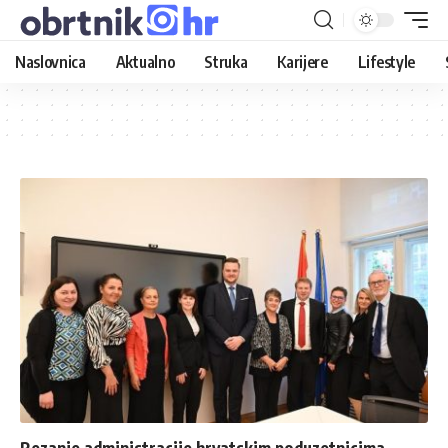
Naslovnica
Aktualno
Struka
Karijere
Lifestyle
Rezanje administracije hrvatskim poduzetnicima