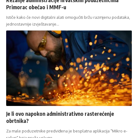
Primorac obećao i MMF-u
Ističe kako će novi digitalni alati omogućiti bržu razmjenu podataka,
jednostavnije izvještavanje…
Je li ovo napokon administrativno rasterećenje
obrtnika?
Za male poduzetnike predviđena je besplatna aplikacija "Mikro e-
račun" koja pruža usluge…