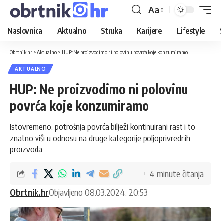
Aa
Naslovnica
Aktualno
Struka
Karijere
Lifestyle
Obrtnik.hr
>
Aktualno
>
HUP: Ne proizvodimo ni polovinu povrća koje konzumiramo
AKTUALNO
HUP: Ne proizvodimo ni polovinu
povrća koje konzumiramo
Istovremeno, potrošnja povrća bilježi kontinuirani rast i to
znatno viši u odnosu na druge kategorije poljoprivrednih
proizvoda
4 minute čitanja
Obrtnik.hr
Objavljeno 08.03.2024. 20:53