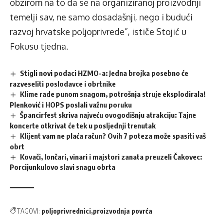
obzirom na to da se na organiziranoj proizvodnji
temelji sav, ne samo dosadašnji, nego i budući
razvoj hrvatske poljoprivrede”, ističe Stojić u
Fokusu tjedna.
Stigli novi podaci HZMO-a: Jedna brojka posebno će
razveseliti poslodavce i obrtnike
Klime rade punom snagom, potrošnja struje eksplodirala!
Plenković i HOPS poslali važnu poruku
Špancirfest skriva najveću ovogodišnju atrakciju: Tajne
koncerte otkrivat će tek u posljednji trenutak
Klijent vam ne plaća račun? Ovih 7 poteza može spasiti vaš
obrt
Kovači, lončari, vinari i majstori zanata preuzeli Čakovec:
Porcijunkulovo slavi snagu obrta
TAGOVI:
poljoprivrednici
proizvodnja povrća