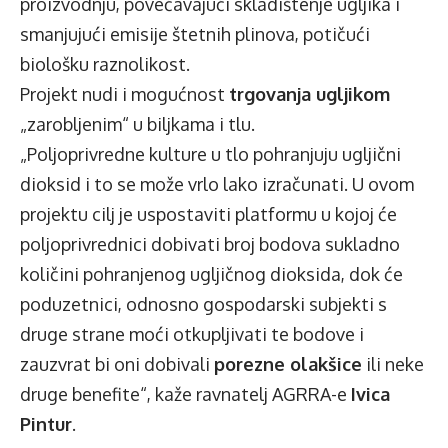
proizvodnju, povećavajući skladištenje ugljika i
smanjujući emisije štetnih plinova, potičući
biološku raznolikost.
Projekt nudi i mogućnost
trgovanja ugljikom
„zarobljenim“ u biljkama i tlu.
„Poljoprivredne kulture u tlo pohranjuju ugljični
dioksid i to se može vrlo lako izračunati. U ovom
projektu cilj je uspostaviti platformu u kojoj će
poljoprivrednici dobivati broj bodova sukladno
količini pohranjenog ugljičnog dioksida, dok će
poduzetnici, odnosno gospodarski subjekti s
druge strane moći otkupljivati te bodove i
zauzvrat bi oni dobivali
porezne olakšice
ili neke
druge benefite“, kaže ravnatelj AGRRA-e
Ivica
Pintur
.