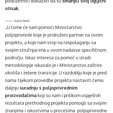
poduzetnici dokazati da su
smanjili svoj ugljični
otisak
.
Ivana Dević
„U tome će nam pomoći Ministarstvo
poljoprivrede koje je pridruženi partner na ovom
projektu, a koje nam stoji na raspolaganju sa
svojim stručnjacima u ovom nadasve specifičnom
području. Iskaz interesa za pomoć u izradi
metodologije iskazalo je i Ministarstvo zaštite
okoliša i zelene tranzicije. U razdoblju koje je pred
nama tijekom provedbe projekta nastaviti ćemo
daljnju
suradnju s poljoprivrednim
proizvođačima
koji su nam i prilikom uspješnih
rezultata prethodnog projekta pomogli sa svojim
znanjima i iskustvima u procesima poljoprivredne