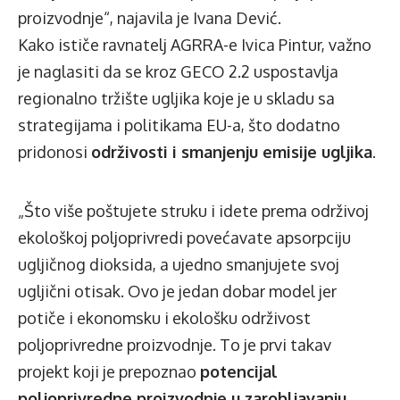
proizvodnje“, najavila je Ivana Dević.
Kako ističe ravnatelj AGRRA-e Ivica Pintur, važno
je naglasiti da se kroz GECO 2.2 uspostavlja
regionalno tržište ugljika koje je u skladu sa
strategijama i politikama EU-a, što dodatno
pridonosi
održivosti i smanjenju emisije ugljika
.
„Što više poštujete struku i idete prema održivoj
ekološkoj poljoprivredi povećavate apsorpciju
ugljičnog dioksida, a ujedno smanjujete svoj
ugljični otisak. Ovo je jedan dobar model jer
potiče i ekonomsku i ekološku održivost
poljoprivredne proizvodnje. To je prvi takav
projekt koji je prepoznao
potencijal
poljoprivredne proizvodnje u zarobljavanju
,