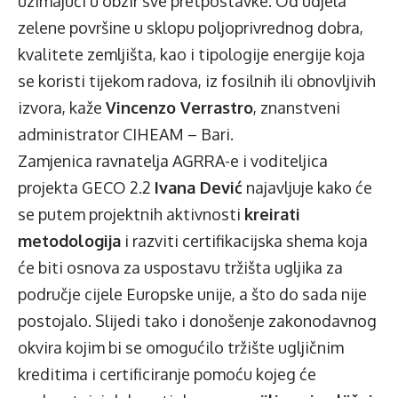
uzimajući u obzir sve pretpostavke. Od udjela
zelene površine u sklopu poljoprivrednog dobra,
kvalitete zemljišta, kao i tipologije energije koja
se koristi tijekom radova, iz fosilnih ili obnovljivih
izvora, kaže
Vincenzo Verrastro
, znanstveni
administrator CIHEAM – Bari.
Zamjenica ravnatelja AGRRA-e i voditeljica
projekta GECO 2.2
Ivana Dević
najavljuje kako će
se putem projektnih aktivnosti
kreirati
metodologija
i razviti certifikacijska shema koja
će biti osnova za uspostavu tržišta ugljika za
područje cijele Europske unije, a što do sada nije
postojalo. Slijedi tako i donošenje zakonodavnog
okvira kojim bi se omogućilo tržište ugljičnim
kreditima i certificiranje pomoću kojeg će