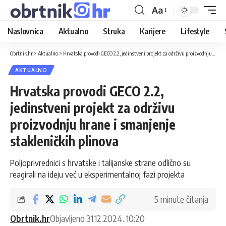
Aa
Naslovnica
Aktualno
Struka
Karijere
Lifestyle
Obrtnik.hr
>
Aktualno
>
Hrvatska provodi GECO 2.2, jedinstveni projekt za održivu proizvodnju hrane i smanjenje stakleničkih plinova
AKTUALNO
Hrvatska provodi GECO 2.2,
jedinstveni projekt za održivu
proizvodnju hrane i smanjenje
stakleničkih plinova
Poljoprivrednici s hrvatske i talijanske strane odlično su
reagirali na ideju već u eksperimentalnoj fazi projekta
5 minute čitanja
Obrtnik.hr
Objavljeno 31.12.2024. 10:20