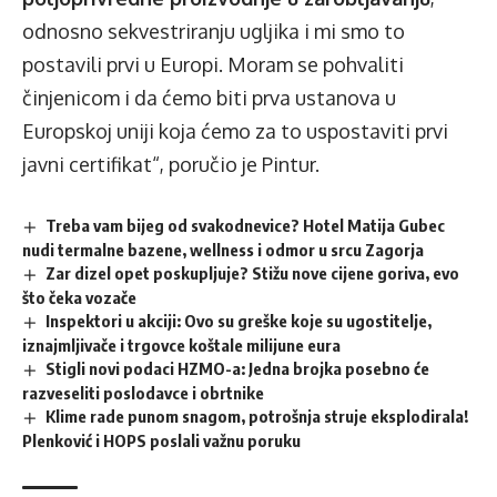
odnosno sekvestriranju ugljika i mi smo to
postavili prvi u Europi. Moram se pohvaliti
činjenicom i da ćemo biti prva ustanova u
Europskoj uniji koja ćemo za to uspostaviti prvi
javni certifikat“, poručio je Pintur.
Treba vam bijeg od svakodnevice? Hotel Matija Gubec
nudi termalne bazene, wellness i odmor u srcu Zagorja
Zar dizel opet poskupljuje? Stižu nove cijene goriva, evo
što čeka vozače
Inspektori u akciji: Ovo su greške koje su ugostitelje,
iznajmljivače i trgovce koštale milijune eura
Stigli novi podaci HZMO-a: Jedna brojka posebno će
razveseliti poslodavce i obrtnike
Klime rade punom snagom, potrošnja struje eksplodirala!
Plenković i HOPS poslali važnu poruku