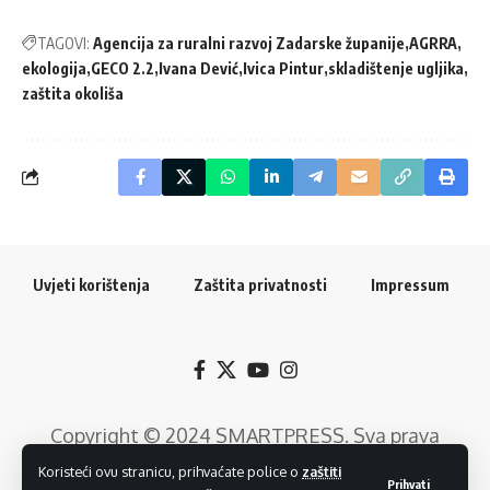
TAGOVI:
Agencija za ruralni razvoj Zadarske županije
AGRRA
ekologija
GECO 2.2
Ivana Dević
Ivica Pintur
skladištenje ugljika
zaštita okoliša
Uvjeti korištenja
Zaštita privatnosti
Impressum
Copyright © 2024
SMARTPRESS
. Sva prava
pridržana. Razvoj web rješenja:
GTrends -
Koristeći ovu stranicu, prihvaćate police o
zaštiti
Prihvati