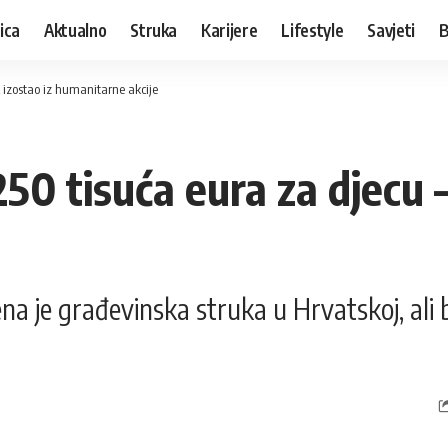
ica
Aktualno
Struka
Karijere
Lifestyle
Savjeti
B
K izostao iz humanitarne akcije
250 tisuća eura za djecu 
na je građevinska struka u Hrvatskoj, ali