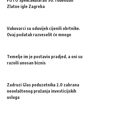
FOTO Spektakularan 90. rođendan
Zlatne igle Zagreba
Vukovarci su oduvijek cijenili obrtnike.
Ovaj podatak razveselit će mnoge
Temelje im je postavio pradjed, a oni su
razvili unosan biznis
Zadruzi Glas poduzetnika 2.0 zabrana
neovlaštenog pružanja investicijskih
usluga