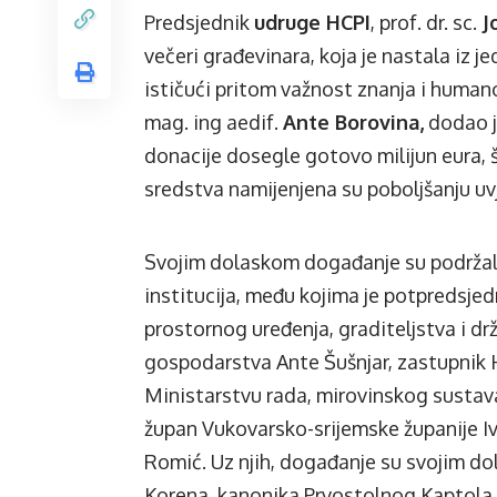
Predsjednik
udruge HCPI
, prof. dr. sc.
Jo
večeri građevinara, koja je nastala iz 
ističući pritom važnost znanja i human
mag. ing aedif.
Ante Borovina,
dodao je
donacije dosegle gotovo milijun eura, 
sredstva namijenjena su poboljšanju uv
Svojim dolaskom događanje su podržali i
institucija, među kojima je potpredsjed
prostornog uređenja, graditeljstva i d
gospodarstva Ante Šušnjar, zastupnik 
Ministarstvu rada, mirovinskog sustava,
župan Vukovarsko-srijemske županije I
Romić. Uz njih, događanje su svojim do
Korena, kanonika Prvostolnog Kaptola 