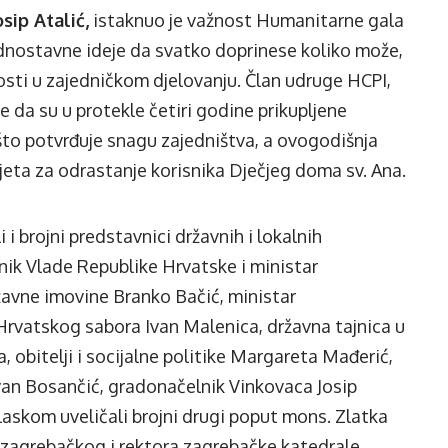
sip Atalić,
istaknuo je važnost Humanitarne gala
jednostavne ideje da svatko doprinese koliko može,
osti u zajedničkom djelovanju. Član udruge HCPI,
 da su u protekle četiri godine prikupljene
što potvrđuje snagu zajedništva, a ovogodišnja
jeta za odrastanje korisnika Dječjeg doma sv. Ana.
 brojni predstavnici državnih i lokalnih
nik Vlade Republike Hrvatske i ministar
ržavne imovine Branko Bačić, ministar
Hrvatskog sabora Ivan Malenica, državna tajnica u
 obitelji i socijalne politike Margareta Mađerić,
van Bosančić, gradonačelnik Vinkovaca Josip
laskom uveličali brojni drugi poput mons. Zlatka
zagrebačkog i rektora zagrebačke katedrale,