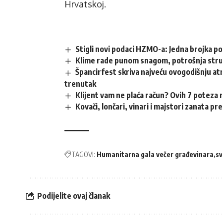
Hrvatskoj.
Stigli novi podaci HZMO-a: Jedna brojka p
Klime rade punom snagom, potrošnja struj
Špancirfest skriva najveću ovogodišnju atr
trenutak
Klijent vam ne plaća račun? Ovih 7 poteza 
Kovači, lončari, vinari i majstori zanata p
TAGOVI:
Humanitarna gala večer građevinara
sv
Podijelite ovaj članak