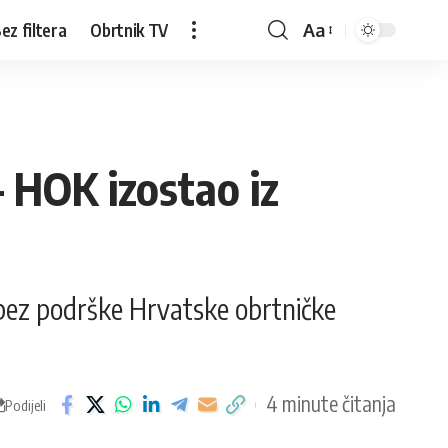
ez filtera
Obrtnik TV
Aa
– HOK izostao iz
 bez podrške Hrvatske obrtničke
4 minute čitanja
Podijeli