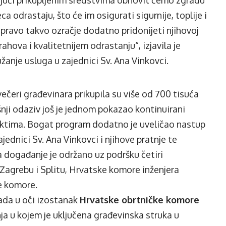
jujući prikupljenim sredstvima obnovit ćemo zgradu
ca odrastaju, što će im osigurati sigurnije, toplije i
upravo takvo ozračje dodatno pridonijeti njihovoj
ahova i kvalitetnijem odrastanju“, izjavila je
užanje usluga u zajednici Sv. Ana Vinkovci.
čeri građevinara prikupila su više od 700 tisuća
nji odaziv još je jednom pokazao kontinuirani
ktima. Bogat program dodatno je uveličao nastup
jednici Sv. Ana Vinkovci i njihove pratnje te
 događanje je održano uz podršku četiri
 Zagrebu i Splitu, Hrvatske komore inženjera
e komore.
ada u oči izostanak
Hrvatske obrtničke komore
 u kojem je uključena građevinska struka u