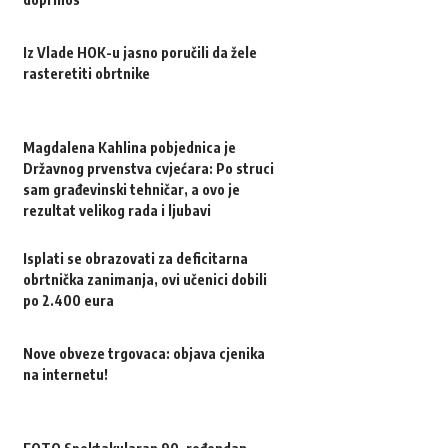
Iz Vlade HOK-u jasno poručili da žele
rasteretiti obrtnike
Magdalena Kahlina pobjednica je
Državnog prvenstva cvjećara: Po struci
sam građevinski tehničar, a ovo je
rezultat velikog rada i ljubavi
Isplati se obrazovati za deficitarna
obrtnička zanimanja, ovi učenici dobili
po 2.400 eura
Nove obveze trgovaca: objava cjenika
na internetu!