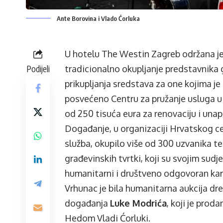
Ante Borovina i Vlado Ćorluka
U hotelu The Westin Zagreb održana j
Podijeli
tradicionalno okupljanje predstavnika gr
prikupljanja sredstava za one kojima je
posvećeno Centru za pružanje usluga u 
od 250 tisuća eura za renovaciju i unap
Događanje, u organizaciji Hrvatskog ce
služba, okupilo više od 300 uzvanika t
građevinskih tvrtki, koji su svojim sud
humanitarni i društveno odgovoran kar
Vrhunac je bila humanitarna aukcija 
događanja
Luke Modrića
, koji je prod
Hedom Vladi Ćorluki.