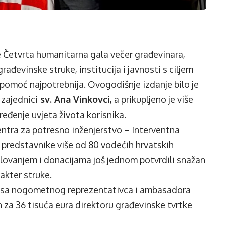
e Četvrta
humanitarna gala večer građevinara
,
ađevinske struke, institucija i javnosti s ciljem
 pomoć najpotrebnija. Ovogodišnje izdanje bilo je
zajednici
sv. Ana Vinkovci
, a prikupljeno je više
ređenje uvjeta života korisnika.
ntra za potresno inženjerstvo – Interventna
e predstavnike više od 80 vodećih hrvatskih
jelovanjem i donacijama još jednom potvrdili snažan
akter struke.
dresa nogometnog reprezentativca i ambasadora
an za 36 tisuća eura direktoru građevinske tvrtke