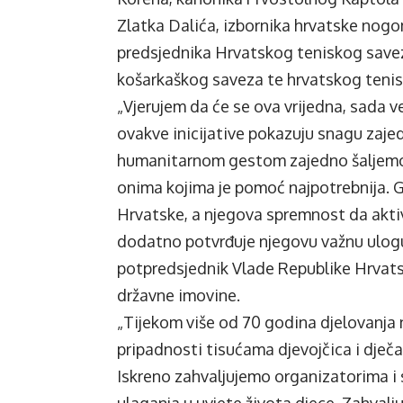
Zlatka Dalića, izbornika hrvatske nog
predsjednika Hrvatskog teniskog save
košarkaškog saveza te hrvatskog tenis
„Vjerujem da će se ova vrijedna, sada ve
ovakve inicijative pokazuju snagu zaj
humanitarnom gestom zajedno šaljemo 
onima kojima je pomoć najpotrebnija. G
Hrvatske, a njegova spremnost da akti
dodatno potvrđuje njegovu važnu ulogu
potpredsjednik Vlade Republike Hrvatsk
državne imovine.
„Tijekom više od 70 godina djelovanja n
pripadnosti tisućama djevojčica i dječ
Iskreno zahvaljujemo organizatorima i 