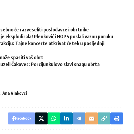
osebno će razveseliti poslodavce i obrtnike
e eksplodirala! Plenković i HOPS poslali važnu poruku
akciju: Tajne koncerte otkrivat će tek u posljednji
može spasiti vaš obrt
reuzeli Čakovec: Porcijunkulovo slavi snagu obrta
. Ana Vinkovci
Facebook