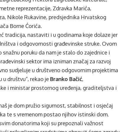
ometne reprezentacije, Zdravka Marića,
za, Nikole Rukavine, predsjednika Hrvatskog
ača Borne Ćorića.
ć tradicija, nastaviti i u godinama koje dolaze jer
edništva i odgovornosti građevinske struke. Ovom
snažnu poruku da nam je stalo do zajednice i
rađevinski sektor ima izniman značaj za razvoj
vno sudjeluje u društveno odgovornim projektima
 u društvu“, rekao je
Branko Bačić
,
e i ministar prostornog uređenja, graditeljstva i
aš je dom pružio sigurnost, stabilnost i osjećaj
aka te s vremenom postao njihov istinski dom.
svim donatorima koji su prepoznali važnost