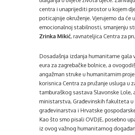
ulaganja u uvjete života djece. Zahval
centra i unaprijediti prostor u kojem dje
poticajnije okruženje. Vjerujemo da će 
emocionalnoj stabilnosti, smanjenju str
Zrinka Mikić
, ravnateljica Centra za pr
Dosadašnja izdanja humanitarne gala ve
eura za zagrebačke bolnice, a ovogodiš
angažman struke u humanitarnim proje
korisnica Centra za pružanje usluga u za
tamburaškog sastava Slavonske Lole, a
ministarstva, Građevinskih fakulteta u
građevinarstva i Hrvatske gospodarsk
Kao što smo pisali
OVDJE
, posebno up
iz ovog važnog humanitarnog događanja