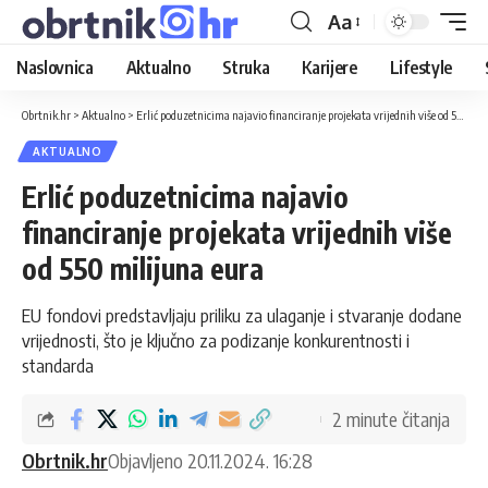
Aa
Naslovnica
Aktualno
Struka
Karijere
Lifestyle
Obrtnik.hr
>
Aktualno
>
Erlić poduzetnicima najavio financiranje projekata vrijednih više od 550 milijuna eura
AKTUALNO
Erlić poduzetnicima najavio
financiranje projekata vrijednih više
od 550 milijuna eura
EU fondovi predstavljaju priliku za ulaganje i stvaranje dodane
vrijednosti, što je ključno za podizanje konkurentnosti i
standarda
2 minute čitanja
Obrtnik.hr
Objavljeno 20.11.2024. 16:28