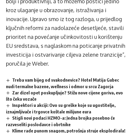
bolji i produktivniji, a to možemo postići jedino
kroz ulaganje u obrazovanje, istraživanja i
inovacije. Upravo smo iz tog razloga, u prijedlog
ključnih reformi za nadolazeće desetljeće, stavili
prioritet na povećanje učinkovitosti u korištenju
EU sredstava, s naglaskom na poticanje privatnih
investicija i ostvarivanje ciljeva zelene tranzicije”,
poručila je Weber.
Treba vam bijeg od svakodnevice? Hotel Matija Gubec
nudi termalne bazene, wellness i odmor u srcu Zagorja
Zar dizel opet poskupljuje? Stižu nove cijene goriva, evo
što čeka vozače
Inspektori u akciji: Ovo su greške koje su ugostitelje,
iznajmljivače i trgovce koštale milijune eura
Stigli novi podaci HZMO-a: Jedna brojka posebno će
razveseliti poslodavce i obrtnike
Klime rade punom snagom, potrošnja struje eksplodirala!