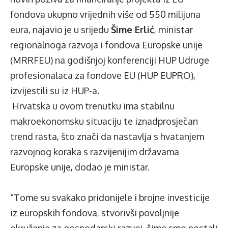
fondova ukupno vrijednih više od 550 milijuna
eura, najavio je u srijedu
Šime Erlić
, ministar
regionalnoga razvoja i fondova Europske unije
(MRRFEU) na godišnjoj konferenciji HUP Udruge
profesionalaca za fondove EU (HUP EUPRO),
izvijestili su iz HUP-a.
Hrvatska u ovom trenutku ima stabilnu
makroekonomsku situaciju te iznadprosječan
trend rasta, što znači da nastavlja s hvatanjem
razvojnog koraka s razvijenijim državama
Europske unije, dodao je ministar.
“Tome su svakako pridonijele i brojne investicije
iz europskih fondova, stvorivši povoljnije
okruženje za gospodarski razvoj, čime smo postali