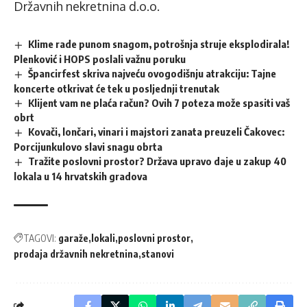
Državnih nekretnina d.o.o.
Klime rade punom snagom, potrošnja struje eksplodirala!
Plenković i HOPS poslali važnu poruku
Špancirfest skriva najveću ovogodišnju atrakciju: Tajne
koncerte otkrivat će tek u posljednji trenutak
Klijent vam ne plaća račun? Ovih 7 poteza može spasiti vaš
obrt
Kovači, lončari, vinari i majstori zanata preuzeli Čakovec:
Porcijunkulovo slavi snagu obrta
Tražite poslovni prostor? Država upravo daje u zakup 40
lokala u 14 hrvatskih gradova
TAGOVI:
garaže
lokali
poslovni prostor
prodaja državnih nekretnina
stanovi