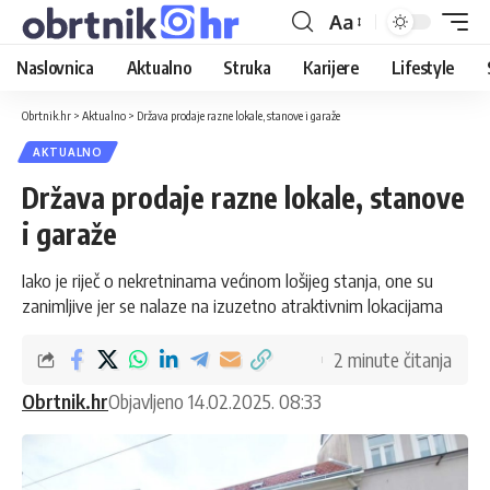
Aa
Naslovnica
Aktualno
Struka
Karijere
Lifestyle
Obrtnik.hr
>
Aktualno
>
Država prodaje razne lokale, stanove i garaže
AKTUALNO
Država prodaje razne lokale, stanove
i garaže
Iako je riječ o nekretninama većinom lošijeg stanja, one su
zanimljive jer se nalaze na izuzetno atraktivnim lokacijama
2 minute čitanja
Obrtnik.hr
Objavljeno 14.02.2025. 08:33