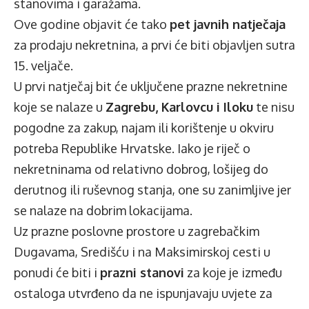
stanovima i garažama.
Ove godine objavit će tako
pet javnih natječaja
za prodaju nekretnina, a prvi će biti objavljen sutra
15. veljače.
U prvi natječaj bit će uključene prazne nekretnine
koje se nalaze u
Zagrebu, Karlovcu i Iloku
te nisu
pogodne za zakup, najam ili korištenje u okviru
potreba Republike Hrvatske. Iako je riječ o
nekretninama od relativno dobrog, lošijeg do
derutnog ili ruševnog stanja, one su zanimljive jer
se nalaze na dobrim lokacijama.
Uz prazne poslovne prostore u zagrebačkim
Dugavama, Središću i na Maksimirskoj cesti u
ponudi će biti i
prazni stanovi
za koje je između
ostaloga utvrđeno da ne ispunjavaju uvjete za