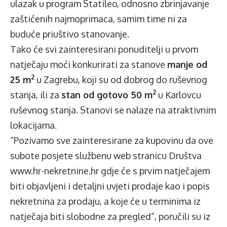
ulazak u program Statileo, odnosno zbrinjavanje
zaštićenih najmoprimaca, samim time ni za
buduće priuštivo stanovanje.
Tako će svi zainteresirani ponuditelji u prvom
natječaju moći konkurirati za stanove
manje od
2
25 m
u Zagrebu, koji su od dobrog do ruševnog
2
stanja, ili za
stan od gotovo 50 m
u Karlovcu
ruševnog stanja. Stanovi se nalaze na atraktivnim
lokacijama.
“Pozivamo sve zainteresirane za kupovinu da ove
subote posjete službenu web stranicu Društva
www.hr-nekretnine.hr
gdje će s prvim natječajem
biti objavljeni i detaljni uvjeti prodaje kao i popis
nekretnina za prodaju, a koje će u terminima iz
natječaja biti slobodne za pregled”, poručili su iz