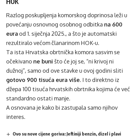
HOK
Razlog poskupljenja komorskog doprinosa leži u
povećanju osnovnog osobnog odbitka
na 600
eura
od 1. siječnja 2025., a što je automatski
rezultiralo većom članarinom HOK-u.
Ta ista Hrvatska obrtnička komora sasvim se
očekivano
ne buni
što će joj se, “ni krivoj ni
dužnoj”, samo od ove stavke u ovoj godini sliti
gotovo 900 tisuća eura više
. I to direktno iz
džepa 100 tisuća hrvatskih obrtnika kojima će već
standardno ostati manje.
A osnovana je kako bi zastupala samo njihov
interes.
Ovo su nove cijene goriva: Jeftiniji benzin, dizel i plavi