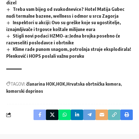
dizel
Treba vam bijeg od svakodnevice? Hotel Matija Gubec
nudi termalne bazene, wellness i odmor u srcu Zagorja
Inspektori u akciji: Ovo su greške koje su ugostitelje,
iznajmljivače i trgovce koštale milijune eura
Stigli novi podaci HZMO-a: Jedna brojka posebno će
razveseliti poslodavce i obrtnike
Klime rade punom snagom, potrošnja struje eksplodirala!
Plenković i HOPS poslali važnu poruku
TAGOVI:
članarina HOK
HOK
Hrvatska obrtnička komora
komorski doprinos