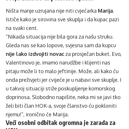
Ništa manje uzrujana nije niti cvjećarka
Marija
.
Ističe kako je sirovina sve skuplja i da kupac pazi
na svaki cent.
“Nikada situacija nije bila gora za našu struku.
Gleda nas se kao lopove, svjesna sam da kupcu
nije lako izdvojiti novac
za prosječan buket. Evo,
Valentinovo je, imamo narudžbe i klijenti nas
pitaju može li to malo jeftinije. Može, ali kako ću
onda preživjeti jer cvijeće je u nabavi sve skuplje. I
u takvoj situaciji stiže poskupljenje komorskog
doprinosa. Slobodno napišite, neka mi se javi tko
želi biti član HOK-a, svoje članstvo ću pokloniti
njemu!”, ironično će Marija.
Veći osobni odbitak ogromna je zarada za