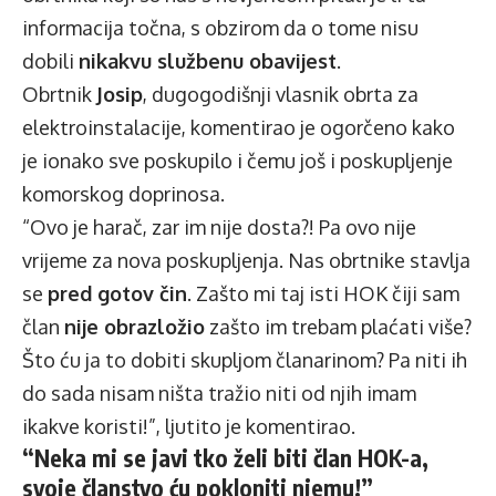
informacija točna, s obzirom da o tome nisu
dobili
nikakvu službenu obavijest
.
Obrtnik
Josip
, dugogodišnji vlasnik obrta za
elektroinstalacije, komentirao je ogorčeno kako
je ionako sve poskupilo i čemu još i poskupljenje
komorskog doprinosa.
“Ovo je harač, zar im nije dosta?! Pa ovo nije
vrijeme za nova poskupljenja. Nas obrtnike stavlja
se
pred gotov čin
. Zašto mi taj isti HOK čiji sam
član
nije obrazložio
zašto im trebam plaćati više?
Što ću ja to dobiti skupljom članarinom? Pa niti ih
do sada nisam ništa tražio niti od njih imam
ikakve koristi!”, ljutito je komentirao.
“Neka mi se javi tko želi biti član HOK-a,
svoje članstvo ću pokloniti njemu!”