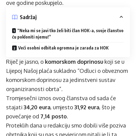
ove godine poskupjelo.
Sadržaj
“Neka mi se javi tko želi biti član HOK-a, svoje članstvo
ću pokloniti njemu!”
Veći osobni odbitak ogromna je zarada za HOK
Riječ je jasno, o
komorskom doprinosu
koji se u
Lijepoj Našoj plaća sukladno “Odluci o obveznom
komorskom doprinosu za jedinstveni sustav
organiziranosti obrta”.
Tromjesečni iznos ovog članstva od sada će
stajati
34,20 eura
, umjesto
31,92 eura
, što je
povećanje od
7,14 posto
.
Proteklih dana u redakciju smo dobili više poziva
obrtnika koji su nas s nevjericom pitali je li ta