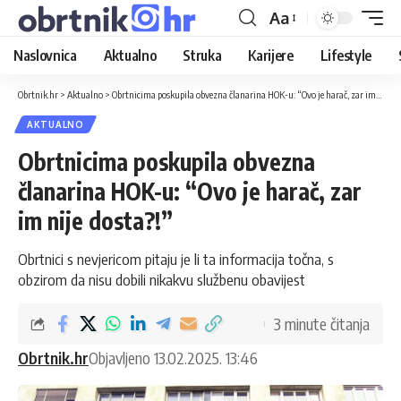
Aa
Naslovnica
Aktualno
Struka
Karijere
Lifestyle
Obrtnik.hr
>
Aktualno
>
Obrtnicima poskupila obvezna članarina HOK-u: “Ovo je harač, zar im nije dosta?!”
AKTUALNO
Obrtnicima poskupila obvezna
članarina HOK-u: “Ovo je harač, zar
im nije dosta?!”
Obrtnici s nevjericom pitaju je li ta informacija točna, s
obzirom da nisu dobili nikakvu službenu obavijest
3 minute čitanja
Obrtnik.hr
Objavljeno 13.02.2025. 13:46