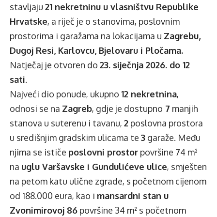
stavljaju
21 nekretninu u vlasništvu Republike
Hrvatske
, a riječ je o stanovima, poslovnim
prostorima i garažama na lokacijama u
Zagrebu,
Dugoj Resi, Karlovcu, Bjelovaru i Pločama.
Natječaj je otvoren do
23. siječnja 2026. do 12
sati
.
Najveći dio ponude, ukupno
12 nekretnina
,
odnosi se na
Zagreb
, gdje je dostupno
7
manjih
stanova u suterenu i tavanu,
2
poslovna prostora
u središnjim gradskim ulicama te
3
garaže. Među
njima se ističe
poslovni prostor
površine 74 m²
na
uglu Varšavske i Gundulićeve ulice
, smješten
na petom katu ulične zgrade, s početnom cijenom
od 188.000 eura, kao i
mansardni stan u
Zvonimirovoj 86
površine 34 m² s početnom