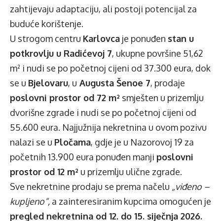
zahtijevaju adaptaciju, ali postoji potencijal za
buduće korištenje.
U strogom centru
Karlovca
je ponuđen
stan u
potkrovlju u Radićevoj 7
, ukupne površine 51,62
m² i nudi se po početnoj cijeni od 37.300 eura, dok
se u
Bjelovaru
, u
Augusta Šenoe 7
, prodaje
poslovni prostor od 72 m²
smješten u prizemlju
dvorišne zgrade i nudi se po početnoj cijeni od
55.600 eura. Najjužnija nekretnina u ovom pozivu
nalazi se u
Pločama
, gdje je u Nazorovoj 19 za
početnih 13.900 eura ponuđen manji
poslovni
prostor od 12 m²
u prizemlju ulične zgrade.
Sve nekretnine prodaju se prema načelu
„viđeno –
kupljeno“,
a zainteresiranim kupcima omogućen je
pregled nekretnina od 12. do 15. siječnja 2026.