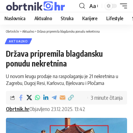
Aa
Naslovnica
Aktualno
Struka
Karijere
Lifestyle
Obrtnik.hr
>
Aktualno
>
Država pripremila blagdansku ponudu nekretnina
AKTUALNO
Država pripremila blagdansku
ponudu nekretnina
U novom krugu prodaje na raspolaganju je 21 nekretnina u
Zagrebu, Dugoj Resi, Karlovcu, Bjelovaru i Pločama
3 minute čitanja
Obrtnik.hr
Objavljeno 23.12.2025. 13:42