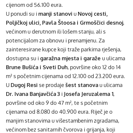
cijenom od 56.100 eura.
U ponudi su i
manji stanovi
u
Novoj cesti,
Poljičkoj ulici, Pavla Štoosa i Grmoščici desnoj
,
većinom u derutnom ili lošem stanju, ali s
potencijalom za obnovu i prenamjenu. Za
zainteresirane kupce koji traže parkirna rješenja,
dostupna su i
garažna mjesta i garaže
u ulicama
Brune Bušića i Sveti Duh
, površine oko 12 do 14
m² s početnim cijenama od 12.100 od 23.200 eura.
U
Dugoj Resi
se prodaje
šest stanova
u ulicama
Dr. Ivana Banjavčića
3
i
Josefa Jeruzalema 1
,
površine od oko 9 do 47 m², te s početnim
cijenama od 8.080 do 40.900 eura. Riječ je o
manjim stanovima u višestambenim zgradama,
većinom bez sanitarnih čvorova i grijanja, koji