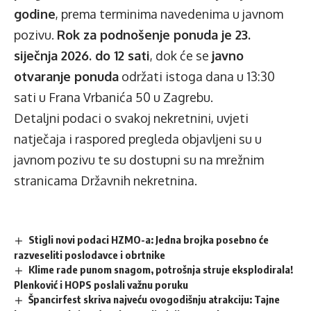
godine
, prema terminima navedenima u javnom
pozivu.
Rok za podnošenje ponuda je 23.
siječnja 2026. do 12 sati
, dok će se
javno
otvaranje ponuda
održati istoga dana u 13:30
sati u Frana Vrbanića 50 u Zagrebu.
Detaljni podaci o svakoj nekretnini, uvjeti
natječaja i raspored pregleda objavljeni su u
javnom pozivu
te su dostupni su na mrežnim
stranicama
Državnih nekretnina
.
Stigli novi podaci HZMO-a: Jedna brojka posebno će
razveseliti poslodavce i obrtnike
Klime rade punom snagom, potrošnja struje eksplodirala!
Plenković i HOPS poslali važnu poruku
Špancirfest skriva najveću ovogodišnju atrakciju: Tajne