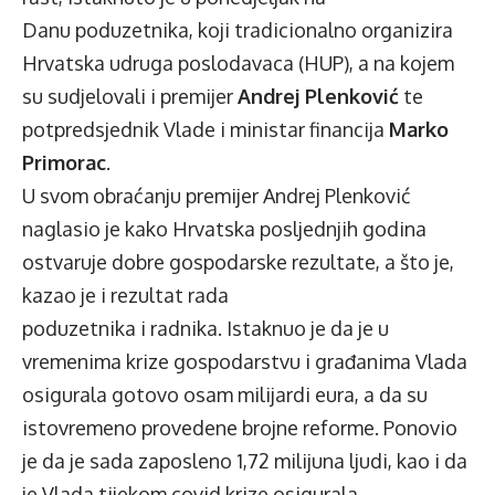
Danu poduzetnika, koji tradicionalno organizira
Hrvatska udruga poslodavaca (HUP), a na kojem
su sudjelovali i premijer
Andrej Plenković
te
potpredsjednik Vlade i ministar financija
Marko
Primorac
.
U svom obraćanju premijer Andrej Plenković
naglasio je kako Hrvatska posljednjih godina
ostvaruje dobre gospodarske rezultate, a što je,
kazao je i rezultat rada
poduzetnika i radnika. Istaknuo je da je u
vremenima krize gospodarstvu i građanima Vlada
osigurala gotovo osam milijardi eura, a da su
istovremeno provedene brojne reforme. Ponovio
je da je sada zaposleno 1,72 milijuna ljudi, kao i da
je Vlada tijekom covid krize osigurala