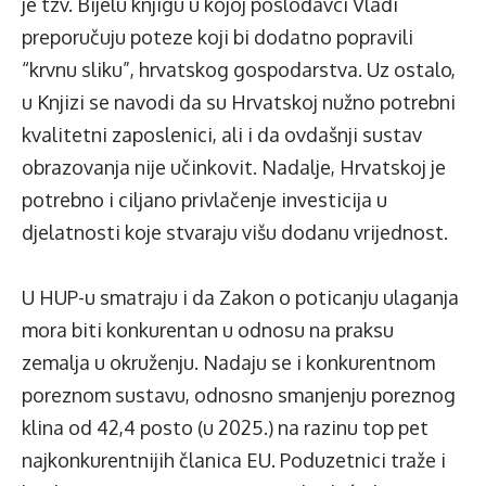
je tzv. Bijelu knjigu u kojoj poslodavci Vladi
preporučuju poteze koji bi dodatno popravili
“krvnu sliku”, hrvatskog gospodarstva. Uz ostalo,
u Knjizi se navodi da su Hrvatskoj nužno potrebni
kvalitetni zaposlenici, ali i da ovdašnji sustav
obrazovanja nije učinkovit. Nadalje, Hrvatskoj je
potrebno i ciljano privlačenje investicija u
djelatnosti koje stvaraju višu dodanu vrijednost.
U HUP-u smatraju i da Zakon o poticanju ulaganja
mora biti konkurentan u odnosu na praksu
zemalja u okruženju. Nadaju se i konkurentnom
poreznom sustavu, odnosno smanjenju poreznog
klina od 42,4 posto (u 2025.) na razinu top pet
najkonkurentnijih članica EU. Poduzetnici traže i