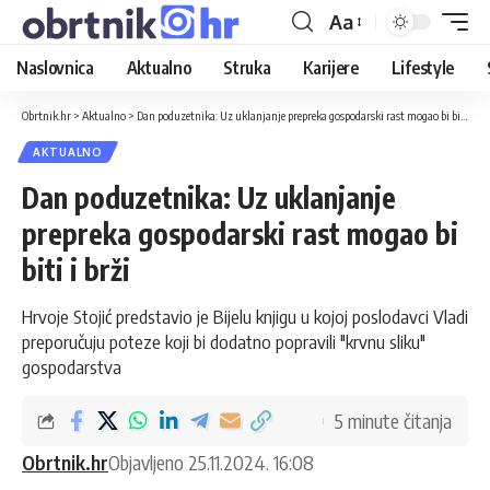
Aa
Naslovnica
Aktualno
Struka
Karijere
Lifestyle
Obrtnik.hr
>
Aktualno
>
Dan poduzetnika: Uz uklanjanje prepreka gospodarski rast mogao bi biti i brži
AKTUALNO
Dan poduzetnika: Uz uklanjanje
prepreka gospodarski rast mogao bi
biti i brži
Hrvoje Stojić predstavio je Bijelu knjigu u kojoj poslodavci Vladi
preporučuju poteze koji bi dodatno popravili "krvnu sliku"
gospodarstva
5 minute čitanja
Obrtnik.hr
Objavljeno 25.11.2024. 16:08