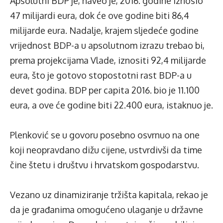
Apsolutni BDP je, naveo je, 2016. godine iznosio
47 milijardi eura, dok će ove godine biti 86,4
milijarde eura. Nadalje, krajem sljedeće godine
vrijednost BDP-a u apsolutnom izrazu trebao bi,
prema projekcijama Vlade, iznositi 92,4 milijarde
eura, što je gotovo stopostotni rast BDP-a u
devet godina. BDP per capita 2016. bio je 11.100
eura, a ove će godine biti 22.400 eura, istaknuo je.
Plenković se u govoru posebno osvrnuo na one
koji neopravdano dižu cijene, ustvrdivši da time
čine štetu i društvu i hrvatskom gospodarstvu.
Vezano uz dinamiziranje tržišta kapitala, rekao je
da je građanima omogućeno ulaganje u državne