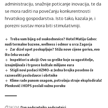
administraciju, snažnije poticanje inovacija, te da
se mora raditi na povećanju konkurentnosti
hrvatskog gospodarstva. Isto tako, kazala je, i
porezni sustav mora biti stimulativniji.
Treba vam bijeg od svakodnevice? Hotel Matija Gubec
nudi termalne bazene, wellness i odmor u srcu Zagorja
Zar dizel opet poskupljuje? Stižu nove cijene goriva, evo
što čeka vozače
Inspektori u akciji: Ovo su greške koje su ugostitelje,
iznajmljivače i trgovce koštale milijune eura
Stigli novi podaci HZMO-a: Jedna brojka posebno će
razveseliti poslodavce i obrtnike
Klime rade punom snagom, potrošnja struje eksplodirala!
Plenković i HOPS poslali važnu poruku
TAGOVI:
Dan poduzetnika
poduzetnici