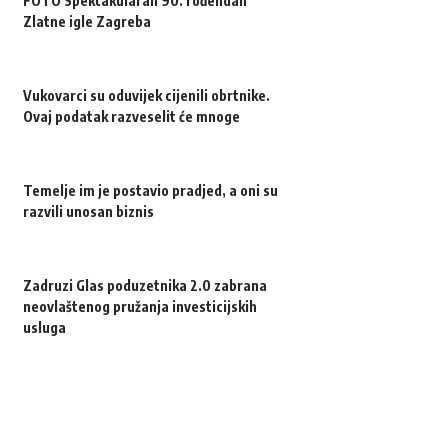
FOTO Spektakularan 90. rođendan
Zlatne igle Zagreba
Vukovarci su oduvijek cijenili obrtnike.
Ovaj podatak razveselit će mnoge
Temelje im je postavio pradjed, a oni su
razvili unosan biznis
Zadruzi Glas poduzetnika 2.0 zabrana
neovlaštenog pružanja investicijskih
usluga