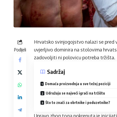
Hrvatsko svinjogojstvo nalazi se pred 
Podijeli
uvjerljivo dominira na stolovima hrvat
zadovoljiti ni polovicu potreba tržišta.
Sadržaj
Domaća proizvodnja u sve težoj poziciji
Udružuju se najveći igrači na tržištu
Što to znači za obrtnike i poduzetnike?
Upravo zbog toga pokrenuta je inicijat