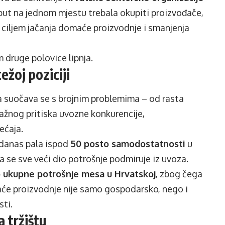
i put na jednom mjestu trebala okupiti proizvođače,
 s ciljem jačanja domaće proizvodnje i smanjenja
 druge polovice lipnja.
žoj poziciji
a suočava se s brojnim problemima – od rasta
ažnog pritiska uvozne konkurencije,
ećaja.
e danas pala ispod
50 posto samodostatnosti
u
a se sve veći dio potrošnje podmiruje iz uvoza.
 ukupne potrošnje mesa u Hrvatskoj
, zbog čega
aće proizvodnje nije samo gospodarsko, nego i
ti.
a tržištu