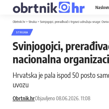
Naslovn
Obrtnik.hr
>
Struka
>
Svinjogojci, prerađivači i trgovci udružuju snage: Os
STRUKA
Svinjogojci, prerađiva
nacionalna organizaci
Hrvatska je pala ispod 50 posto samod
uvozu
Obrtnik.hr
Objavljeno 08.06.2026. 11:08