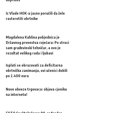
Iz Vlade HOK-u jasno poručili da žele
rasteretiti obrtnike
Magdalena Kahlina pobjednica je
Državnog prvenstva cvjećara: Po struci
sam građevinski tehničar, a ovo je
rezultat velikog rada i ljubavi
Isplati se obrazovati za deficitarna
obrtnička zanimanja, ovi učenici dobili
po 2.400 eura
Nove obveze trgovaca: objava cjenika
na internetu!