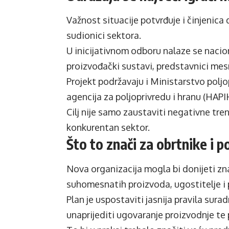
Važnost situacije potvrđuje i činjenica d
sudionici sektora.
U inicijativnom odboru nalaze se nacio
proizvođački sustavi, predstavnici mesn
Projekt podržavaju i Ministarstvo poljo
agencija za poljoprivredu i hranu (HAPI
Cilj nije samo zaustaviti negativne tre
konkurentan sektor.
Što to znači za obrtnike i 
Nova organizacija mogla bi donijeti z
suhomesnatih proizvoda, ugostitelje 
Plan je uspostaviti jasnija pravila sur
unaprijediti ugovaranje proizvodnje t