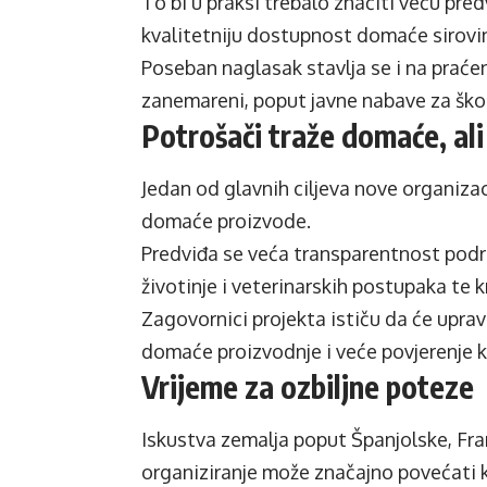
To bi u praksi trebalo značiti veću pre
kvalitetniju dostupnost domaće sirovi
Poseban naglasak stavlja se i na praćen
zanemareni, poput javne nabave za škole
Potrošači traže domaće, al
Jedan od glavnih ciljeva nove organizac
domaće proizvode.
Predviđa se veća transparentnost podri
životinje i veterinarskih postupaka te
Zagovornici projekta ističu da će upravo
domaće proizvodnje i veće povjerenje 
Vrijeme za ozbiljne poteze
Iskustva zemalja poput Španjolske, Fra
organiziranje može značajno povećati k