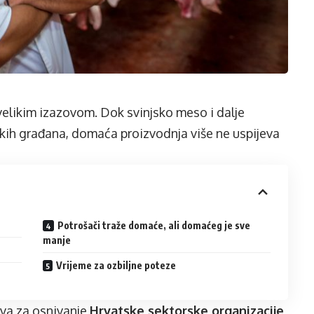
velikim izazovom. Dok svinjsko meso i dalje
skih građana, domaća proizvodnja više ne uspijeva
Potrošači traže domaće, ali domaćeg je sve
manje
Vrijeme za ozbiljne poteze
iva za osnivanje
Hrvatske sektorske organizacije