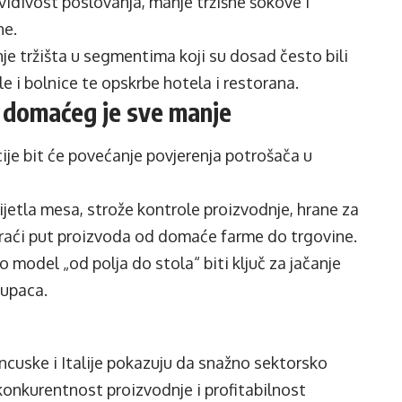
dvidivost poslovanja, manje tržišne šokove i
ne.
je tržišta u segmentima koji su dosad često bili
 i bolnice te opskrbe hotela i restorana.
i domaćeg je sve manje
ije bit će povećanje povjerenja potrošača u
jetla mesa, strože kontrole proizvodnje, hrane za
 kraći put proizvoda od domaće farme do trgovine.
 model „od polja do stola“ biti ključ za jačanje
kupaca.
ncuske i Italije pokazuju da snažno sektorsko
onkurentnost proizvodnje i profitabilnost