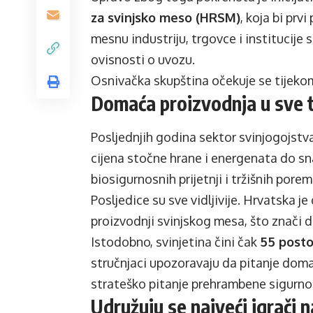
za svinjsko meso (HRSM)
, koja bi prv
mesnu industriju, trgovce i institucije
ovisnosti o uvozu.
Osnivačka skupština očekuje se tijekom
Domaća proizvodnja u sve te
Posljednjih godina sektor svinjogojstv
cijena stočne hrane i energenata do sn
biosigurnosnih prijetnji i tržišnih porem
Posljedice su sve vidljivije. Hrvatska j
proizvodnji svinjskog mesa, što znači d
Istodobno, svinjetina čini čak
55 posto
stručnjaci upozoravaju da pitanje dom
strateško pitanje prehrambene sigurnos
Udružuju se najveći igrači n