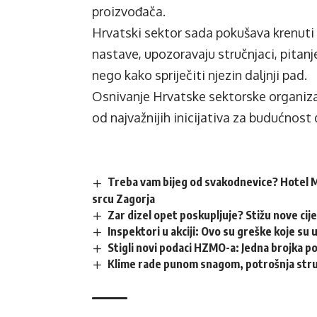
proizvođača.
Hrvatski sektor sada pokušava krenuti 
nastave, upozoravaju stručnjaci, pitan
nego kako spriječiti njezin daljnji pad.
Osnivanje Hrvatske sektorske organiza
od najvažnijih inicijativa za budućnost
Treba vam bijeg od svakodnevice? Hotel M
srcu Zagorja
Zar dizel opet poskupljuje? Stižu nove cij
Inspektori u akciji: Ovo su greške koje su 
Stigli novi podaci HZMO-a: Jedna brojka p
Klime rade punom snagom, potrošnja struj