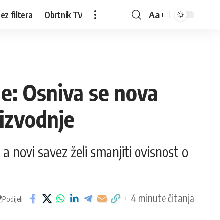
ez filtera
Obrtnik TV
Aa
ge: Osniva se nova
oizvodnje
 novi savez želi smanjiti ovisnost o
4 minute čitanja
Podijeli