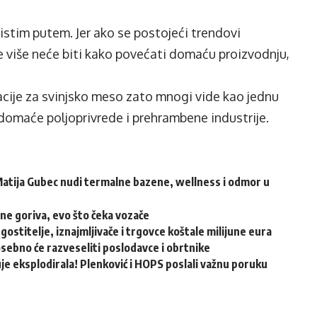
istim putem. Jer ako se postojeći trendovi
je više neće biti kako povećati domaću proizvodnju,
cije za svinjsko meso zato mnogi vide kao jednu
 domaće poljoprivrede i prehrambene industrije.
atija Gubec nudi termalne bazene, wellness i odmor u
ene goriva, evo što čeka vozače
ugostitelje, iznajmljivače i trgovce koštale milijune eura
osebno će razveseliti poslodavce i obrtnike
e eksplodirala! Plenković i HOPS poslali važnu poruku