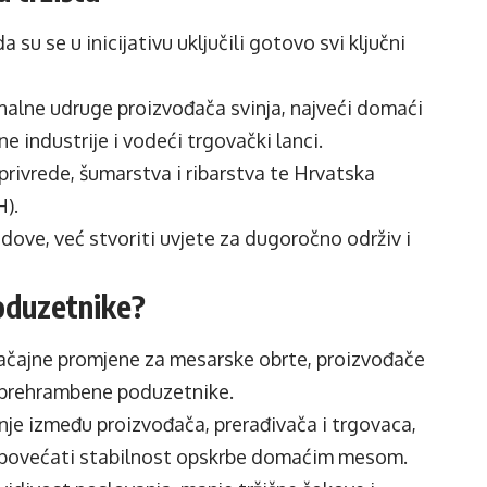
a su se u inicijativu uključili gotovo svi ključni
nalne udruge proizvođača svinja, najveći domaći
e industrije i vodeći trgovački lanci.
privrede, šumarstva i ribarstva te Hrvatska
H).
ndove, već stvoriti uvjete za dugoročno održiv i
poduzetnike?
načajne promjene za mesarske obrte, proizvođače
i prehrambene poduzetnike.
adnje između proizvođača, prerađivača i trgovaca,
e povećati stabilnost opskrbe domaćim mesom.