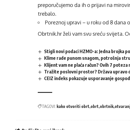
preporučujemo da ih o prijavi na mirov
trebalo.
Poreznoj upravi – u roku od 8 dana 
Obrtnik.hr želi vam svu sreću svijeta. 
Stigli novi podaci HZMO-a: Jedna brojka p
Klime rade punom snagom, potrošnja struj
Klijent vam ne plaća račun? Ovih 7 poteza 
Tražite poslovni prostor? Država upravo d
CEIZ indeks pokazuje usporavanje gospod
TAGOVI:
kako otvoriti obrt
obrt
obrtnik
otvaran