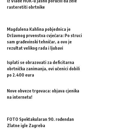
Iz Vlade HOK-u jasno poručili da žele
rasteretiti obrtnike
Magdalena Kahlina pobjednica je
Državnog prvenstva cvjećara: Po struci
sam građevinski tehničar, a ovo je
rezultat velikog rada i ljubavi
Isplati se obrazovati za deficitarna
obrtnička zanimanja, ovi učenici dobili
po 2.400 eura
Nove obveze trgovaca: objava cjenika
na internetu!
FOTO Spektakularan 90. rođendan
Zlatne igle Zagreba