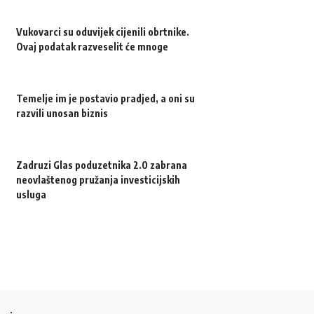
Vukovarci su oduvijek cijenili obrtnike.
Ovaj podatak razveselit će mnoge
Temelje im je postavio pradjed, a oni su
razvili unosan biznis
Zadruzi Glas poduzetnika 2.0 zabrana
neovlaštenog pružanja investicijskih
usluga