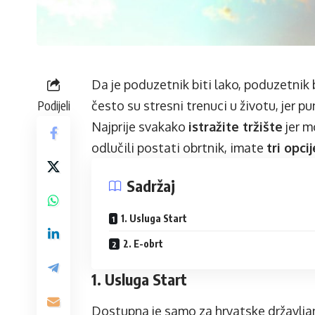
Da je poduzetnik biti lako, poduzetnik 
Podijeli
često su stresni trenuci u životu, jer pu
Najprije svakako
istražite tržište
jer m
odlučili postati obrtnik, imate
tri opcij
Sadržaj
1. Usluga Start
2. E-obrt
1. Usluga Start
Dostupna je samo za hrvatske državljan