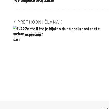
Podijelite ovaj članak
PRETHODNI ČLANAK
Znate li što je ključno da na poslu postanete
uspješniji?