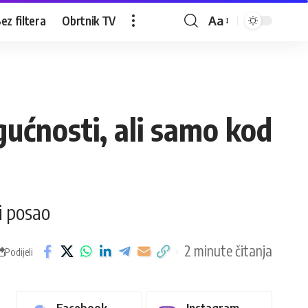
ez filtera
Obrtnik TV
Aa
gućnosti, ali samo kod
ti posao
2 minute čitanja
Podijeli
Facebook
Instagram