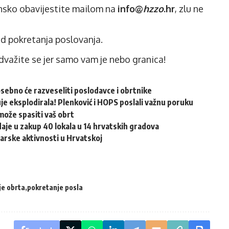
insko obavijestite mailom na
info@
hzzo
.hr
, zlu ne
od pokretanja poslovanja.
Odvažite se jer samo vam je nebo granica!
osebno će razveseliti poslodavce i obrtnike
e eksplodirala! Plenković i HOPS poslali važnu poruku
može spasiti vaš obrt
aje u zakup 40 lokala u 14 hrvatskih gradova
arske aktivnosti u Hrvatskoj
je obrta
pokretanje posla