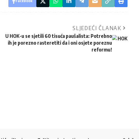
Facebook
SLJEDEĆI ČLANAK
U HOK-u se sjetili 60 tisuća paušalista: Potrebno
ih je porezno rasteretiti da i oni osjete poreznu
reformu!