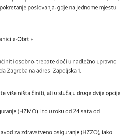
 pokretanje poslovanja, gdje na jednome mjestu
ranici
e-Obrt
+
e učiniti osobno, trebate doći u nadležno upravno
da Zagreba na adresi Zapoljska 1.
e više ništa činiti, ali u slučaju druge dvije opcije
guranje (HZMO) i to u roku od 24 sata od
 zavod za zdravstveno osiguranje (HZZO), iako