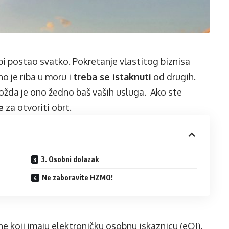
bi postao svatko. Pokretanje vlastitog biznisa
no je riba u moru i
treba se istaknuti
od drugih.
ožda je ono žedno baš vaših usluga. Ako ste
e
za otvoriti obrt.
3. Osobni dolazak
Ne zaboravite HZMO!
e koji imaju elektroničku osobnu iskaznicu (eOI).