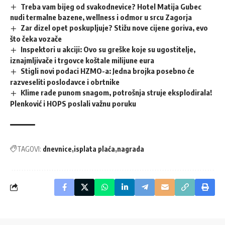
Treba vam bijeg od svakodnevice? Hotel Matija Gubec
nudi termalne bazene, wellness i odmor u srcu Zagorja
Zar dizel opet poskupljuje? Stižu nove cijene goriva, evo
što čeka vozače
Inspektori u akciji: Ovo su greške koje su ugostitelje,
iznajmljivače i trgovce koštale milijune eura
Stigli novi podaci HZMO-a: Jedna brojka posebno će
razveseliti poslodavce i obrtnike
Klime rade punom snagom, potrošnja struje eksplodirala!
Plenković i HOPS poslali važnu poruku
TAGOVI:
dnevnice
isplata plaća
nagrada