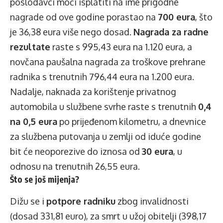
poslodavci moći isplatiti na ime prigodne
nagrade od ove godine porastao na
700 eura
, što
je 36,38 eura više nego dosad.
Nagrada za radne
rezultate
raste s 995,43 eura na 1.120 eura, a
novčana paušalna nagrada za troškove prehrane
radnika s trenutnih 796,44 eura na 1.200 eura.
Nadalje, naknada za korištenje privatnog
automobila u službene svrhe raste s trenutnih
0,4
na 0,5 eura
po prijeđenom kilometru, a dnevnice
za službena putovanja u zemlji od iduće godine
bit će neoporezive do iznosa od
30 eura
, u
odnosu na trenutnih 26,55 eura.
Što se još mijenja?
Dižu se i
potpore radniku
zbog invalidnosti
(dosad 331,81 euro), za smrt u užoj obitelji (398,17