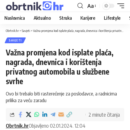
Aa
Naslovnica
Aktualno
Struka
Karijere
Lifestyle
Obrtnik.hr
>
Savjeti
>
Važna promjena kod isplate plaća, nagrada, dnevnica i korištenja privatnog automobila u službene svrhe
SAVJETI
Važna promjena kod isplate plaća,
nagrada, dnevnica i korištenja
privatnog automobila u službene
svrhe
Ovo bi trebalo biti rasterećenje za poslodavce, a radnicima
prilika za veću zaradu
2 minute čitanja
Obrtnik.hr
Objavljeno 02.01.2024. 12:04