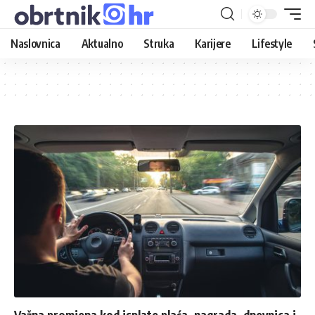
Naslovnica
Aktualno
Struka
Karijere
Lifestyle
Važna promjena kod isplate plaća, nagrada, dnevnica i