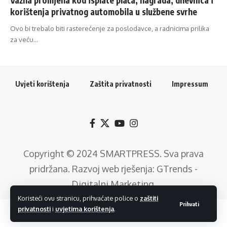
korištenja privatnog automobila u službene svrhe
Ovo bi trebalo biti rasterećenje za poslodavce, a radnicima prilika
za veću…
Uvjeti korištenja
Zaštita privatnosti
Impressum
Copyright © 2024
SMARTPRESS
. Sva prava
pridržana. Razvoj web rješenja:
GTrends -
Digitalni Marketing
.
Koristeći ovu stranicu, prihvaćate police o
zaštiti
Prihvati
privatnosti
i
uvjetima korištenja
.