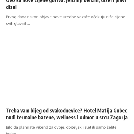
Ovo su nove cijene goriva: Jeftiniji benzin, dizel i plavi
dizel
Prvog dana nakon objave nove uredbe vozače očekuju niže cijene
svih glavnih…
Treba vam bijeg od svakodnevice? Hotel Matija Gubec
nudi termalne bazene, wellness i odmor u srcu Zagorja
Bilo da planirate vikend za dvoje, obiteljski izlet ili samo želite
jedan…