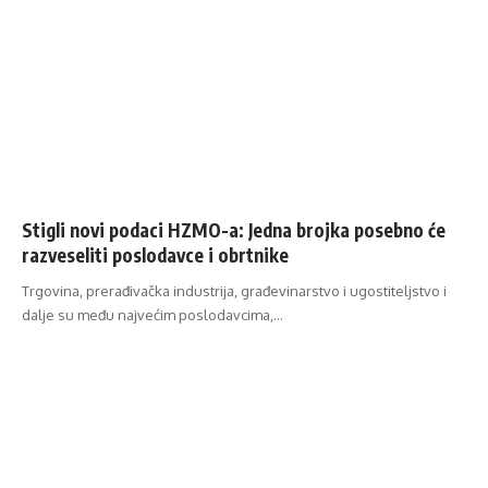
Stigli novi podaci HZMO-a: Jedna brojka posebno će
razveseliti poslodavce i obrtnike
Trgovina, prerađivačka industrija, građevinarstvo i ugostiteljstvo i
dalje su među najvećim poslodavcima,…