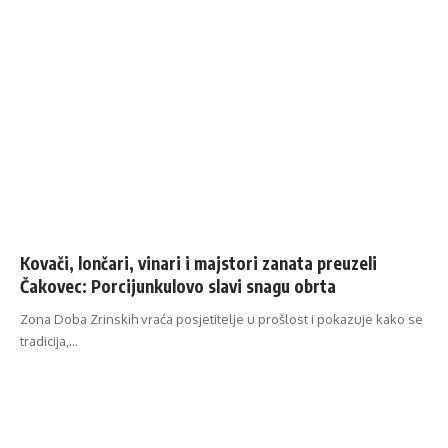
Kovači, lončari, vinari i majstori zanata preuzeli
Čakovec: Porcijunkulovo slavi snagu obrta
Zona Doba Zrinskih vraća posjetitelje u prošlost i pokazuje kako se
tradicija,…