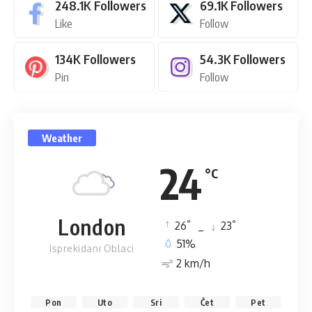
248.1K
Followers
69.1K
Followers
Like
Follow
134K
Followers
54.3K
Followers
Pin
Follow
Weather
24
°C
London
°
°
26
_
23
51%
Isprekidani Oblaci
2 km/h
Pon
Uto
Sri
Čet
Pet