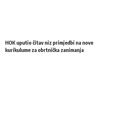
The Verge
HOK uputio čitav niz primjedbi na nove
kurikulume za obrtnička zanimanja
Windows 11: An Overhaul in Progress
The Verge