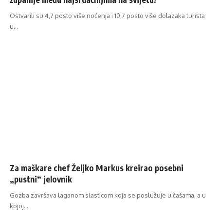
Ostvarili su 4,7 posto više noćenja i 10,7 posto više dolazaka turista
u…
Za maškare chef Željko Markus kreirao posebni
„pustni“ jelovnik
Gozba završava laganom slasticom koja se poslužuje u čašama, a u
kojoj…