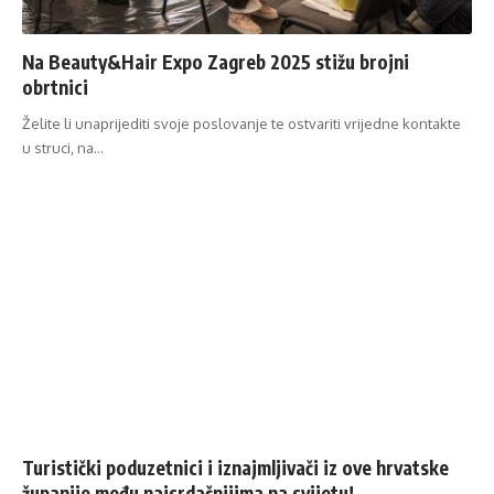
Na Beauty&Hair Expo Zagreb 2025 stižu brojni
obrtnici
Želite li unaprijediti svoje poslovanje te ostvariti vrijedne kontakte
u struci, na…
Turistički poduzetnici i iznajmljivači iz ove hrvatske
županije među najsrdačnijima na svijetu!