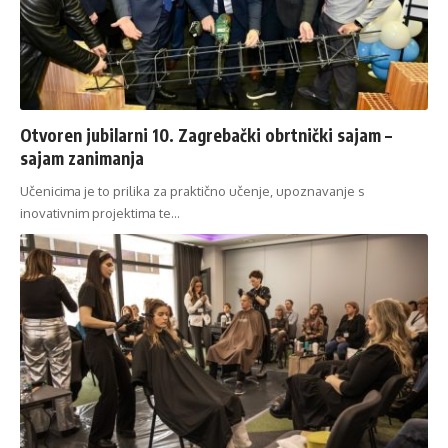
Otvoren jubilarni 10. Zagrebački obrtnički sajam –
sajam zanimanja
Učenicima je to prilika za praktično učenje, upoznavanje s
inovativnim projektima te…