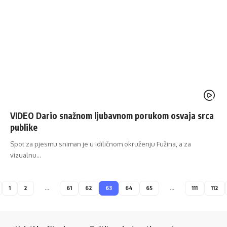
VIDEO Dario snažnom ljubavnom porukom osvaja srca
publike
Spot za pjesmu sniman je u idiličnom okruženju Fužina, a za
vizualnu…
1
2
…
61
62
63
64
65
…
111
112