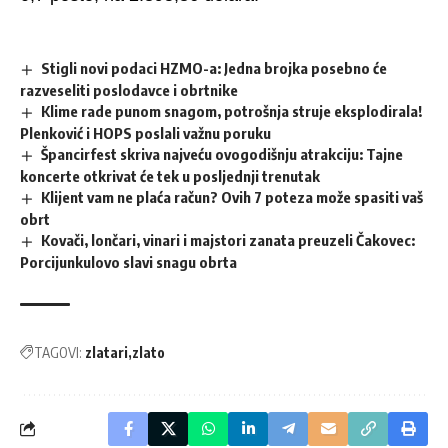
Stigli novi podaci HZMO-a: Jedna brojka posebno će
razveseliti poslodavce i obrtnike
Klime rade punom snagom, potrošnja struje eksplodirala!
Plenković i HOPS poslali važnu poruku
Špancirfest skriva najveću ovogodišnju atrakciju: Tajne
koncerte otkrivat će tek u posljednji trenutak
Klijent vam ne plaća račun? Ovih 7 poteza može spasiti vaš
obrt
Kovači, lončari, vinari i majstori zanata preuzeli Čakovec:
Porcijunkulovo slavi snagu obrta
TAGOVI:
zlatari
zlato