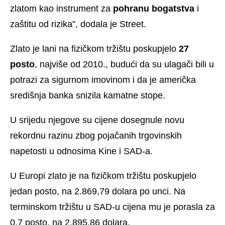
zlatom kao instrument za
pohranu bogatstva
i
zaštitu od rizika”, dodala je Street.
Zlato je lani na fizičkom tržištu poskupjelo
27
posto
, najviše od 2010., budući da su ulagači bili u
potrazi za sigurnom imovinom i da je američka
središnja banka snizila kamatne stope.
U srijedu njegove su cijene dosegnule novu
rekordnu razinu zbog pojačanih trgovinskih
napetosti u odnosima Kine i SAD-a.
U Europi zlato je na fizičkom tržištu poskupjelo
jedan posto, na 2.869,79 dolara po unci. Na
terminskom tržištu u SAD-u cijena mu je porasla za
0,7 posto, na 2.895,86 dolara.