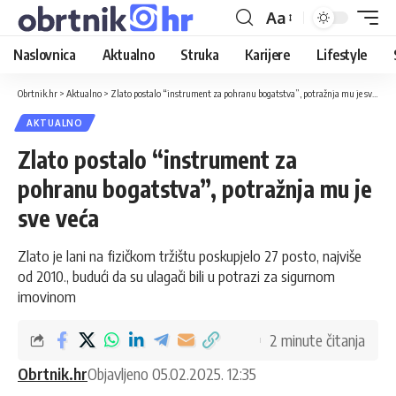
Aa
Naslovnica
Aktualno
Struka
Karijere
Lifestyle
Obrtnik.hr
>
Aktualno
>
Zlato postalo “instrument za pohranu bogatstva”, potražnja mu je sve veća
AKTUALNO
Zlato postalo “instrument za
pohranu bogatstva”, potražnja mu je
sve veća
Zlato je lani na fizičkom tržištu poskupjelo 27 posto, najviše
od 2010., budući da su ulagači bili u potrazi za sigurnom
imovinom
2 minute čitanja
Obrtnik.hr
Objavljeno 05.02.2025. 12:35