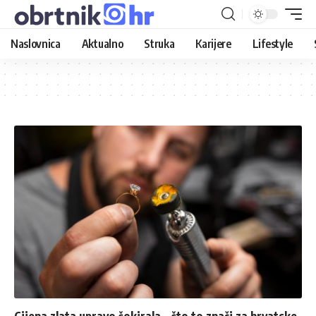
Naslovnica
Aktualno
Struka
Karijere
Lifestyle
Cijena zlata upravo šokirala – što to znači za hrvatske