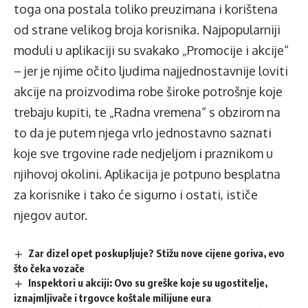
toga ona postala toliko preuzimana i korištena
od strane velikog broja korisnika. Najpopularniji
moduli u aplikaciji su svakako „Promocije i akcije“
– jer je njime očito ljudima najjednostavnije loviti
akcije na proizvodima robe široke potrošnje koje
trebaju kupiti, te „Radna vremena“ s obzirom na
to da je putem njega vrlo jednostavno saznati
koje sve trgovine rade nedjeljom i praznikom u
njihovoj okolini. Aplikacija je potpuno besplatna
za korisnike i tako će sigurno i ostati, ističe
njegov autor.
Zar dizel opet poskupljuje? Stižu nove cijene goriva, evo
što čeka vozače
Inspektori u akciji: Ovo su greške koje su ugostitelje,
iznajmljivače i trgovce koštale milijune eura