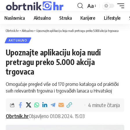
Aa
Naslovnica
Aktualno
Struka
Karijere
Lifestyle
Obrtnik.hr
>
Aktualno
>
Upoznajte aplikaciju koja nudi pretragu preko 5.000 akcija trgovaca
AKTUALNO
Upoznajte aplikaciju koja nudi
pretragu preko 5.000 akcija
trgovaca
Omogućuje pregled više od 170 promo kataloga od praktički
svih relevantnih trgovina i trgovačkih lanaca u Hrvatskoj
4 minute čitanja
Obrtnik.hr
Objavljeno 01.08.2024. 15:03