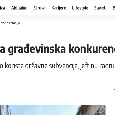
ica
Aktualno
Struka
Karijere
Lifestyle
Savjeti
B
 trećih zemalja
a građevinska konkurenci
to koriste državne subvencije, jeftinu radn