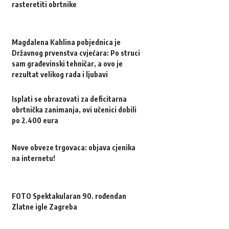
rasteretiti obrtnike
Magdalena Kahlina pobjednica je
Državnog prvenstva cvjećara: Po struci
sam građevinski tehničar, a ovo je
rezultat velikog rada i ljubavi
Isplati se obrazovati za deficitarna
obrtnička zanimanja, ovi učenici dobili
po 2.400 eura
Nove obveze trgovaca: objava cjenika
na internetu!
FOTO Spektakularan 90. rođendan
Zlatne igle Zagreba