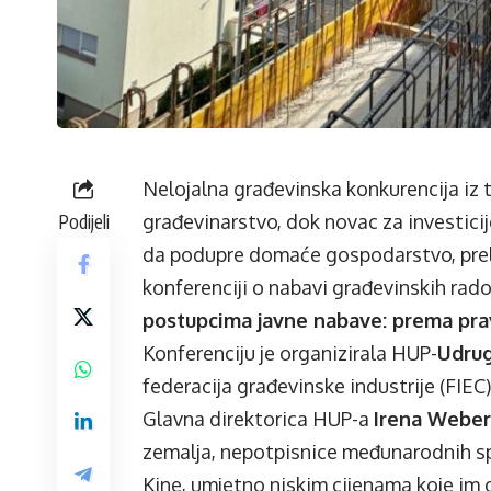
Nelojalna građevinska konkurencija iz 
Podijeli
građevinarstvo, dok novac za investici
da podupre domaće gospodarstvo, prelij
konferenciji o nabavi građevinskih rado
postupcima javne nabave: prema pra
Konferenciju je organizirala HUP-
Udrug
federacija građevinske industrije (FIEC)
Glavna direktorica HUP-a
Irena Weber
zemalja, nepotpisnice međunarodnih spo
Kine, umjetno niskim cijenama koje im 