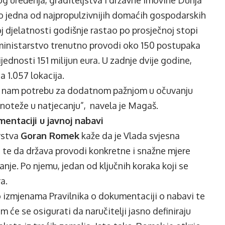
g uređenja, graditeljstva i državne imovine Dunja
o jedna od najpropulzivnijih domaćih gospodarskih
oj djelatnosti godišnje rastao po prosječnoj stopi
 ministarstvo trenutno provodi oko 150 postupaka
ednosti 151 milijun eura. U zadnje dvije godine,
a 1.057 lokacija.
će nam potrebu za dodatnom pažnjom u očuvanju
vnoteže u natjecanju”, navela je Magaš.
entaciji u javnoj nabavi
rstva
Goran Romek
kaže da je Vlada svjesna
a te da država provodi konkretne i snažne mjere
anje. Po njemu, jedan od ključnih koraka koji se
a.
 o izmjenama Pravilnika o dokumentaciji o nabavi te
 će se osigurati da naručitelji jasno definiraju