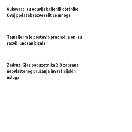
Vukovarci su oduvijek cijenili obrtnike.
Ovaj podatak razveselit će mnoge
Temelje im je postavio pradjed, a oni su
razvili unosan biznis
Zadruzi Glas poduzetnika 2.0 zabrana
neovlaštenog pružanja investicijskih
usluga