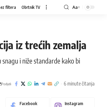
ez filtera
Obrtnik TV
Aa
ja iz trećih zemalja
u snagu i niže standarde kako bi
6 minute čitanja
Podijeli
Facebook
Instagram