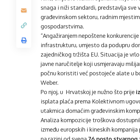
snaga i niži standardi, predstavlja sve
građevinskom sektoru, radnim mjestima,
gospodarstvima.
“Angažiranjem nepoštene konkurencije i
infrastrukturu, umjesto da podupru dom
zajedničkog tržišta EU. Situacija je vrl
javne naručitelje koji usmjeravaju milij
počnu koristiti već postojeće alate u b
Weber.
Po njoj, u Hrvatskoj je nužno što prije
i
isplata plaća prema Kolektivnom ugovor
utakmica domaćim građevinskim komp
Analiza kompozicije troškova dostupni
između europskih i kineskih kompanija 
na razini od svega
76 posto stvarnog 