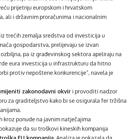
 veću prijetnju europskom i hrvatskom
 ali i državnim proračunima i nacionalnim
z trećih zemalja sredstva od investicija u
aća gospodarstva, prelijevaju se izvan
o ozbiljna, pa iz građevinskog sektora apeliraju na
arde eura investicija u infrastrukturu da hitno
orbi protiv nepoštene konkurencije”, navela je
zmijeniti zakonodavni okvir
i provoditi nadzor
u za graditeljstvo kako bi se osigurala fer tržišna
anijama.
h kroz ponude na javnim natječajima
pokazuje da su troškovi kineskih kompanija
troška EU kompanija
. Analiza je pokazala da