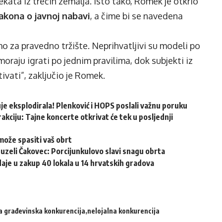
kata iz trećih zemalja. Isto tako, Romek je otkrio
akona o javnoj nabavi
, a čime bi se navedena
mo za pravedno tržište. Neprihvatljivi su modeli po
oraju igrati po jednim pravilima, dok subjekti iz
tivati”, zaključio je Romek.
e eksplodirala! Plenković i HOPS poslali važnu poruku
akciju: Tajne koncerte otkrivat će tek u posljednji
može spasiti vaš obrt
reuzeli Čakovec: Porcijunkulovo slavi snagu obrta
aje u zakup 40 lokala u 14 hrvatskih gradova
a građevinska konkurencija
nelojalna konkurencija