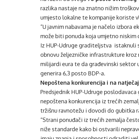
razlika nastaje na znatno nižim troškov
umjesto lokalne te kompanije koriste vl
“U javnim nabavama je načelo izbora ek
može biti ponuda koja umjetno niskim 
Iz HUP-Udruge graditeljstva istaknuli su
obnovu željezničke infrastrukture kroz 
milijardi eura te da građevinski sektor 
generira 6,3 posto BDP-a.
Nepoštena konkurencija i na natječa
Predsjednik HUP-Udruge poslodavaca g
nepoštena konkurencija iz trećih zemal
tržišnu ravnotežu i dovodi do gubitka 
“Strani ponuđači iz trećih zemalja čest
niže standarde kako bi ostvarili nepr
imaju znanja i sposobnosti odraditi veli