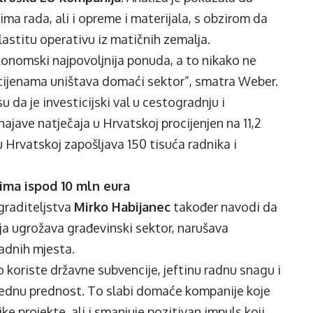
ima rada, ali i opreme i materijala, s obzirom da
astitu operativu iz matičnih zemalja.
onomski najpovoljnija ponuda, a to nikako ne
cijenama uništava domaći sektor”, smatra Weber.
 da je investicijski val u cestogradnju i
najave natječaja u Hrvatskoj procijenjen na 11,2
u Hrvatskoj zapošljava 150 tisuća radnika i
jima ispod 10 mln eura
raditeljstva
Mirko Habijanec
također navodi da
ja ugrožava građevinski sektor, narušava
radnih mjesta.
o koriste državne subvencije, jeftinu radnu snagu i
avednu prednost. To slabi domaće kompanije koje
ke projekte, ali i smanjuje pozitivan impuls koji