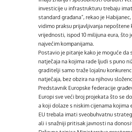
investicije u infrastrukturu trebaju ima
standard građana”, rekao je Habijanec,
vidimo praksu prijavljivanja nepoštene 
vrijednosti, ispod 10 milijuna eura, št
najvećim kompanijama.
Postavio je pitanje kako je moguće da s
natječaja na kojima rade ljudi s puno n
graditelji samo traže lojalnu konkurenc
natječaja, bez obzira na njihovu složen
Predstavnik Europske federacije građe
Europi sve veći broj projekata što se d
a koji dolaze s niskim cijenama kojima 
EU trebala imati sveobuhvatnu strategij
ali i snažniji pritisak javnosti na donos