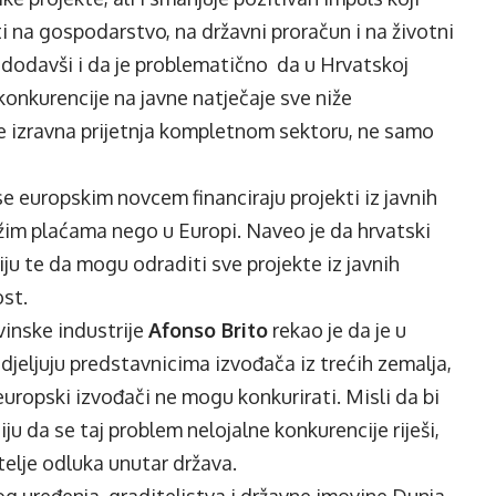
ti na gospodarstvo, na državni proračun i na životni
 dodavši i da je problematično da u Hrvatskoj
konkurencije na javne natječaje sve niže
o je izravna prijetnja kompletnom sektoru, ne samo
e europskim novcem financiraju projekti iz javnih
ižim plaćama nego u Europi. Naveo je da hrvatski
iju te da mogu odraditi sve projekte iz javnih
ost.
vinske industrije
Afonso Brito
rekao je da je u
odjeljuju predstavnicima izvođača iz trećih zemalja,
europski izvođači ne mogu konkurirati. Misli da bi
u da se taj problem nelojalne konkurencije riješi,
itelje odluka unutar država.