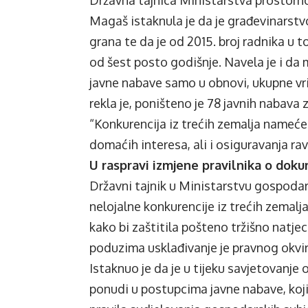
Državna tajnica Ministarstva prostorno
Magaš istaknula je da je građevinarstv
grana te da je od 2015. broj radnika u t
od šest posto godišnje. Navela je i da
javne nabave samo u obnovi, ukupne vrij
rekla je, poništeno je 78 javnih nabava z
“Konkurencija iz trećih zemalja name
domaćih interesa, ali i osiguravanja ra
U raspravi izmjene pravilnika o dokum
Državni tajnik u Ministarstvu gospoda
nelojalne konkurencije iz trećih zemalj
kako bi zaštitila pošteno tržišno natjec
poduzima usklađivanje je pravnog okvir
Istaknuo je da je u tijeku savjetovanje
ponudi u postupcima javne nabave, kojim