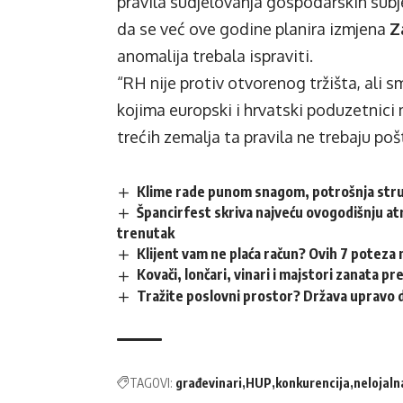
pravila sudjelovanja gospodarskih subje
da se već ove godine planira izmjena
Z
anomalija trebala ispraviti.
“RH nije protiv otvorenog tržišta, ali s
kojima europski i hrvatski poduzetnici m
trećih zemalja ta pravila ne trebaju poš
Klime rade punom snagom, potrošnja struj
Špancirfest skriva najveću ovogodišnju atr
trenutak
Klijent vam ne plaća račun? Ovih 7 poteza 
Kovači, lončari, vinari i majstori zanata p
Tražite poslovni prostor? Država upravo d
TAGOVI:
građevinari
HUP
konkurencija
nelojaln