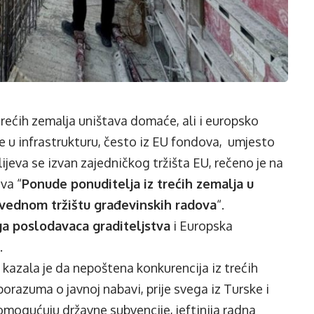
trećih zemalja uništava domaće, ali i europsko
je u infrastrukturu, često iz EU fondova, umjesto
eva se izvan zajedničkog tržišta EU, rečeno je na
va “
Ponude ponuditelja iz trećih zemalja u
vednom tržištu građevinskih radova
“.
a poslodavaca graditeljstva
i Europska
.
kazala je da nepoštena konkurencija iz trećih
razuma o javnoj nabavi, prije svega iz Turske i
omogućuju državne subvencije, jeftinija radna